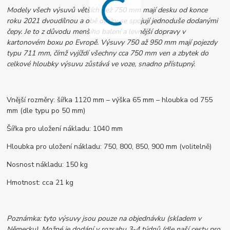
Modely všech výsuvů větších než 750 mm mají desku od konce
roku 2021 dvoudílnou a obě desky se spojují jednoduše dodanými
čepy. Je to z důvodu menšího balení a levnější dopravy v
kartonovém boxu po Evropě. Výsuvy 750 až 950 mm mají pojezdy
typu 711 mm, čímž vyjíždí všechny cca 750 mm ven a zbytek do
celkové hloubky výsuvu zůstává ve voze, snadno přístupný.
Vnější rozměry: šířka 1120 mm – výška 65 mm – hloubka od 755
mm (dle typu po 50 mm)
Šířka pro uložení nákladu: 1040 mm
Hloubka pro uložení nákladu: 750, 800, 850, 900 mm (volitelně)
Nosnost nákladu: 150 kg
Hmotnost: cca 21 kg
Poznámka: tyto výsuvy jsou pouze na objednávku (skladem v
Německu). Možné je dodání v rozsahu 3-4 týdnů (dle naší cesty pro