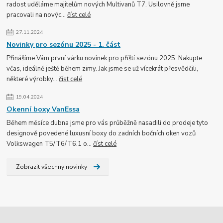
radost uděláme majitelům nových Multivanů T7. Usilovně jsme
pracovali na novýc...
číst celé
27.11.2024
Novinky pro sezónu 2025 - 1. část
Přinášíme Vám první várku novinek pro příští sezónu 2025. Nakupte
včas, ideálně ještě během zimy. Jak jsme se už vícekrát přesvědčili,
některé výrobky...
číst celé
19.04.2024
Okenní boxy VanEssa
Během měsíce dubna jsme pro vás průběžně nasadili do prodeje tyto
designově povedené luxusní boxy do zadních bočních oken vozů
Volkswagen T5/T6/T6.1 o...
číst celé
Zobrazit všechny novinky