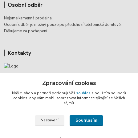
Osobní odběr
Nejsme kamenná prodejna.
Osobní odběr je možný pouze po
předchozí telefonické domluvě.
Děkujeme za pochopení.
Kontakty
Jaromír Štáb
Zpracování cookies
+420 602 455 633
(Po-Pá, 8-18 hod.)
Náš e-shop a partneři potřebují Váš
souhlas
s použitím souborů
cookies, aby Vám mohli zobrazovat informace týkající se Vašich
info@multivan-shop.cz
zájmů.
Souhlasím
Nastavení