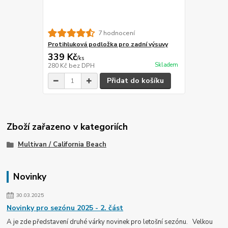
7 hodnocení
Protihluková podložka pro zadní výsuvy
339 Kč
/
ks
Skladem
280 Kč
bez DPH
Přidat do košíku
Zboží zařazeno v kategoriích
Multivan / California Beach
Novinky
30.03.2025
Novinky pro sezónu 2025 - 2. část
A je zde představení druhé várky novinek pro letošní sezónu. Velkou