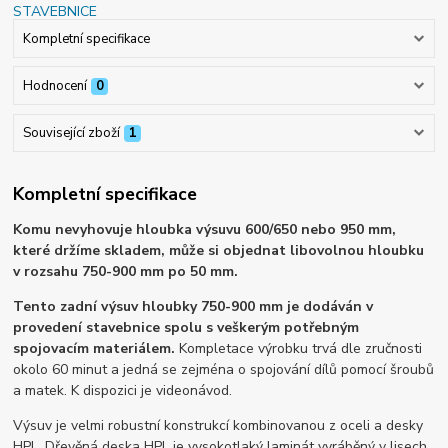
Kompletní specifikace
Hodnocení
0
Související zboží
1
Kompletní specifikace
Komu nevyhovuje hloubka výsuvu 600/650 nebo 950 mm,
které držíme skladem, může si objednat libovolnou hloubku
v rozsahu 750-900 mm po 50 mm.
Tento zadní výsuv hloubky 750-900 mm je dodáván v
provedení stavebnice spolu s veškerým potřebným
spojovacím materiálem.
Kompletace výrobku trvá dle zručnosti
okolo 60 minut a jedná se zejména o spojování dílů pomocí šroubů
a matek. K dispozici je videonávod.
Výsuv je velmi robustní konstrukcí kombinovanou z oceli a desky
HPL. Dřevěná deska HPL je vysokotlaký laminát vyráběný v lisech