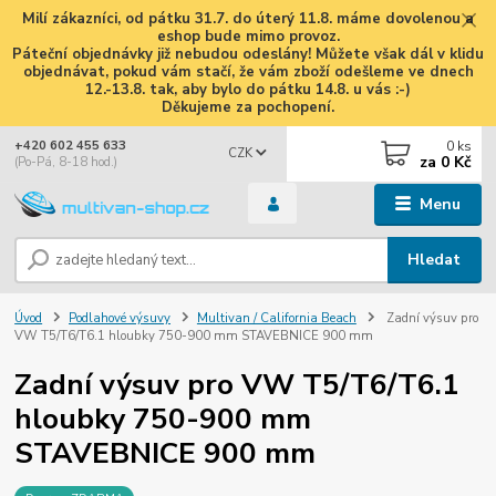
Milí zákazníci, od pátku 31.7. do úterý 11.8. máme dovolenou a
eshop bude mimo provoz.
Páteční objednávky již nebudou odeslány! Můžete však dál v klidu
objednávat, pokud vám stačí, že vám zboží odešleme ve dnech
12.-13.8. tak, aby bylo do pátku 14.8. u vás :-)
Děkujeme za pochopení.
0
ks
+420 602 455 633
CZK
za
0 Kč
(Po-Pá, 8-18 hod.)
Menu
Hledat
Úvod
Podlahové výsuvy
Multivan / California Beach
Zadní výsuv pro
VW T5/T6/T6.1 hloubky 750-900 mm STAVEBNICE 900 mm
Zadní výsuv pro VW T5/T6/T6.1
hloubky 750-900 mm
STAVEBNICE 900 mm