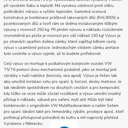
při vysokém tlaku a teplotě. Má vysokou odolnost proti otěru,
poškrábání, nárazu a vyšším teplotám. Samotná ocelová
konstrukce je kombinace práškově lakovaných dílů (RAL9005) a
pozinkovaných dílů a tvoří rám se dvěma instalovanými těžkými
výsuvy s nosností 250 kg. Při plném výsuvu a nákladu rozloženém
rovnoměrně po ploše je nosnost pro váš náklad 150 kg! Výsuv je
po stranách opatřen dvěma zámky, které zajišťují během cesty
výsuv v uzamčené poloze. Jednoduchým stiskem zámku aretace
tuto uvolníte a výsuv vyjede, až to budete potřebovat.
Celý výsuv se montuje k podlahovým kolejnicím vozidel VW
T5/T6 pomocí dvou mechanismů podobně, jako se montují jiné
výrobky v naší nabídce (konzoly, oka apod). Výsuv je řešen tak,
aby umožnil instalaci setu pro spaní, tj. konzol, desky, matrace. Je
tak ideálním společníkem na dlouhých cestách a pro kempování,
kdy lůžko ve voze může zůstat rozdělané a výsuv umožní snadný
přístup k nákladu, výbavě pro vaření, mytí atd. Může být také
kombinován s originálním VW Multiflexboardem a naším Setem
pro spaní. Ideální také pro řemeslníky, rybáře, prodejce apod., kteří
potřebují přistupovat pohodlně do kufru a mít naprostý přehled.
Vyrobeno v Německu.