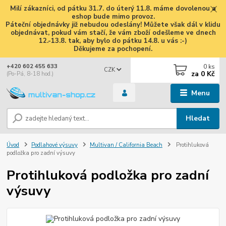
Milí zákazníci, od pátku 31.7. do úterý 11.8. máme dovolenou a
eshop bude mimo provoz.
Páteční objednávky již nebudou odeslány! Můžete však dál v klidu
objednávat, pokud vám stačí, že vám zboží odešleme ve dnech
12.-13.8. tak, aby bylo do pátku 14.8. u vás :-)
Děkujeme za pochopení.
0
ks
+420 602 455 633
CZK
za
0 Kč
(Po-Pá, 8-18 hod.)
Menu
Hledat
Úvod
Podlahové výsuvy
Multivan / California Beach
Protihluková
podložka pro zadní výsuvy
Protihluková podložka pro zadní
výsuvy