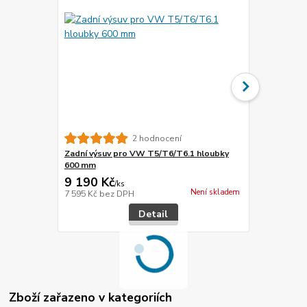
2 hodnocení
Zadní výsuv pro VW T5/T6/T6.1 hloubky
Zadní výsuv
600 mm
600 mm STA
9 190 Kč
7 690 Kč
/
ks
Není skladem
7 595 Kč
bez DPH
6 355 Kč
bez
Detail
Zboží zařazeno v kategoriích