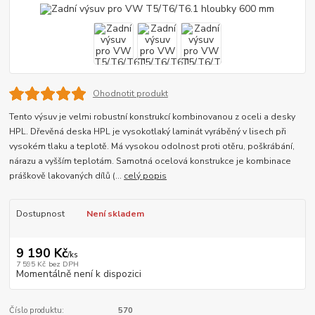
Ohodnotit produkt
Tento výsuv je velmi robustní konstrukcí kombinovanou z oceli a desky
HPL. Dřevěná deska HPL je vysokotlaký laminát vyráběný v lisech při
vysokém tlaku a teplotě. Má vysokou odolnost proti otěru, poškrábání,
nárazu a vyšším teplotám. Samotná ocelová konstrukce je kombinace
práškově lakovaných dílů (...
celý popis
Dostupnost
Není skladem
9 190 Kč
/
ks
7 595 Kč
bez DPH
Momentálně není k dispozici
Číslo produktu:
570