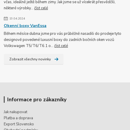
včas, ideálně ještě během zimy. Jak jsme se už vícekrát přesvědčili,
některé výrobky...
číst celé
19.04.2024
Okenní boxy VanEssa
Během měsíce dubna jsme pro vás průběžně nasadili do prodeje tyto
designově povedené luxusní boxy do zadních bočních oken vozů
Volkswagen T5/T6/T6.1 o...
číst celé
Zobrazit všechny novinky
Informace pro zákazníky
Jak nakupovat
Platba a doprava
Export Slovensko