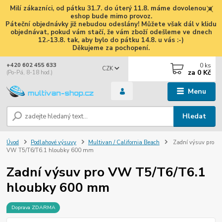
Milí zákazníci, od pátku 31.7. do úterý 11.8. máme dovolenou a
eshop bude mimo provoz.
Páteční objednávky již nebudou odeslány! Můžete však dál v klidu
objednávat, pokud vám stačí, že vám zboží odešleme ve dnech
12.-13.8. tak, aby bylo do pátku 14.8. u vás :-)
Děkujeme za pochopení.
0
ks
+420 602 455 633
CZK
za
0 Kč
(Po-Pá, 8-18 hod.)
Menu
Hledat
Úvod
Podlahové výsuvy
Multivan / California Beach
Zadní výsuv pro
VW T5/T6/T6.1 hloubky 600 mm
Zadní výsuv pro VW T5/T6/T6.1
hloubky 600 mm
Doprava ZDARMA