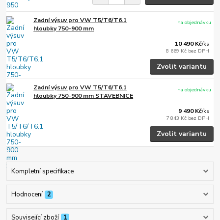
Zadní výsuv pro VW T5/T6/T6.1
na objednávku
hloubky 750-900 mm
10 490 Kč
/
ks
8 669 Kč
bez DPH
Zvolit variantu
Zadní výsuv pro VW T5/T6/T6.1
na objednávku
hloubky 750-900 mm STAVEBNICE
9 490 Kč
/
ks
7 843 Kč
bez DPH
Zvolit variantu
Kompletní specifikace
Hodnocení
2
Související zboží
1