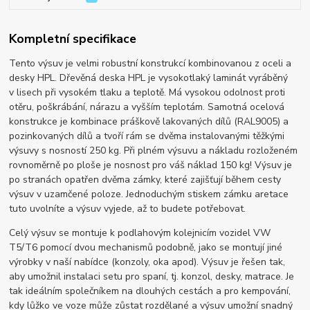
Kompletní specifikace
Tento výsuv je velmi robustní konstrukcí kombinovanou z oceli a
desky HPL. Dřevěná deska HPL je vysokotlaký laminát vyráběný
v lisech při vysokém tlaku a teplotě. Má vysokou odolnost proti
otěru, poškrábání, nárazu a vyšším teplotám. Samotná ocelová
konstrukce je kombinace práškově lakovaných dílů (RAL9005) a
pozinkovaných dílů a tvoří rám se dvěma instalovanými těžkými
výsuvy s nosností 250 kg. Při plném výsuvu a nákladu rozloženém
rovnoměrně po ploše je nosnost pro váš náklad 150 kg! Výsuv je
po stranách opatřen dvěma zámky, které zajišťují během cesty
výsuv v uzamčené poloze. Jednoduchým stiskem zámku aretace
tuto uvolníte a výsuv vyjede, až to budete potřebovat.
Celý výsuv se montuje k podlahovým kolejnicím vozidel VW
T5/T6 pomocí dvou mechanismů podobně, jako se montují jiné
výrobky v naší nabídce (konzoly, oka apod). Výsuv je řešen tak,
aby umožnil instalaci setu pro spaní, tj. konzol, desky, matrace. Je
tak ideálním společníkem na dlouhých cestách a pro kempování,
kdy lůžko ve voze může zůstat rozdělané a výsuv umožní snadný