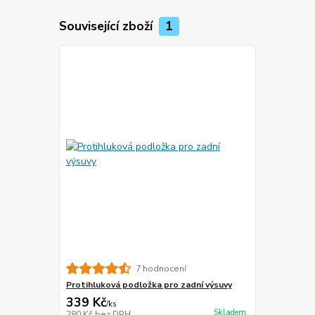
Související zboží
1
7 hodnocení
Protihluková podložka pro zadní výsuvy
339 Kč
/
ks
Skladem
280 Kč
bez DPH