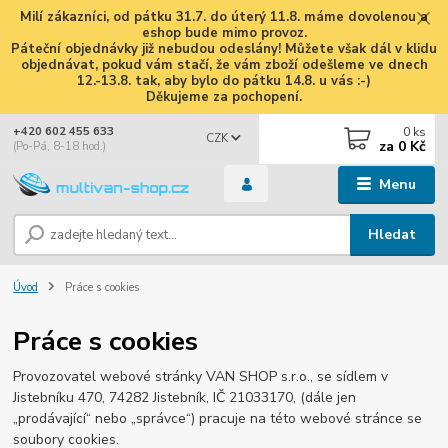
Milí zákazníci, od pátku 31.7. do úterý 11.8. máme dovolenou a
eshop bude mimo provoz.
Páteční objednávky již nebudou odeslány! Můžete však dál v klidu
objednávat, pokud vám stačí, že vám zboží odešleme ve dnech
12.-13.8. tak, aby bylo do pátku 14.8. u vás :-)
Děkujeme za pochopení.
0
ks
+420 602 455 633
CZK
za
0 Kč
(Po-Pá, 8-18 hod.)
Menu
Hledat
Úvod
Práce s cookies
Práce s cookies
Provozovatel webové stránky VAN SHOP s.r.o., se sídlem v
Jistebníku 470, 74282 Jistebník, IČ 21033170, (dále jen
„prodávající“ nebo „správce“) pracuje na této webové stránce se
soubory cookies.