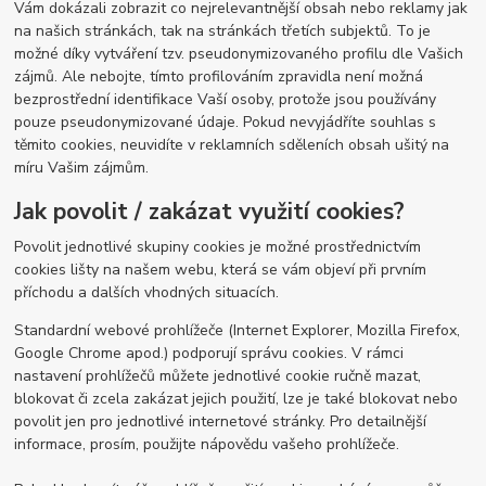
Vám dokázali zobrazit co nejrelevantnější obsah nebo reklamy jak
na našich stránkách, tak na stránkách třetích subjektů. To je
možné díky vytváření tzv. pseudonymizovaného profilu dle Vašich
zájmů. Ale nebojte, tímto profilováním zpravidla není možná
bezprostřední identifikace Vaší osoby, protože jsou používány
pouze pseudonymizované údaje. Pokud nevyjádříte souhlas s
těmito cookies, neuvidíte v reklamních sděleních obsah ušitý na
míru Vašim zájmům.
Jak povolit / zakázat využití cookies?
Povolit jednotlivé skupiny cookies je možné prostřednictvím
cookies lišty na našem webu, která se vám objeví při prvním
příchodu a dalších vhodných situacích.
Standardní webové prohlížeče (Internet Explorer, Mozilla Firefox,
Google Chrome apod.) podporují správu cookies. V rámci
nastavení prohlížečů můžete jednotlivé cookie ručně mazat,
blokovat či zcela zakázat jejich použití, lze je také blokovat nebo
povolit jen pro jednotlivé internetové stránky. Pro detailnější
informace, prosím, použijte nápovědu vašeho prohlížeče.