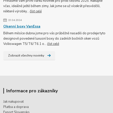
Přinášíme Vám první várku novinek pro příští sezónu 2025. Nakupte
včas, ideálně ještě během zimy. Jak jsme se už vícekrát přesvědčili,
některé výrobky...
číst celé
19.04.2024
Okenní boxy VanEssa
Během měsíce dubna jsme pro vás průběžně nasadili do prodeje tyto
designově povedené luxusní boxy do zadních bočních oken vozů
Volkswagen T5/T6/T6.1 o...
číst celé
Zobrazit všechny novinky
Informace pro zákazníky
Jak nakupovat
Platba a doprava
Export Slovensko