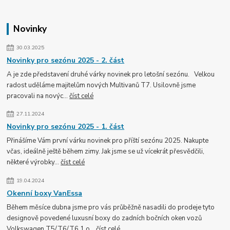
Novinky
30.03.2025
Novinky pro sezónu 2025 - 2. část
A je zde představení druhé várky novinek pro letošní sezónu. Velkou
radost uděláme majitelům nových Multivanů T7. Usilovně jsme
pracovali na novýc...
číst celé
27.11.2024
Novinky pro sezónu 2025 - 1. část
Přinášíme Vám první várku novinek pro příští sezónu 2025. Nakupte
včas, ideálně ještě během zimy. Jak jsme se už vícekrát přesvědčili,
některé výrobky...
číst celé
19.04.2024
Okenní boxy VanEssa
Během měsíce dubna jsme pro vás průběžně nasadili do prodeje tyto
designově povedené luxusní boxy do zadních bočních oken vozů
Volkswagen T5/T6/T6.1 o...
číst celé