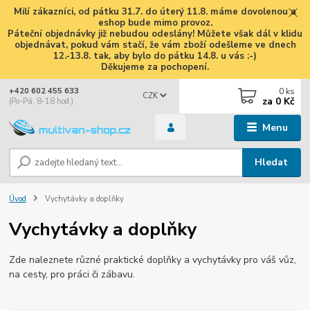
Milí zákazníci, od pátku 31.7. do úterý 11.8. máme dovolenou a
eshop bude mimo provoz.
Páteční objednávky již nebudou odeslány! Můžete však dál v klidu
objednávat, pokud vám stačí, že vám zboží odešleme ve dnech
12.-13.8. tak, aby bylo do pátku 14.8. u vás :-)
Děkujeme za pochopení.
0
ks
+420 602 455 633
CZK
za
0 Kč
(Po-Pá, 8-18 hod.)
Menu
Hledat
Úvod
Vychytávky a doplňky
Vychytávky a doplňky
Zde naleznete různé praktické doplňky a vychytávky pro váš vůz,
na cesty, pro práci či zábavu.