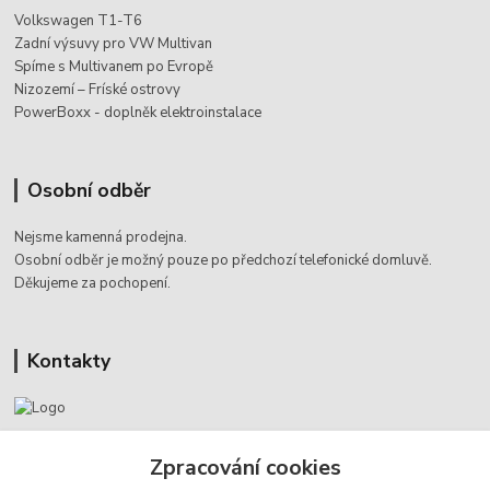
Volkswagen T1-T6
Zadní výsuvy pro VW Multivan
Spíme s Multivanem po Evropě
Nizozemí – Fríské ostrovy
PowerBoxx - doplněk elektroinstalace
Osobní odběr
Nejsme kamenná prodejna.
Osobní odběr je možný pouze po
předchozí telefonické domluvě.
Děkujeme za pochopení.
Kontakty
Jaromír Štáb
Zpracování cookies
+420 602 455 633
(Po-Pá, 8-18 hod.)