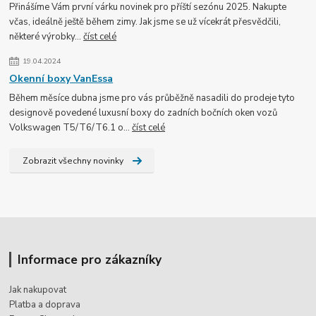
Přinášíme Vám první várku novinek pro příští sezónu 2025. Nakupte
včas, ideálně ještě během zimy. Jak jsme se už vícekrát přesvědčili,
některé výrobky...
číst celé
19.04.2024
Okenní boxy VanEssa
Během měsíce dubna jsme pro vás průběžně nasadili do prodeje tyto
designově povedené luxusní boxy do zadních bočních oken vozů
Volkswagen T5/T6/T6.1 o...
číst celé
Zobrazit všechny novinky
Informace pro zákazníky
Jak nakupovat
Platba a doprava