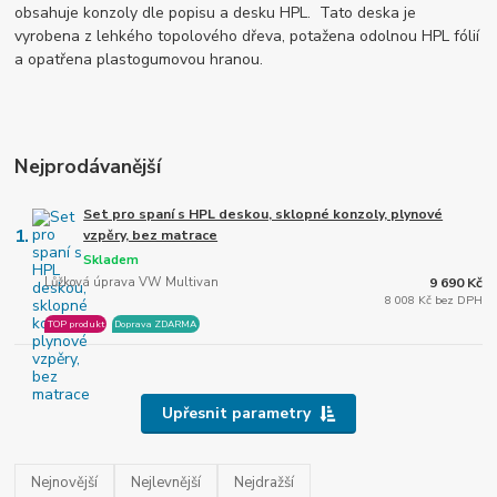
obsahuje konzoly dle popisu a desku HPL. Tato deska je
vyrobena z lehkého topolového dřeva, potažena odolnou HPL fólií
a opatřena plastogumovou hranou.
Nejprodávanější
Set pro spaní s HPL deskou, sklopné konzoly, plynové
1.
vzpěry, bez matrace
Skladem
Lůžková úprava VW Multivan
9 690 Kč
8 008 Kč bez DPH
TOP produkt
Doprava ZDARMA
Upřesnit parametry
Nejnovější
Nejlevnější
Nejdražší