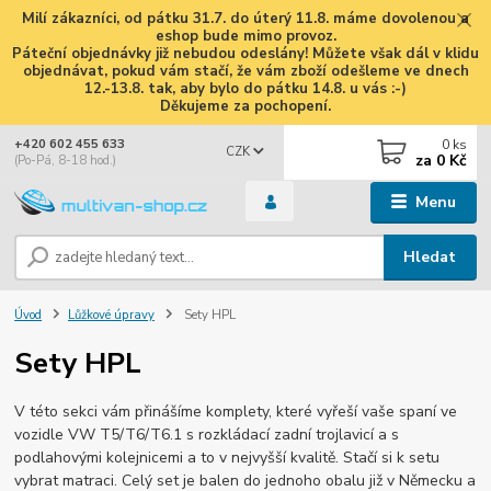
Milí zákazníci, od pátku 31.7. do úterý 11.8. máme dovolenou a
eshop bude mimo provoz.
Páteční objednávky již nebudou odeslány! Můžete však dál v klidu
objednávat, pokud vám stačí, že vám zboží odešleme ve dnech
12.-13.8. tak, aby bylo do pátku 14.8. u vás :-)
Děkujeme za pochopení.
0
ks
+420 602 455 633
CZK
za
0 Kč
(Po-Pá, 8-18 hod.)
Menu
Hledat
Úvod
Lůžkové úpravy
Sety HPL
Sety HPL
V této sekci vám přinášíme komplety, které vyřeší vaše spaní ve
vozidle VW T5/T6/T6.1 s rozkládací zadní trojlavicí a s
podlahovými kolejnicemi a to v nejvyšší kvalitě. Stačí si k setu
vybrat matraci. Celý set je balen do jednoho obalu již v Německu a