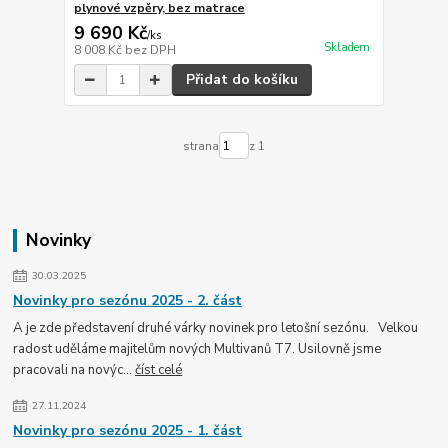
plynové vzpěry, bez matrace
9 690 Kč
/
ks
Skladem
8 008 Kč
bez DPH
Přidat do košíku
strana
z 1
Novinky
30.03.2025
Novinky pro sezónu 2025 - 2. část
A je zde představení druhé várky novinek pro letošní sezónu. Velkou
radost uděláme majitelům nových Multivanů T7. Usilovně jsme
pracovali na novýc...
číst celé
27.11.2024
Novinky pro sezónu 2025 - 1. část