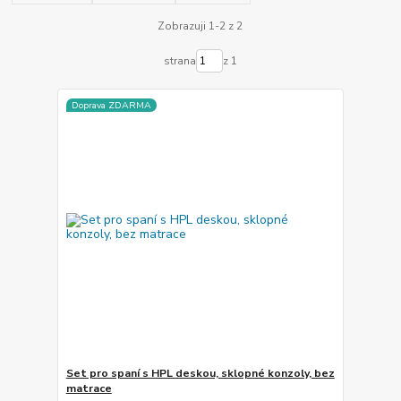
Zobrazuji 1-2 z 2
strana
z 1
Doprava ZDARMA
Set pro spaní s HPL deskou, sklopné konzoly, bez
matrace