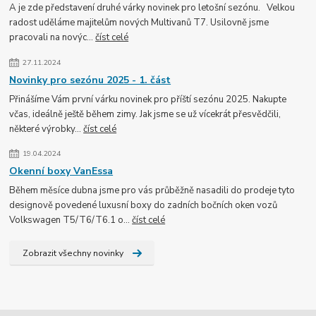
A je zde představení druhé várky novinek pro letošní sezónu. Velkou
radost uděláme majitelům nových Multivanů T7. Usilovně jsme
pracovali na novýc...
číst celé
27.11.2024
Novinky pro sezónu 2025 - 1. část
Přinášíme Vám první várku novinek pro příští sezónu 2025. Nakupte
včas, ideálně ještě během zimy. Jak jsme se už vícekrát přesvědčili,
některé výrobky...
číst celé
19.04.2024
Okenní boxy VanEssa
Během měsíce dubna jsme pro vás průběžně nasadili do prodeje tyto
designově povedené luxusní boxy do zadních bočních oken vozů
Volkswagen T5/T6/T6.1 o...
číst celé
Zobrazit všechny novinky