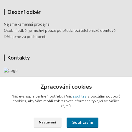
Osobní odběr
Nejsme kamenná prodejna.
Osobní odběr je možný pouze po
předchozí telefonické domluvě.
Děkujeme za pochopení.
Kontakty
Jaromír Štáb
+420 602 455 633
Zpracování cookies
(Po-Pá, 8-18 hod.)
Náš e-shop a partneři potřebují Váš
souhlas
s použitím souborů
cookies, aby Vám mohli zobrazovat informace týkající se Vašich
info@multivan-shop.cz
zájmů.
Souhlasím
Nastavení