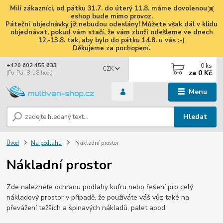
Milí zákazníci, od pátku 31.7. do úterý 11.8. máme dovolenou a
eshop bude mimo provoz.
Páteční objednávky již nebudou odeslány! Můžete však dál v klidu
objednávat, pokud vám stačí, že vám zboží odešleme ve dnech
12.-13.8. tak, aby bylo do pátku 14.8. u vás :-)
Děkujeme za pochopení.
0
ks
+420 602 455 633
CZK
za
0 Kč
(Po-Pá, 8-18 hod.)
Menu
Hledat
Úvod
Na podlahu
Nákladní prostor
Nákladní prostor
Zde naleznete ochranu podlahy kufru nebo řešení pro celý
nákladový prostor v případě, že používáte váš vůz také na
převážení težších a špinavých nákladů, palet apod.