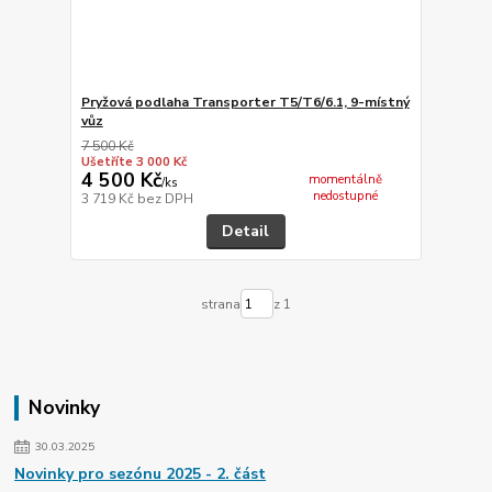
Pryžová podlaha Transporter T5/T6/6.1, 9-místný
vůz
7 500 Kč
Ušetříte 3 000 Kč
4 500 Kč
momentálně
/
ks
nedostupné
3 719 Kč
bez DPH
Detail
strana
z 1
Novinky
30.03.2025
Novinky pro sezónu 2025 - 2. část