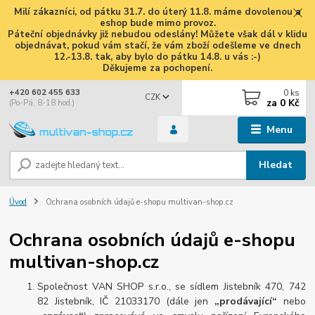
Milí zákazníci, od pátku 31.7. do úterý 11.8. máme dovolenou a
eshop bude mimo provoz.
Páteční objednávky již nebudou odeslány! Můžete však dál v klidu
objednávat, pokud vám stačí, že vám zboží odešleme ve dnech
12.-13.8. tak, aby bylo do pátku 14.8. u vás :-)
Děkujeme za pochopení.
0
ks
+420 602 455 633
CZK
za
0 Kč
(Po-Pá, 8-18 hod.)
Menu
Hledat
Úvod
Ochrana osobních údajů e-shopu multivan-shop.cz
Ochrana osobních údajů e-shopu
multivan-shop.cz
Společnost VAN SHOP s.r.o., se sídlem Jistebník 470, 742
82 Jistebník, IČ 21033170 (dále jen
„prodávající“
nebo