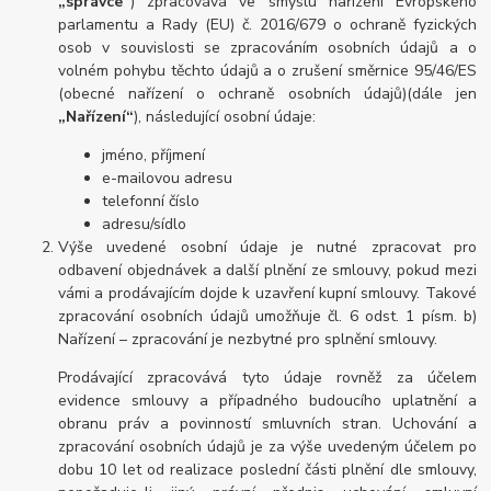
„správce“
) zpracovává ve smyslu nařízení Evropského
parlamentu a Rady (EU) č. 2016/679 o ochraně fyzických
osob v souvislosti se zpracováním osobních údajů a o
volném pohybu těchto údajů a o zrušení směrnice 95/46/ES
(obecné nařízení o ochraně osobních údajů)(dále jen
„Nařízení“
), následující osobní údaje:
jméno, příjmení
e-mailovou adresu
telefonní číslo
adresu/sídlo
Výše uvedené osobní údaje je nutné zpracovat pro
odbavení objednávek a další plnění ze smlouvy, pokud mezi
vámi a prodávajícím dojde k uzavření kupní smlouvy. Takové
zpracování osobních údajů umožňuje čl. 6 odst. 1 písm. b)
Nařízení – zpracování je nezbytné pro splnění smlouvy.
Prodávající zpracovává tyto údaje rovněž za účelem
evidence smlouvy a případného budoucího uplatnění a
obranu práv a povinností smluvních stran. Uchování a
zpracování osobních údajů je za výše uvedeným účelem po
dobu 10 let od realizace poslední části plnění dle smlouvy,