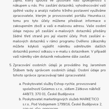
zájmu, který spočívá ve zjišťování vaší spokojenosti s
nákupem u nás. Pro zasílání dotazníků, vyhodnocování vaší
zpětné vazby a analýz našeho tržního postavení využíváme
zpracovatele, kterým je provozovatel portálu Heureka.cz;
tomu pro tyto účely můžeme předávat informace o
zakoupeném zboží a vaši e-mailovou adresu. Vaše osobní
údaje nejsou při zasílání e-mailových dotazníků předány
žádné třetí straně pro její vlastní účely. Proti zasílání e-
mailových dotazníků v rámci programu Ověřeno zákazníky
můžete kdykoli vyjádřit námitku odmítnutím dalších
dotazníků pomocí odkazu v e-mailu s dotazníkem. V případě
vaší námitky vám dotazník nebudeme dále zasílat.
Zpracování osobních údajů je prováděno Ing. Jaromírem
Štábem tedy správcem osobních údajů. Osobní údaje pro
tohoto správce zpracovávají také zpracovatelé:
Poskytovatel služby Eshop-rychle, provozované
společností Golemos s.r.o., sídlem Zátkovo nábřeží
448/73, 370 01, České Budějovice
Poskytovatel marketingových služeb MARKETICO
s.r.o., Pod Vodojemem 1799/16, České Budějovice 2,