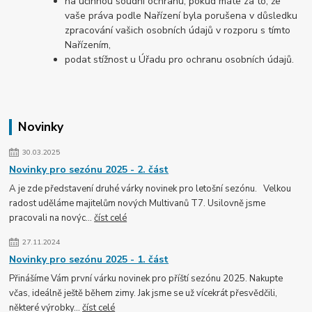
na účinnou soudní ochranu, pokud máte za to, že
vaše práva podle Nařízení byla porušena v důsledku
zpracování vašich osobních údajů v rozporu s tímto
Nařízením,
podat stížnost u Úřadu pro ochranu osobních údajů.
Novinky
30.03.2025
Novinky pro sezónu 2025 - 2. část
A je zde představení druhé várky novinek pro letošní sezónu. Velkou
radost uděláme majitelům nových Multivanů T7. Usilovně jsme
pracovali na novýc...
číst celé
27.11.2024
Novinky pro sezónu 2025 - 1. část
Přinášíme Vám první várku novinek pro příští sezónu 2025. Nakupte
včas, ideálně ještě během zimy. Jak jsme se už vícekrát přesvědčili,
některé výrobky...
číst celé