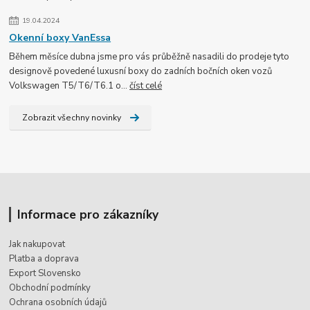
19.04.2024
Okenní boxy VanEssa
Během měsíce dubna jsme pro vás průběžně nasadili do prodeje tyto
designově povedené luxusní boxy do zadních bočních oken vozů
Volkswagen T5/T6/T6.1 o...
číst celé
Zobrazit všechny novinky
Informace pro zákazníky
Jak nakupovat
Platba a doprava
Export Slovensko
Obchodní podmínky
Ochrana osobních údajů