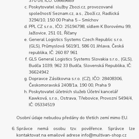
370 05, IČO: 09869689
Poskytovatel služby Zbozi.cz, provozované
společností Seznam.cz, a.s., Zboží.cz, Radlická
3294/10, 150 00 Praha 5 – Smíchov
PPL CZ s.r.o., IČO: 25194798, sídlem K Borovému 99,
Jažlovice, 251 01, Říčany
General Logistics Systems Czech Republic s.r.o.
(GLS), Průmyslová 5619/1, 586 01 Jihlava, Česká
republika, IČ: 260 87 961
GLS General Logistics Systems Slovakia s.r.o., (GLS),
Budča 1039, 962 33 Budča, Slovenská Republika, IČ:
36624942
Dopravce Zásilkovna s.r.o. (CZ), IČO: 28408306,
Českomoravská 2408/1a, 190 00, Praha 9
Poskytovatel účetních služeb Účetní kancelář
Kawková, s.r.o.,
Ostrava, Třebovice, Provozní 5494/4,
IČ: 05334519
Osobní údaje nebudou předány do třetích zemí mimo EU.
Správce nemá osobu tzv. pověřence. Správce lze
kontaktovat na emailové adrese info@multivan-shop.cz