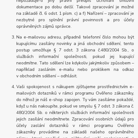
nepožaduje-li jiný právní předpis uchování smluvní
dokumentace po dobu delší. Takové zpracování je možné
na základě čl. 6 odst. 1 písm. c) a f) Nařízení – zpracování je
nezbytné pro splnění právní povinnosti a pro účely
oprávněných zájmů správce.
Na e-mailovou adresu, případně telefonní číslo mohou být
kupujícímu zasílány novinky a jiná obchodní sdělení, tento
postup umožňuje § 7 odst. 3 zákona č.480/2004 Sb., o
službách informační společnosti, pokud jej kupující
neodmítne. Tato sdělení lze kdykoliv jakýmkoliv způsobem –
například zasláním e-mailu nebo proklikem na odkaz
v obchodním sdělení – odhlásit.
Vaši spokojenost s nákupem zjišťujeme prostřednictvím e-
mailových dotazníků v rámci programu Ověřeno zákazníky,
do něhož je náš e-shop zapojen. Ty vám zasíláme pokaždé,
když u nás nakoupíte, pokud ve smyslu § 7 odst. 3 zákona č.
480/2004 Sb. o některých službách informační společnosti
jejich zasílání neodmítnete. Zpracování osobních údajů pro
účely zaslání dotazníků v rámci programu Ověřeno
zákazníky provádíme na základě našeho oprávněného