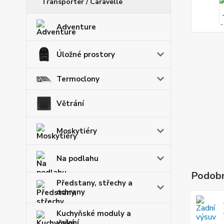
Transporter / Caravelle
Adventure
Úložné prostory
Termoclony
Větrání
Moskytiéry
Na podlahu
Podobn
Předstany, střechy a
ochrany
Kuchyňské moduly a
vaření