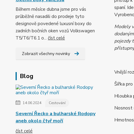
přístup k
spaní. Id
Během měsíce dubna jsme pro vás
Vyroben
průběžně nasadili do prodeje tyto
designově povedené luxusní boxy do
Modely v
zadních bočních oken vozů Volkswagen
dodanými
T5/T6/T6.1 o...
číst celé
pojezdy 
přístupný
Zobrazit všechny novinky
Vnější r
Blog
Šířka pr
Hloubka p
14.06.2024
Cestování
Nosnost 
Severní Řecko a bulharské Rodopy
Hmotnost
aneb okolo čtyř moří
číst celé