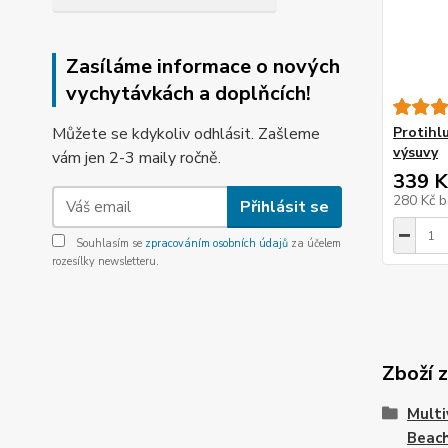
Zasíláme informace o nových
vychytávkách a doplňcích!
Můžete se kdykoliv odhlásit. Zašleme
Protihl
výsuvy
vám jen 2-3 maily ročně.
339 K
280 Kč
b
Přihlásit se
Souhlasím se
zpracováním osobních údajů
za účelem
rozesílky newsletteru.
Zboží 
Multi
Beac