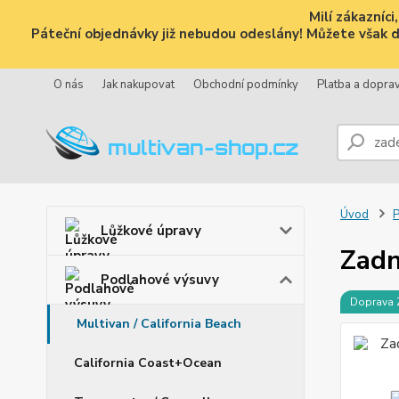
Milí zákazníc
Páteční objednávky již nebudou odeslány! Můžete však dál
O nás
Jak nakupovat
Obchodní podmínky
Platba a dopra
Úvod
P
Lůžkové úpravy
Zadn
Podlahové výsuvy
Doprava
Multivan / California Beach
California Coast+Ocean