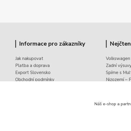
Informace pro zákazníky
Nejčten
Jak nakupovat
Volkswagen
Platba a doprava
Zadní výsuv
Export Slovensko
Spíme s Mul
Obchodní podmínky
Nizozemí – F
Ochrana osobních údajů
PowerBoxx -
Odstoupení od smlouvy
Reklamační formulář
Náš e-shop a partn