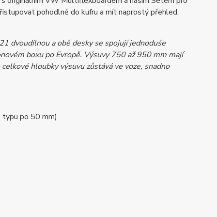
án s originálním VW Multiflexboardem a naším Setem pro
 přistupovat pohodlně do kufru a mít naprostý přehled.
1 dvoudílnou a obě desky se spojují jednoduše
artonovém boxu po Evropě. Výsuvy 750 až 950 mm mají
 celkové hloubky výsuvu zůstává ve voze, snadno
e typu po 50 mm)