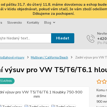
i, od pátku 31.7. do úterý 11.8. máme dovolenou a eshop bud
 v klidu objednávat, pokud vám stačí, že vám zboží odešleme 
Děkujeme za pochopení.
va
Slovensko
Kontakty
Blog
Nevíte
Hledat
+420
(Po-Pá
odlahové výsuvy
Multivan / California Beach
Zadní výsuv pro VW 
í výsuv pro VW T5/T6/T6.1 hl
 ZDARMA
Komu n
držíme
900 mm