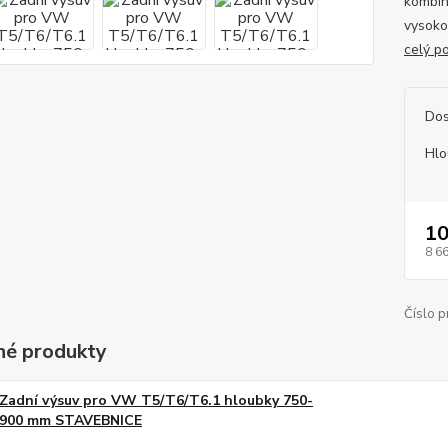
kombin
vysokot
celý p
Dos
Hlo
10
8 6
Číslo p
é produkty
Zadní výsuv pro VW T5/T6/T6.1 hloubky 750-
900 mm STAVEBNICE