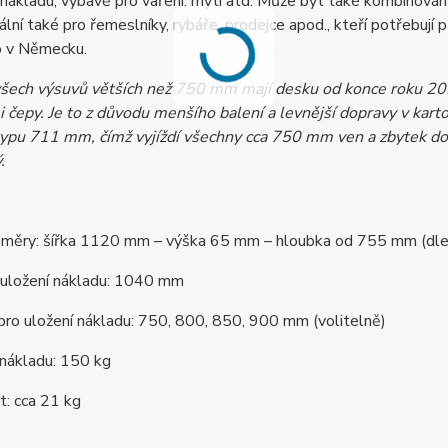
 nákladu, výbavě pro vaření, mytí atd. Může být také kombinov
eální také pro řemeslníky, rybáře, prodejce apod., kteří potřebují
o v Německu.
šech výsuvů větších než 750 mm mají desku od konce roku 202
 čepy. Je to z důvodu menšího balení a levnější dopravy v k
typu 711 mm, čímž vyjíždí všechny cca 750 mm ven a zbytek do
.
ozměry: šířka 1120 mm – výška 65 mm – hloubka od 755 mm (dl
o uložení nákladu: 1040 mm
ro uložení nákladu: 750, 800, 850, 900 mm (volitelně)
nákladu: 150 kg
: cca 21 kg