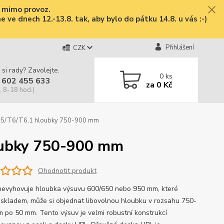
e mimo provoz.
ve dnech 12.-13.8. tak, aby bylo do pátku 14.8. u vás :-)
Přihlášení
CZK
 si rady? Zavolejte.
0
ks
 602 455 633
za
0 Kč
, 8-18 hod.)
T5/T6/T6.1 hloubky 750-900 mm
oubky 750-900 mm
Ohodnotit produkt
evyhovuje hloubka výsuvu 600/650 nebo 950 mm, které
 skladem, může si objednat libovolnou hloubku v rozsahu 750-
 po 50 mm. Tento výsuv je velmi robustní konstrukcí