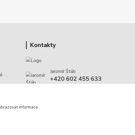
Kontakty
Jaromír Štáb
ě.
+420 602 455 633
(Po-Pá, 8-18 hod.)
info@multivan-shop.cz
obrazovat informace