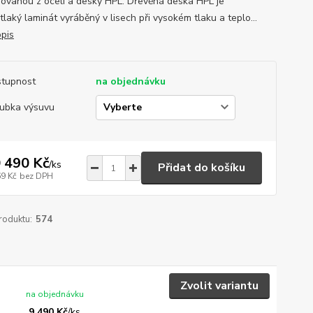
ovanou z oceli a desky HPL. Dřevěná deska HPL je
laký laminát vyráběný v lisech při vysokém tlaku a teplo...
opis
tupnost
na objednávku
ubka výsuvu
 490 Kč
/
ks
Přidat do košíku
69 Kč
bez DPH
roduktu:
574
Zvolit variantu
na objednávku
9 490 Kč
/
ks