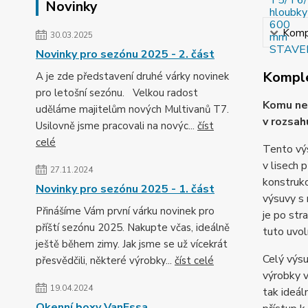
Novinky
Kompl
30.03.2025
Novinky pro sezónu 2025 - 2. část
Komple
A je zde představení druhé várky novinek
pro letošní sezónu. Velkou radost
Komu ne
uděláme majitelům nových Multivanů T7.
v rozsa
Usilovně jsme pracovali na novýc...
číst
celé
Tento výs
v lisech 
27.11.2024
konstrukc
Novinky pro sezónu 2025 - 1. část
výsuvy s 
Přinášíme Vám první várku novinek pro
je po st
příští sezónu 2025. Nakupte včas, ideálně
tuto uvol
ještě během zimy. Jak jsme se už vícekrát
Celý výs
přesvědčili, některé výrobky...
číst celé
výrobky v
19.04.2024
tak ideál
Okenní boxy VanEssa