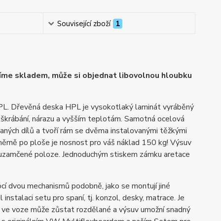
Související zboží
1
me skladem, může si objednat libovolnou hloubku
HPL. Dřevěná deska HPL je vysokotlaký laminát vyráběný
poškrábání, nárazu a vyšším teplotám. Samotná ocelová
ných dílů a tvoří rám se dvěma instalovanými těžkými
ěrně po ploše je nosnost pro váš náklad 150 kg! Výsuv
 v uzamčené poloze. Jednoduchým stiskem zámku aretace
í dvou mechanismů podobně, jako se montují jiné
instalaci setu pro spaní, tj. konzol, desky, matrace. Je
o ve voze může zůstat rozdělané a výsuv umožní snadný