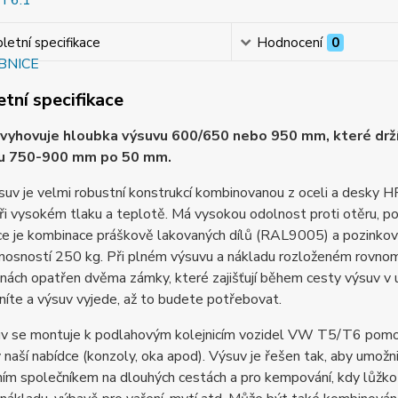
etní specifikace
Hodnocení
0
tní specifikace
vyhovuje hloubka výsuvu 600/650 nebo 950 mm, které drží
hu 750-900 mm po 50 mm.
uv je velmi robustní konstrukcí kombinovanou z oceli a desky 
při vysokém tlaku a teplotě. Má vysokou odolnost proti otěru, 
e je kombinace práškově lakovaných dílů (RAL9005) a pozinkova
nosností 250 kg. Při plném výsuvu a nákladu rozloženém rovnom
ranách opatřen dvěma zámky, které zajišťují během cesty výsuv
níte a výsuv vyjede, až to budete potřebovat.
uv se montuje k podlahovým kolejnicím vozidel VW T5/T6 pomoc
 naší nabídce (konzoly, oka apod). Výsuv je řešen tak, aby umožnil 
ním společníkem na dlouhých cestách a pro kempování, kdy lůžk