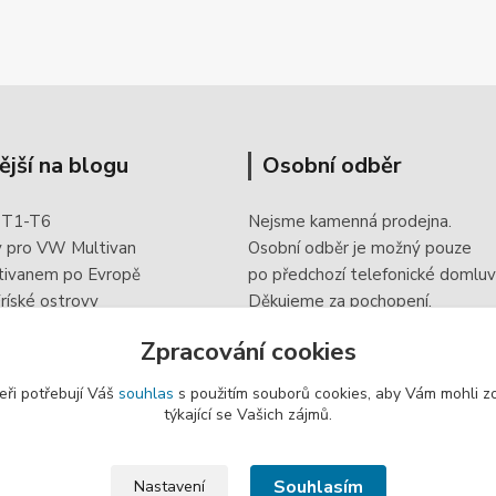
ější na blogu
Osobní odběr
 T1-T6
Nejsme kamenná prodejna.
y pro VW Multivan
Osobní odběr je možný pouze
tivanem po Evropě
po
předchozí telefonické domluv
ríské ostrovy
Děkujeme za pochopení.
 doplněk elektroinstalace
Zpracování cookies
eři potřebují Váš
souhlas
s použitím souborů cookies, aby Vám mohli z
týkající se Vašich zájmů.
Souhlasím
Nastavení