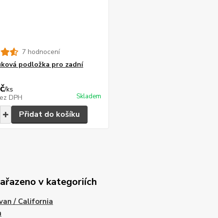
7 hodnocení
uková podložka pro zadní
č
/
ks
Skladem
ez DPH
Přidat do košíku
zařazeno v kategoriích
van / California
h