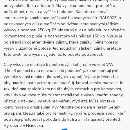
při vysokém tlaku a teplotě. Má vysokou odolnost proti otěru,
poškrábání, nárazu a vyšším teplotám. Samotná ocelová
konstrukce je kombinace práškově lakovaných dílů (RAL9005) a
pozinkovaných dílů a tvoří rám se dvěma instalovanými těžkými
výsuvy s nosností 250 kg. Při plném výsuvu a nákladu rozloženém
rovnoměrně po ploše je nosnost pro váš náklad 150 kg! Výsuv je
po stranách opatřen dvěma zámky, které zajišťují během cesty
výsuv v uzamčené poloze. Jednoduchým stiskem zámku aretace
tuto uvolníte a výsuv vyjede, až to budete potřebovat.
Celý výsuv se montuje k podlahovým kolejnicím vozidel VW
T5/T6 pomocí dvou mechanismů podobně, jako se montují jiné
výrobky v naší nabídce (konzoly, oka apod). Výsuv je řešen tak,
aby umožnil instalaci setu pro spaní, tj. konzol, desky, matrace. Je
tak ideálním společníkem na dlouhých cestách a pro kempování,
kdy lůžko ve voze může zůstat rozdělané a výsuv umožní snadný
přístup k nákladu, výbavě pro vaření, mytí atd. Může být také
kombinován s originálním VW Multiflexboardem a naším Setem
pro spaní. Ideální také pro řemeslníky, rybáře, prodejce apod., kteří
potřebují přistupovat pohodlně do kufru a mít naprostý přehled.
Vyrobeno v Německu.