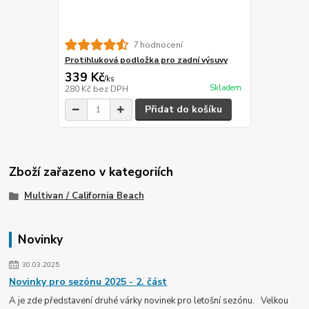
7 hodnocení
Protihluková podložka pro zadní výsuvy
339 Kč
/
ks
Skladem
280 Kč
bez DPH
Přidat do košíku
Zboží zařazeno v kategoriích
Multivan / California Beach
Novinky
30.03.2025
Novinky pro sezónu 2025 - 2. část
A je zde představení druhé várky novinek pro letošní sezónu. Velkou