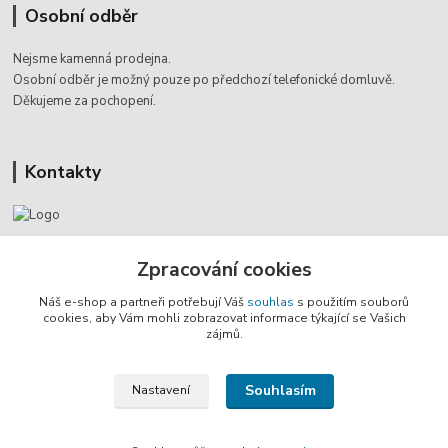
Osobní odběr
Nejsme kamenná prodejna.
Osobní odběr je možný pouze po
předchozí telefonické domluvě.
Děkujeme za pochopení.
Kontakty
Jaromír Štáb
Zpracování cookies
+420 602 455 633
(Po-Pá, 8-18 hod.)
Náš e-shop a partneři potřebují Váš
souhlas
s použitím souborů
cookies, aby Vám mohli zobrazovat informace týkající se Vašich
info@multivan-shop.cz
zájmů.
Souhlasím
Nastavení