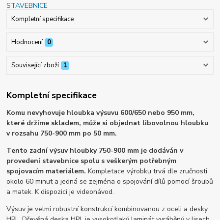
Kompletní specifikace
Hodnocení
0
Související zboží
1
Kompletní specifikace
Komu nevyhovuje hloubka výsuvu 600/650 nebo 950 mm,
které držíme skladem, může si objednat libovolnou hloubku
v rozsahu 750-900 mm po 50 mm.
Tento zadní výsuv hloubky 750-900 mm je dodáván v
provedení stavebnice spolu s veškerým potřebným
spojovacím materiálem.
Kompletace výrobku trvá dle zručnosti
okolo 60 minut a jedná se zejména o spojování dílů pomocí šroubů
a matek. K dispozici je videonávod.
Výsuv je velmi robustní konstrukcí kombinovanou z oceli a desky
HPL. Dřevěná deska HPL je vysokotlaký laminát vyráběný v lisech