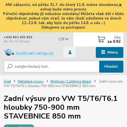
Milí zákazníci, od pátku 31.7. do úterý 11.8. máme dovolenou a
eshop bude mimo provoz.
Páteční objednávky již nebudou odeslány! Můžete však dál v klidu
objednávat, pokud vám stačí, že vám zboží odešleme ve dnech
12.-13.8. tak, aby bylo do pátku 14.8. u vás :-)
Děkujeme za pochopení.
0
ks
+420 602 455 633
CZK
za
0 Kč
(Po-Pá, 8-18 hod.)
Menu
Hledat
Úvod
Podlahové výsuvy
Multivan / California Beach
Zadní výsuv pro
VW T5/T6/T6.1 hloubky 750-900 mm STAVEBNICE 850 mm
Zadní výsuv pro VW T5/T6/T6.1
hloubky 750-900 mm
STAVEBNICE 850 mm