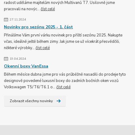
radost uděláme majitelům nových Multivanů T7. Usilovně jsme
pracovali na novýc...
číst celé
27.11.2024
Novinky pro sezónu 2025 - 1. část
Přinášíme Vám první várku novinek pro příští sezónu 2025. Nakupte
včas, ideálně ještě během zimy. Jak jsme se už vícekrát přesvědčili,
některé výrobky...
číst celé
19.04.2024
Okenní boxy VanEssa
Během měsíce dubna jsme pro vás průběžně nasadili do prodeje tyto
designově povedené luxusní boxy do zadních bočních oken vozů
Volkswagen T5/T6/T6.1 o...
číst celé
Zobrazit všechny novinky