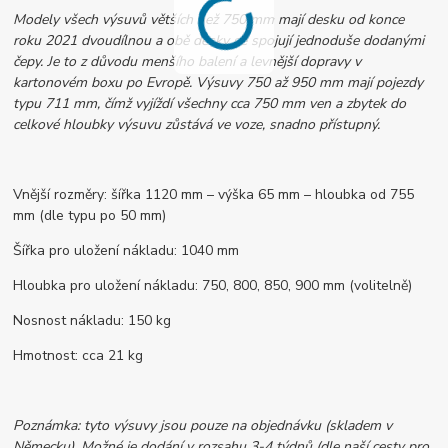
Modely všech výsuvů větších než 750 mm mají desku od konce
roku 2021 dvoudílnou a obě desky se spojují jednoduše dodanými
čepy. Je to z důvodu menšího balení a levnější dopravy v
kartonovém boxu po Evropě. Výsuvy 750 až 950 mm mají pojezdy
typu 711 mm, čímž vyjíždí všechny cca 750 mm ven a zbytek do
celkové hloubky výsuvu zůstává ve voze, snadno přístupný.
Vnější rozměry: šířka 1120 mm – výška 65 mm – hloubka od 755
mm (dle typu po 50 mm)
Šířka pro uložení nákladu: 1040 mm
Hloubka pro uložení nákladu: 750, 800, 850, 900 mm (volitelně)
Nosnost nákladu: 150 kg
Hmotnost: cca 21 kg
Poznámka: tyto výsuvy jsou pouze na objednávku (skladem v
Německu). Možné je dodání v rozsahu 3-4 týdnů (dle naší cesty pro