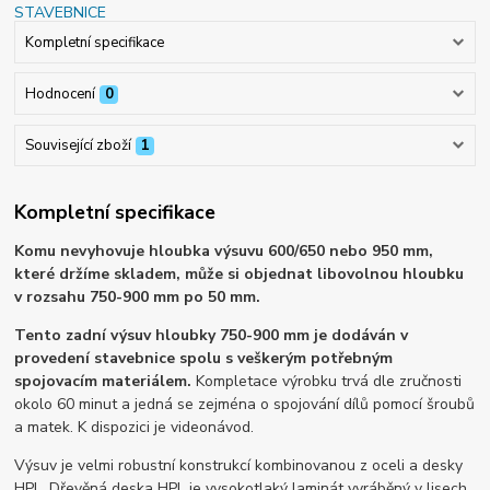
Kompletní specifikace
Hodnocení
0
Související zboží
1
Kompletní specifikace
Komu nevyhovuje hloubka výsuvu 600/650 nebo 950 mm,
které držíme skladem, může si objednat libovolnou hloubku
v rozsahu 750-900 mm po 50 mm.
Tento zadní výsuv hloubky 750-900 mm je dodáván v
provedení stavebnice spolu s veškerým potřebným
spojovacím materiálem.
Kompletace výrobku trvá dle zručnosti
okolo 60 minut a jedná se zejména o spojování dílů pomocí šroubů
a matek. K dispozici je videonávod.
Výsuv je velmi robustní konstrukcí kombinovanou z oceli a desky
HPL. Dřevěná deska HPL je vysokotlaký laminát vyráběný v lisech