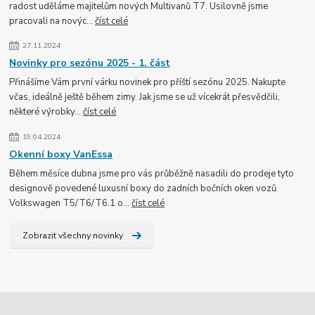
radost uděláme majitelům nových Multivanů T7. Usilovně jsme
pracovali na novýc...
číst celé
27.11.2024
Novinky pro sezónu 2025 - 1. část
Přinášíme Vám první várku novinek pro příští sezónu 2025. Nakupte
včas, ideálně ještě během zimy. Jak jsme se už vícekrát přesvědčili,
některé výrobky...
číst celé
19.04.2024
Okenní boxy VanEssa
Během měsíce dubna jsme pro vás průběžně nasadili do prodeje tyto
designově povedené luxusní boxy do zadních bočních oken vozů
Volkswagen T5/T6/T6.1 o...
číst celé
Zobrazit všechny novinky