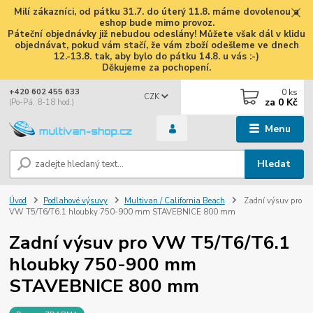
Milí zákazníci, od pátku 31.7. do úterý 11.8. máme dovolenou a
eshop bude mimo provoz.
Páteční objednávky již nebudou odeslány! Můžete však dál v klidu
objednávat, pokud vám stačí, že vám zboží odešleme ve dnech
12.-13.8. tak, aby bylo do pátku 14.8. u vás :-)
Děkujeme za pochopení.
0
ks
+420 602 455 633
CZK
za
0 Kč
(Po-Pá, 8-18 hod.)
Menu
Hledat
Úvod
Podlahové výsuvy
Multivan / California Beach
Zadní výsuv pro
VW T5/T6/T6.1 hloubky 750-900 mm STAVEBNICE 800 mm
Zadní výsuv pro VW T5/T6/T6.1
hloubky 750-900 mm
STAVEBNICE 800 mm