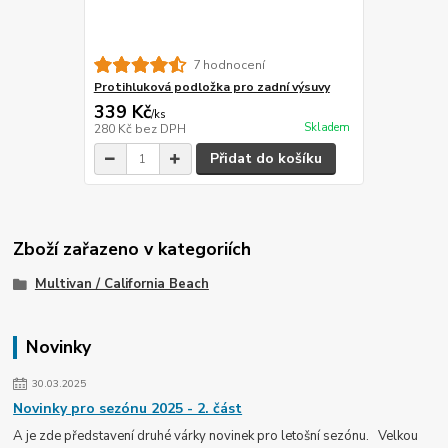
7 hodnocení
Protihluková podložka pro zadní výsuvy
339 Kč
/
ks
Skladem
280 Kč
bez DPH
Přidat do košíku
Zboží zařazeno v kategoriích
Multivan / California Beach
Novinky
30.03.2025
Novinky pro sezónu 2025 - 2. část
A je zde představení druhé várky novinek pro letošní sezónu. Velkou