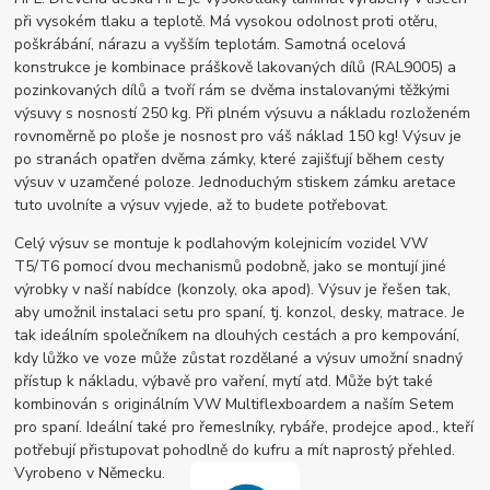
při vysokém tlaku a teplotě. Má vysokou odolnost proti otěru,
poškrábání, nárazu a vyšším teplotám. Samotná ocelová
konstrukce je kombinace práškově lakovaných dílů (RAL9005) a
pozinkovaných dílů a tvoří rám se dvěma instalovanými těžkými
výsuvy s nosností 250 kg. Při plném výsuvu a nákladu rozloženém
rovnoměrně po ploše je nosnost pro váš náklad 150 kg! Výsuv je
po stranách opatřen dvěma zámky, které zajišťují během cesty
výsuv v uzamčené poloze. Jednoduchým stiskem zámku aretace
tuto uvolníte a výsuv vyjede, až to budete potřebovat.
Celý výsuv se montuje k podlahovým kolejnicím vozidel VW
T5/T6 pomocí dvou mechanismů podobně, jako se montují jiné
výrobky v naší nabídce (konzoly, oka apod). Výsuv je řešen tak,
aby umožnil instalaci setu pro spaní, tj. konzol, desky, matrace. Je
tak ideálním společníkem na dlouhých cestách a pro kempování,
kdy lůžko ve voze může zůstat rozdělané a výsuv umožní snadný
přístup k nákladu, výbavě pro vaření, mytí atd. Může být také
kombinován s originálním VW Multiflexboardem a naším Setem
pro spaní. Ideální také pro řemeslníky, rybáře, prodejce apod., kteří
potřebují přistupovat pohodlně do kufru a mít naprostý přehled.
Vyrobeno v Německu.