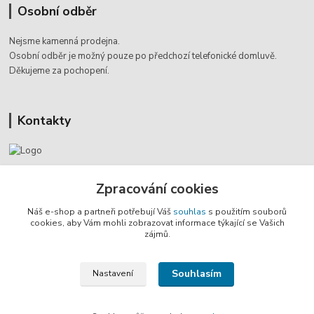
Osobní odběr
Nejsme kamenná prodejna.
Osobní odběr je možný pouze po
předchozí telefonické domluvě.
Děkujeme za pochopení.
Kontakty
Jaromír Štáb
Zpracování cookies
+420 602 455 633
(Po-Pá, 8-18 hod.)
Náš e-shop a partneři potřebují Váš
souhlas
s použitím souborů
cookies, aby Vám mohli zobrazovat informace týkající se Vašich
info@multivan-shop.cz
zájmů.
Souhlasím
Nastavení