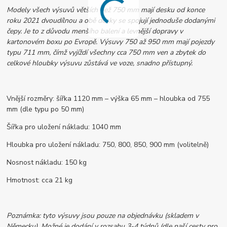
Modely všech výsuvů větších než 750 mm mají desku od konce
roku 2021 dvoudílnou a obě desky se spojují jednoduše dodanými
čepy. Je to z důvodu menšího balení a levnější dopravy v
kartonovém boxu po Evropě. Výsuvy 750 až 950 mm mají pojezdy
typu 711 mm, čímž vyjíždí všechny cca 750 mm ven a zbytek do
celkové hloubky výsuvu zůstává ve voze, snadno přístupný.
Vnější rozměry: šířka 1120 mm – výška 65 mm – hloubka od 755
mm (dle typu po 50 mm)
Šířka pro uložení nákladu: 1040 mm
Hloubka pro uložení nákladu: 750, 800, 850, 900 mm (volitelně)
Nosnost nákladu: 150 kg
Hmotnost: cca 21 kg
Poznámka: tyto výsuvy jsou pouze na objednávku (skladem v
Německu). Možné je dodání v rozsahu 3-4 týdnů (dle naší cesty pro