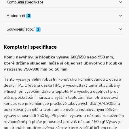
Kompletní specifikace
Hodnocení
0
Související zboží
1
Kompletní specifikace
Komu nevyhovuje hloubka výsuvu 600/650 nebo 950 mm,
které držíme skladem, může si objednat libovolnou hloubku
v rozsahu 750-900 mm po 50 mm.
Tento výsuv je velmi robustní konstrukcí kombinovanou z oceli a
desky HPL. Dřevěná deska HPL je vysokotlaký laminát vyráběný
v lisech při vysokém tlaku a teplotě. Má vysokou odolnost proti
otěru, poškrábání, nárazu a vyšším teplotám. Samotná ocelová
konstrukce je kombinace práškově lakovaných dílů (RAL9005) a
pozinkovaných dílů a tvoří rám se dvěma instalovanými těžkými
výsuvy s nosností 250 kg. Při plném výsuvu a nákladu rozloženém
rovnoměrně po ploše je nosnost pro váš náklad 150 kg! Výsuv je
po stranách opatřen dvěma zámky, které zajišťují během cesty