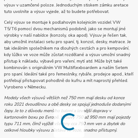
výsuv v uzamčené poloze. Jednoduchým stiskem zámku aretace
tuto uvolníte a výsuv vyjede, až to budete potřebovat.
Celý výsuv se montuje k podlahovým kolejnicím vozidel VW
T5/T6 pomocí dvou mechanismů podobně, jako se montují jiné
výrobky v naší nabídce (konzoly, oka apod). Výsuv je řešen tak,
aby umožnil instalaci setu pro spaní, tj. konzol, desky, matrace. Je
tak ideálním společníkem na dlouhých cestách a pro kempování,
kdy lůžko ve voze může zůstat rozdělané a výsuv umožní snadný
přístup k nákladu, výbavě pro vaření, mytí atd. Může být také
kombinován s originálním VW Multiflexboardem a naším Setem
pro spaní. Ideální také pro řemeslníky, rybáře, prodejce apod., kteří
potřebují přistupovat pohodlně do kufru a mít naprostý přehled.
Vyrobeno v Německu.
Modely všech výsuvů větších než 750 mm mají desku od konce
roku 2021 dvoudílnou a obě desky se spojují jednoduše dodanými
čepy. Je to z důvodu menšího balení a levnější dopravy v
kartonovém boxu po Evropě. Výsuvy 750 až 950 mm mají pojezdy
typu 711 mm, čímž vyjíždí všechny cca 750 mm ven a zbytek do
celkové hloubky výsuvu zůstává ve voze, snadno přístupný.