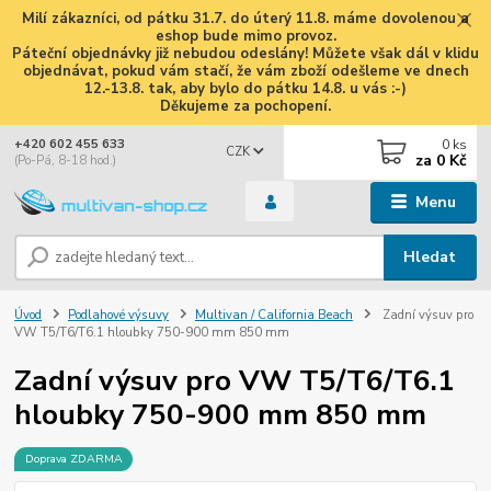
Milí zákazníci, od pátku 31.7. do úterý 11.8. máme dovolenou a
eshop bude mimo provoz.
Páteční objednávky již nebudou odeslány! Můžete však dál v klidu
objednávat, pokud vám stačí, že vám zboží odešleme ve dnech
12.-13.8. tak, aby bylo do pátku 14.8. u vás :-)
Děkujeme za pochopení.
0
ks
+420 602 455 633
CZK
za
0 Kč
(Po-Pá, 8-18 hod.)
Menu
Hledat
Úvod
Podlahové výsuvy
Multivan / California Beach
Zadní výsuv pro
VW T5/T6/T6.1 hloubky 750-900 mm 850 mm
Zadní výsuv pro VW T5/T6/T6.1
hloubky 750-900 mm 850 mm
Doprava ZDARMA