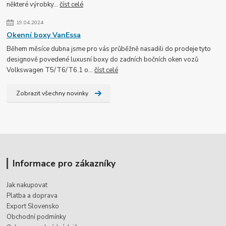
některé výrobky...
číst celé
19.04.2024
Okenní boxy VanEssa
Během měsíce dubna jsme pro vás průběžně nasadili do prodeje tyto
designově povedené luxusní boxy do zadních bočních oken vozů
Volkswagen T5/T6/T6.1 o...
číst celé
Zobrazit všechny novinky
Informace pro zákazníky
Jak nakupovat
Platba a doprava
Export Slovensko
Obchodní podmínky