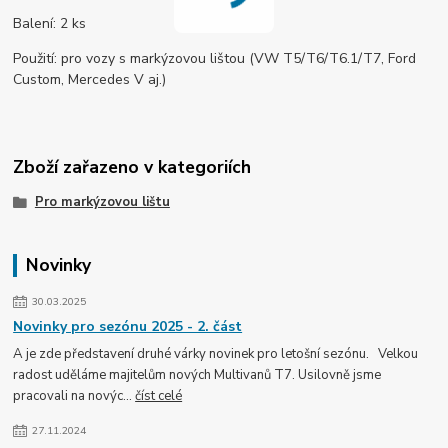
Balení: 2 ks
Použití: pro vozy s markýzovou lištou (VW T5/T6/T6.1/T7, Ford
Custom, Mercedes V aj.)
Zboží zařazeno v kategoriích
Pro markýzovou lištu
Novinky
30.03.2025
Novinky pro sezónu 2025 - 2. část
A je zde představení druhé várky novinek pro letošní sezónu. Velkou
radost uděláme majitelům nových Multivanů T7. Usilovně jsme
pracovali na novýc...
číst celé
27.11.2024