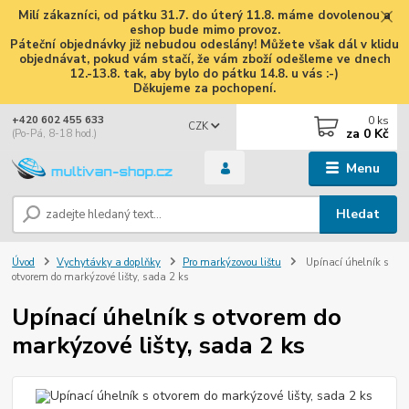
Milí zákazníci, od pátku 31.7. do úterý 11.8. máme dovolenou a
eshop bude mimo provoz.
Páteční objednávky již nebudou odeslány! Můžete však dál v klidu
objednávat, pokud vám stačí, že vám zboží odešleme ve dnech
12.-13.8. tak, aby bylo do pátku 14.8. u vás :-)
Děkujeme za pochopení.
0
ks
+420 602 455 633
CZK
za
0 Kč
(Po-Pá, 8-18 hod.)
Menu
Hledat
Úvod
Vychytávky a doplňky
Pro markýzovou lištu
Upínací úhelník s
otvorem do markýzové lišty, sada 2 ks
Upínací úhelník s otvorem do
markýzové lišty, sada 2 ks