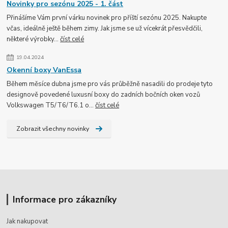
Novinky pro sezónu 2025 - 1. část
Přinášíme Vám první várku novinek pro příští sezónu 2025. Nakupte
včas, ideálně ještě během zimy. Jak jsme se už vícekrát přesvědčili,
některé výrobky...
číst celé
19.04.2024
Okenní boxy VanEssa
Během měsíce dubna jsme pro vás průběžně nasadili do prodeje tyto
designově povedené luxusní boxy do zadních bočních oken vozů
Volkswagen T5/T6/T6.1 o...
číst celé
Zobrazit všechny novinky
Informace pro zákazníky
Jak nakupovat