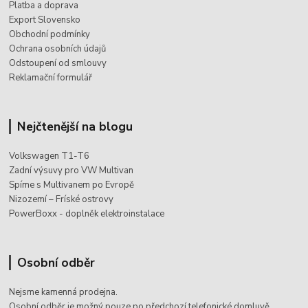
Platba a doprava
Export Slovensko
Obchodní podmínky
Ochrana osobních údajů
Odstoupení od smlouvy
Reklamační formulář
Nejčtenější na blogu
Volkswagen T1-T6
Zadní výsuvy pro VW Multivan
Spíme s Multivanem po Evropě
Nizozemí – Fríské ostrovy
PowerBoxx - doplněk elektroinstalace
Osobní odběr
Nejsme kamenná prodejna.
Osobní odběr je možný pouze po
předchozí telefonické domluvě.