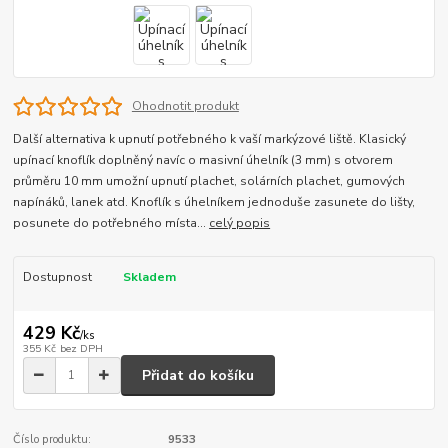
Ohodnotit produkt
Další alternativa k upnutí potřebného k vaší markýzové liště. Klasický
upínací knoflík doplněný navíc o masivní úhelník (3 mm) s otvorem
průměru 10 mm umožní upnutí plachet, solárních plachet, gumových
napínáků, lanek atd. Knoflík s úhelníkem jednoduše zasunete do lišty,
posunete do potřebného místa...
celý popis
Dostupnost
Skladem
429 Kč
/
ks
355 Kč
bez DPH
Přidat do košíku
Číslo produktu:
9533