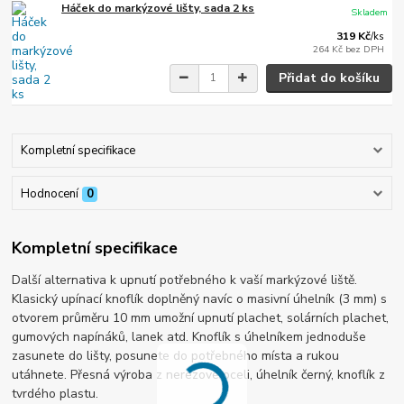
Háček do markýzové lišty, sada 2 ks
Skladem
319 Kč
/
ks
264 Kč
bez DPH
Přidat do košíku
Kompletní specifikace
Hodnocení
0
Kompletní specifikace
Další alternativa k upnutí potřebného k vaší markýzové liště.
Klasický upínací knoflík doplněný navíc o masivní úhelník (3 mm) s
otvorem průměru 10 mm umožní upnutí plachet, solárních plachet,
gumových napínáků, lanek atd. Knoflík s úhelníkem jednoduše
zasunete do lišty, posunete do potřebného místa a rukou
utáhnete. Přesná výroba z nerezové oceli, úhelník černý, knoflík z
tvrdého plastu.