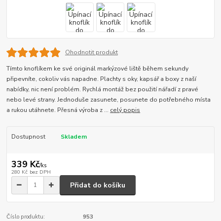
Ohodnotit produkt
Tímto knoflíkem ke své originál markýzové liště během sekundy
připevníte, cokoliv vás napadne. Plachty s oky, kapsář a boxy z naší
nabídky, nic není problém. Rychlá montáž bez použití nářadí z pravé
nebo levé strany. Jednoduše zasunete, posunete do potřebného místa
a rukou utáhnete. Přesná výroba z ...
celý popis
Dostupnost
Skladem
339 Kč
/
ks
280 Kč
bez DPH
Přidat do košíku
Číslo produktu:
953