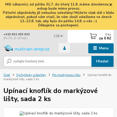
Milí zákazníci, od pátku 31.7. do úterý 11.8. máme dovolenou a
eshop bude mimo provoz.
Páteční objednávky již nebudou odeslány! Můžete však dál v klidu
objednávat, pokud vám stačí, že vám zboží odešleme ve dnech
12.-13.8. tak, aby bylo do pátku 14.8. u vás :-)
Děkujeme za pochopení.
0
ks
+420 602 455 633
CZK
za
0 Kč
(Po-Pá, 8-18 hod.)
Menu
Hledat
Úvod
Vychytávky a doplňky
Pro markýzovou lištu
Upínací knoflík do
markýzové lišty, sada 2 ks
Upínací knoflík do markýzové
lišty, sada 2 ks