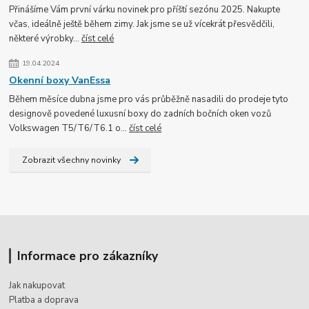
Přinášíme Vám první várku novinek pro příští sezónu 2025. Nakupte
včas, ideálně ještě během zimy. Jak jsme se už vícekrát přesvědčili,
některé výrobky...
číst celé
19.04.2024
Okenní boxy VanEssa
Během měsíce dubna jsme pro vás průběžně nasadili do prodeje tyto
designově povedené luxusní boxy do zadních bočních oken vozů
Volkswagen T5/T6/T6.1 o...
číst celé
Zobrazit všechny novinky
Informace pro zákazníky
Jak nakupovat
Platba a doprava