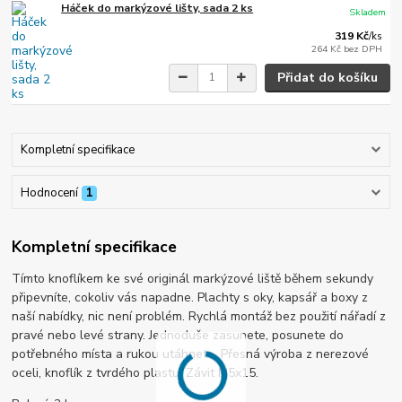
Háček do markýzové lišty, sada 2 ks
Skladem
319 Kč
/
ks
264 Kč
bez DPH
Přidat do košíku
Kompletní specifikace
Hodnocení
1
Kompletní specifikace
Tímto knoflíkem ke své originál markýzové liště během sekundy
připevníte, cokoliv vás napadne. Plachty s oky, kapsář a boxy z
naší nabídky, nic není problém. Rychlá montáž bez použití nářadí z
pravé nebo levé strany. Jednoduše zasunete, posunete do
potřebného místa a rukou utáhnete. Přesná výroba z nerezové
oceli, knoflík z tvrdého plastu. Závit M5x15.