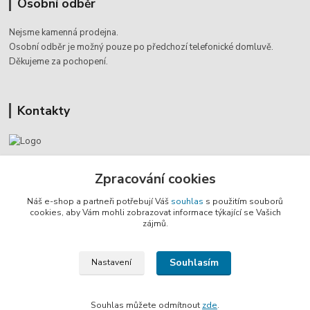
Osobní odběr
Nejsme kamenná prodejna.
Osobní odběr je možný pouze po
předchozí telefonické domluvě.
Děkujeme za pochopení.
Kontakty
Jaromír Štáb
+420 602 455 633
Zpracování cookies
(Po-Pá, 8-18 hod.)
Náš e-shop a partneři potřebují Váš
souhlas
s použitím souborů
cookies, aby Vám mohli zobrazovat informace týkající se Vašich
info@multivan-shop.cz
zájmů.
Souhlasím
Nastavení
Souhlas můžete odmítnout
zde
.