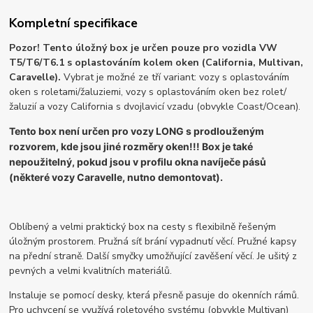
Kompletní specifikace
Pozor! Tento úložný box je určen pouze pro vozidla VW
T5/T6/T6.1 s oplastováním kolem oken (California, Multivan,
Caravelle).
Vybrat je možné ze tří variant: vozy s oplastováním
oken s roletami/žaluziemi, vozy s oplastováním oken bez rolet/
žaluzií a vozy California s dvojlavicí vzadu (obvykle Coast/Ocean).
Tento box není určen pro vozy LONG s prodlouženým
rozvorem, kde jsou jiné rozměry oken!!!
Box je také
nepoužitelný, pokud jsou v profilu okna navíječe pásů
(některé vozy Caravelle, nutno demontovat).
Oblíbený a velmi praktický box na cesty s flexibilně řešeným
úložným prostorem. Pružná síť brání vypadnutí věcí. Pružné kapsy
na přední straně. Další smyčky umožňující zavěšení věcí. Je ušitý z
pevných a velmi kvalitních materiálů.
Instaluje se pomocí desky, která přesně pasuje do okenních rámů.
Pro uchycení se využívá roletového systému (obvykle Multivan)