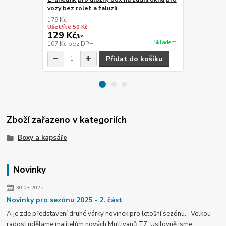
vozy bez rolet a žaluzií
VW T5/T6/T6
179 Kč
449 Kč
Ušetříte 50 Kč
Ušetříte 59 K
129 Kč
390 Kč
/
ks
/
ks
Skladem
107 Kč
bez DPH
322 Kč
bez 
Přidat do košíku
Zboží zařazeno v kategoriích
Boxy a kapsáře
Novinky
30.03.2025
Novinky pro sezónu 2025 - 2. část
A je zde představení druhé várky novinek pro letošní sezónu. Velkou
radost uděláme majitelům nových Multivanů T7. Usilovně jsme