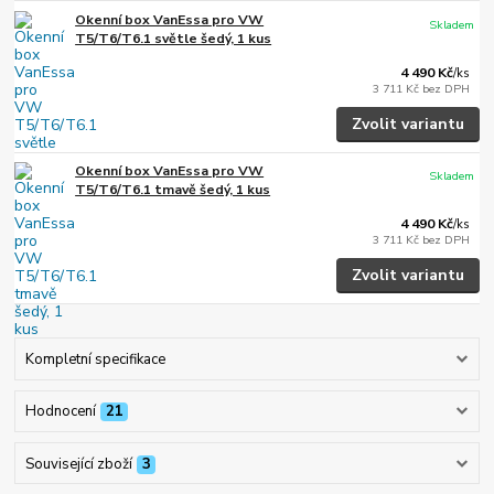
Okenní box VanEssa pro VW
Skladem
T5/T6/T6.1 světle šedý, 1 kus
4 490 Kč
/
ks
3 711 Kč
bez DPH
Zvolit variantu
Okenní box VanEssa pro VW
Skladem
T5/T6/T6.1 tmavě šedý, 1 kus
4 490 Kč
/
ks
3 711 Kč
bez DPH
Zvolit variantu
Kompletní specifikace
Hodnocení
21
Související zboží
3