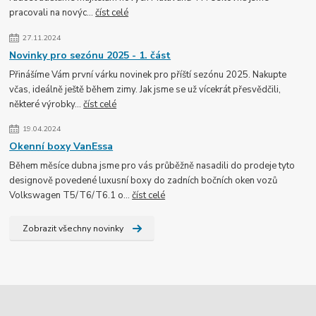
pracovali na novýc...
číst celé
27.11.2024
Novinky pro sezónu 2025 - 1. část
Přinášíme Vám první várku novinek pro příští sezónu 2025. Nakupte
včas, ideálně ještě během zimy. Jak jsme se už vícekrát přesvědčili,
některé výrobky...
číst celé
19.04.2024
Okenní boxy VanEssa
Během měsíce dubna jsme pro vás průběžně nasadili do prodeje tyto
designově povedené luxusní boxy do zadních bočních oken vozů
Volkswagen T5/T6/T6.1 o...
číst celé
Zobrazit všechny novinky