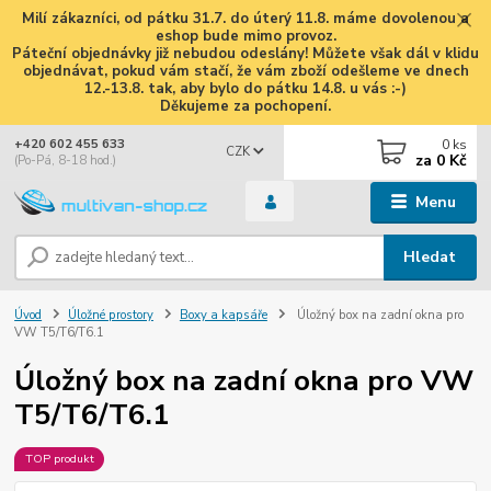
Milí zákazníci, od pátku 31.7. do úterý 11.8. máme dovolenou a
eshop bude mimo provoz.
Páteční objednávky již nebudou odeslány! Můžete však dál v klidu
objednávat, pokud vám stačí, že vám zboží odešleme ve dnech
12.-13.8. tak, aby bylo do pátku 14.8. u vás :-)
Děkujeme za pochopení.
0
ks
+420 602 455 633
CZK
za
0 Kč
(Po-Pá, 8-18 hod.)
Menu
Hledat
Úvod
Úložné prostory
Boxy a kapsáře
Úložný box na zadní okna pro
VW T5/T6/T6.1
Úložný box na zadní okna pro VW
T5/T6/T6.1
TOP produkt