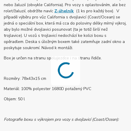
nebo žaluzií (obvykle California). Pro vozy s oplastováním, ale bez
rolet/žaluzií, obdržíte navíc
Z-úhelník
(1 ks pro každý box).
V
případě výběru pro vůz California s dvojlavicí (Coast/Ocean) se
jedná o speciální box, která má cca do poloviny délky mírný výkroj,
aby bylo možné dvojlavici posunovat (ta je totiž širší než
trojlavice). U vozů s trojlavicí nedochází ke kolizi boxu s
opěradlem.
Deska s úložným boxem také zatemňuje zadní okno a
poskytuje soukromí. Návod k montáži.
Box je určen na stranu spolujezdce i na stranu řidiče.
Rozměry: 78x43x15 cm
Materiál: 100% polyester 1680D potažený PVC
Objem: 50 l
Fotografie boxu s výkrojem pro vozy s dvojlavicí (Coast/Ocean):