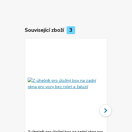
Související zboží
3
Akce
Z-úhelník pro úložný box na zadní okna pro
Organizér pr