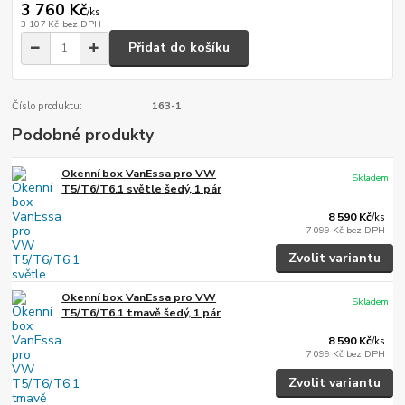
3 760 Kč
/
ks
3 107 Kč
bez DPH
Přidat do košíku
Číslo produktu:
163-1
Podobné produkty
Okenní box VanEssa pro VW
Skladem
T5/T6/T6.1 světle šedý, 1 pár
8 590 Kč
/
ks
7 099 Kč
bez DPH
Zvolit variantu
Okenní box VanEssa pro VW
Skladem
T5/T6/T6.1 tmavě šedý, 1 pár
8 590 Kč
/
ks
7 099 Kč
bez DPH
Zvolit variantu