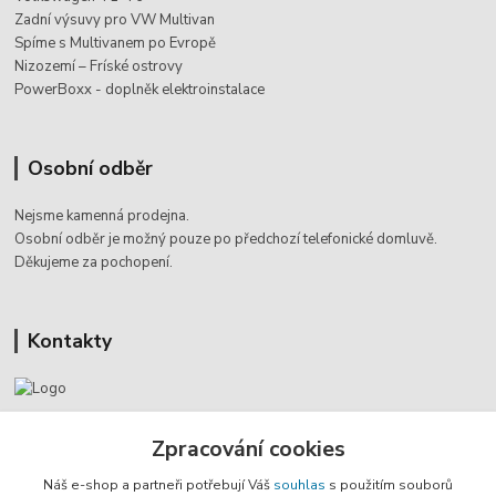
Zadní výsuvy pro VW Multivan
Spíme s Multivanem po Evropě
Nizozemí – Fríské ostrovy
PowerBoxx - doplněk elektroinstalace
Osobní odběr
Nejsme kamenná prodejna.
Osobní odběr je možný pouze po
předchozí telefonické domluvě.
Děkujeme za pochopení.
Kontakty
Jaromír Štáb
Zpracování cookies
+420 602 455 633
(Po-Pá, 8-18 hod.)
Náš e-shop a partneři potřebují Váš
souhlas
s použitím souborů