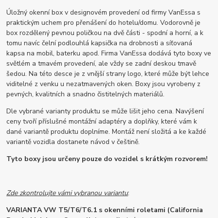
Úložný okenní box v designovém provedení od firmy VanEssa s
praktickým uchem pro přenášení do hotelu/domu. Vodorovně je
box rozdělený pevnou poličkou na dvě části - spodní a horní, a k
tomu navíc čelní podlouhlá kapsička na drobnosti a síťovaná
kapsa na mobil, baterku apod. Firma VanEssa dodává tyto boxy ve
světlém a tmavém provedení, ale vždy se zadní deskou tmavě
šedou. Na této desce je z vnější strany logo, které může být lehce
viditelné z venku u nezatmavených oken. Boxy jsou vyrobeny z
pevných, kvalitních a snadno čistitelných materiálů.
Dle vybrané varianty produktu se může lišit jeho cena. Navýšení
ceny tvoří příslušné montážní adaptéry a doplňky, které vám k
dané variantě produktu doplníme. Montáž není složitá a ke každé
variantě vozidla dostanete návod v češtině.
Tyto boxy jsou určeny pouze do vozidel s krátkým rozvorem!
Zde zkontrolujte vámi vybranou variantu
:
VARIANTA VW T5/T6/T6.1 s okenními roletami (California