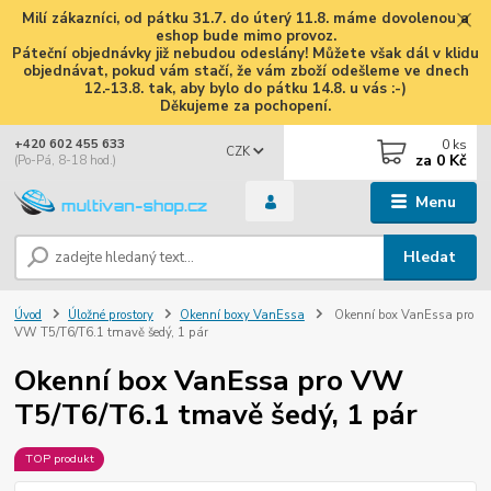
Milí zákazníci, od pátku 31.7. do úterý 11.8. máme dovolenou a
eshop bude mimo provoz.
Páteční objednávky již nebudou odeslány! Můžete však dál v klidu
objednávat, pokud vám stačí, že vám zboží odešleme ve dnech
12.-13.8. tak, aby bylo do pátku 14.8. u vás :-)
Děkujeme za pochopení.
0
ks
+420 602 455 633
CZK
za
0 Kč
(Po-Pá, 8-18 hod.)
Menu
Hledat
Úvod
Úložné prostory
Okenní boxy VanEssa
Okenní box VanEssa pro
VW T5/T6/T6.1 tmavě šedý, 1 pár
Okenní box VanEssa pro VW
T5/T6/T6.1 tmavě šedý, 1 pár
TOP produkt