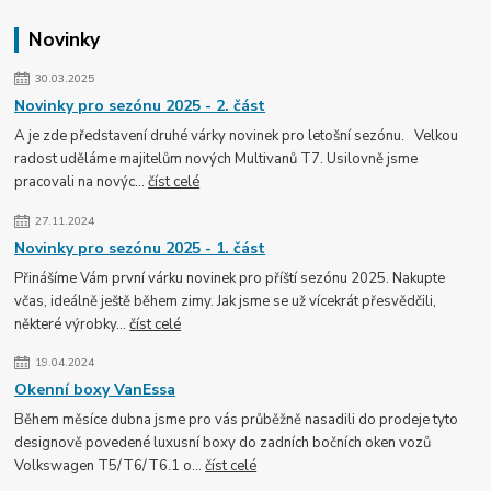
Novinky
30.03.2025
Novinky pro sezónu 2025 - 2. část
A je zde představení druhé várky novinek pro letošní sezónu. Velkou
radost uděláme majitelům nových Multivanů T7. Usilovně jsme
pracovali na novýc...
číst celé
27.11.2024
Novinky pro sezónu 2025 - 1. část
Přinášíme Vám první várku novinek pro příští sezónu 2025. Nakupte
včas, ideálně ještě během zimy. Jak jsme se už vícekrát přesvědčili,
některé výrobky...
číst celé
19.04.2024
Okenní boxy VanEssa
Během měsíce dubna jsme pro vás průběžně nasadili do prodeje tyto
designově povedené luxusní boxy do zadních bočních oken vozů
Volkswagen T5/T6/T6.1 o...
číst celé