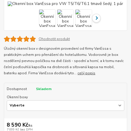
Ohodnotit produkt
Úložný okenní box v designovém provedení od firmy VanEssa s
praktickým uchem pro přenášení do hotelu/domu. Vodorovně je box
rozdělený pevnou poličkou na dvě části - spodní a horní, a k tomu navíc
čelní podlouhlá kapsička na drobnosti a síťovaná kapsa na mobil,
baterku apod. Firma VanEssa dodává tyto...
celý popis
Dostupnost
Skladem
Okenní boxy
8 590 Kč
/
ks
7 099 Kč
bez DPH