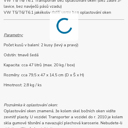
VW T5/T6/T6.1 Transporter bez oplastování oken (bez zadní 3-
lavice, bez navíječů pásů vzadu)
VW T5/T6/T6.1 jakékoliv další verze bez oplastování oken
Parametry:
Počet kusů v balení: 2 kusy (levý a pravý)
Odstín: tmavě šedá
Kapacita: cca 47 litrů (max. 20 kg / box)
Rozměry: cca 79,5 x 47 x 14,5 cm (D x Š x H)
Hmotnost: 2,8 kg / ks
Poznámka k oplastování oken:
Oplastování oken znamená, že kolem skel bočních oken vidíte
zevnitř plasty. U vozidel Transporter a vozidel do r. 2010 je kolem
skla gumové těsnění a navazující plechová karoserie. Nebudete-li