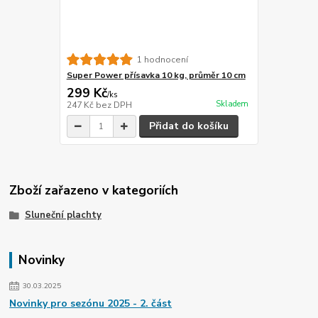
1 hodnocení
Super Power přísavka 10 kg, průměr 10 cm
299 Kč
/
ks
Skladem
247 Kč
bez DPH
Přidat do košíku
Zboží zařazeno v kategoriích
Sluneční plachty
Novinky
30.03.2025
Novinky pro sezónu 2025 - 2. část