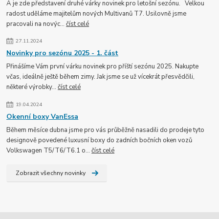
A je zde představení druhé várky novinek pro letošní sezónu. Velkou
radost uděláme majitelům nových Multivanů T7. Usilovně jsme
pracovali na novýc...
číst celé
27.11.2024
Novinky pro sezónu 2025 - 1. část
Přinášíme Vám první várku novinek pro příští sezónu 2025. Nakupte
včas, ideálně ještě během zimy. Jak jsme se už vícekrát přesvědčili,
některé výrobky...
číst celé
19.04.2024
Okenní boxy VanEssa
Během měsíce dubna jsme pro vás průběžně nasadili do prodeje tyto
designově povedené luxusní boxy do zadních bočních oken vozů
Volkswagen T5/T6/T6.1 o...
číst celé
Zobrazit všechny novinky