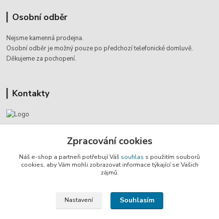
Osobní odběr
Nejsme kamenná prodejna.
Osobní odběr je možný pouze po
předchozí telefonické domluvě.
Děkujeme za pochopení.
Kontakty
Jaromír Štáb
Zpracování cookies
+420 602 455 633
(Po-Pá, 8-18 hod.)
Náš e-shop a partneři potřebují Váš
souhlas
s použitím souborů
cookies, aby Vám mohli zobrazovat informace týkající se Vašich
info@multivan-shop.cz
zájmů.
Souhlasím
Nastavení