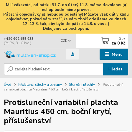
Milí zákazníci, od pátku 31.7. do úterý 11.8. máme dovolenou a
eshop bude mimo provoz.
Páteční objednávky již nebudou odeslány! Můžete však dál v klidu
objednávat, pokud vám stačí, že vám zboží odešleme ve dnech
12.-13.8. tak, aby bylo do pátku 14.8. u vás :-)
Děkujeme za pochopení.
0
ks
+420 602 455 633
CZK
za
0 Kč
(Po-Pá, 8-18 hod.)
Menu
Hledat
Úvod
Předstany, střechy a ochrany
Sluneční plachty
Protisluneční
variabilní plachta Mauritius 460 cm, boční krytí, příslušenství
Protisluneční variabilní plachta
Mauritius 460 cm, boční krytí,
příslušenství