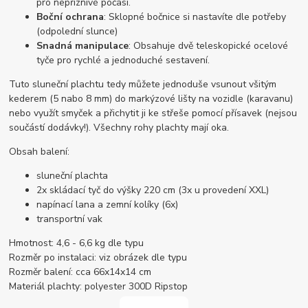
pro nepříznivé počasí.
Boční ochrana
: Sklopné bočnice si nastavíte dle potřeby
(odpolední slunce)
Snadná manipulace
: Obsahuje dvě teleskopické ocelové
tyče pro rychlé a jednoduché sestavení.
Tuto sluneční plachtu tedy můžete jednoduše vsunout všitým
kederem (5 nabo 8 mm) do markýzové lišty na vozidle (karavanu)
nebo využít smyček a přichytit ji ke střeše pomocí přísavek (nejsou
součástí dodávky!). Všechny rohy plachty mají oka.
Obsah balení:
sluneční plachta
2x skládací tyč do výšky 220 cm (3x u provedení XXL)
napínací lana a zemní kolíky (6x)
transportní vak
Hmotnost: 4,6 - 6,6 kg dle typu
Rozměr po instalaci: viz obrázek dle typu
Rozměr balení: cca 66x14x14 cm
Materiál plachty: polyester 300D Ripstop