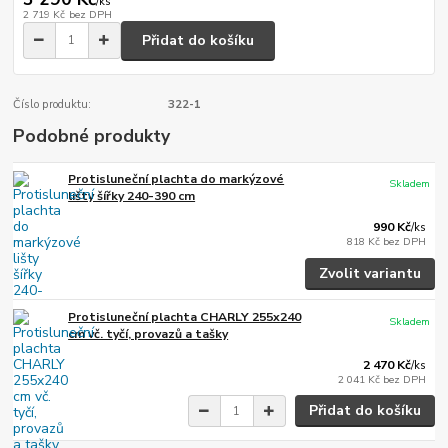
/
ks
2 719 Kč
bez DPH
Přidat do košíku
Číslo produktu:
322-1
Podobné produkty
Protisluneční plachta do markýzové
Skladem
lišty šířky 240-390 cm
990 Kč
/
ks
818 Kč
bez DPH
Zvolit variantu
Protisluneční plachta CHARLY 255x240
Skladem
cm vč. tyčí, provazů a tašky
2 470 Kč
/
ks
2 041 Kč
bez DPH
Přidat do košíku