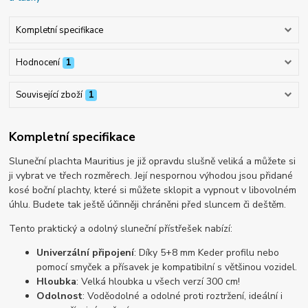
Kompletní specifikace
Hodnocení
1
Související zboží
1
Kompletní specifikace
Sluneční plachta Mauritius je již opravdu slušně veliká a můžete si
ji vybrat ve třech rozměrech. Její nespornou výhodou jsou přidané
kosé boční plachty, které si můžete sklopit a vypnout v libovolném
úhlu. Budete tak ještě účinněji chráněni před sluncem či deštěm.
Tento praktický a odolný sluneční přístřešek nabízí:
Univerzální připojení
: Díky 5+8 mm Keder profilu nebo
pomocí smyček a přísavek je kompatibilní s většinou vozidel.
Hloubka
: Velká hloubka u všech verzí 300 cm!
Odolnost
: Voděodolné a odolné proti roztržení, ideální i