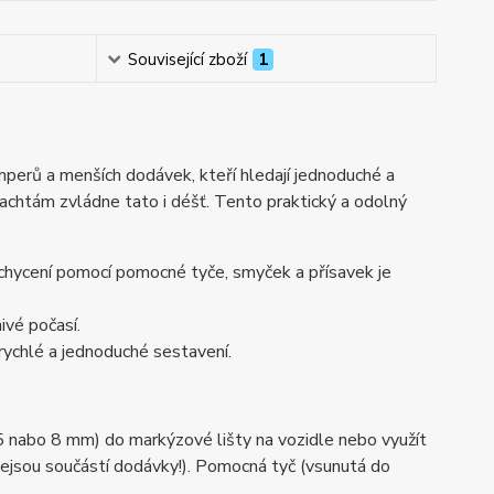
Související zboží
1
amperů a menších dodávek, kteří hledají jednoduché a
lachtám zvládne tato i déšť. Tento praktický a odolný
chycení pomocí pomocné tyče, smyček a přísavek je
ivé počasí.
rychlé a jednoduché sestavení.
 nabo 8 mm) do markýzové lišty na vozidle nebo využít
nejsou součástí dodávky!). Pomocná tyč (vsunutá do