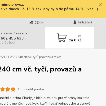
e mimo provoz.
ve dnech 12.-13.8. tak, aby bylo do pátku 14.8. u vás :-)
Přihlášení
CZK
 si rady? Zavolejte.
0
ks
 602 455 633
za
0 Kč
, 8-18 hod.)
CHARLY 255x240 cm vč. tyčí, provazů a tašky
0 cm vč. tyčí, provazů a
Ohodnotit produkt
uneční plachta Charly je ideální volbou pro všechny majitele
mperů a menších dodávek, kteří hledají jednoduché a cenově