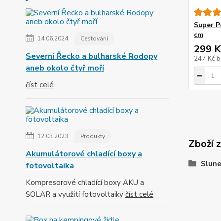
Super P
cm
14.06.2024
Cestování
299 K
Severní Řecko a bulharské Rodopy
247 Kč
b
aneb okolo čtyř moří
číst celé
12.03.2023
Produkty
Zboží 
Akumulátorové chladící boxy a
Slune
fotovoltaika
Kompresorové chladící boxy AKU a
SOLAR a využití fotovoltaiky
číst celé