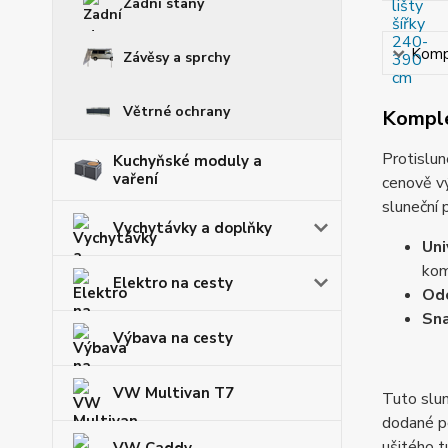
Zadní stany
Kompl
Závěsy a sprchy
Větrné ochrany
Komple
Protislun
Kuchyňské moduly a
vaření
cenově vý
sluneční 
Vychytávky a doplňky
Uni
kom
Elektro na cesty
Od
Sn
Výbava na cesty
VW Multivan T7
Tuto slu
dodané po
ušitého t