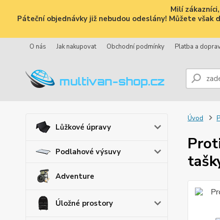
Milí zákazníc
Páteční objednávky již nebudou odeslány! Můžete však dál
O nás
Jak nakupovat
Obchodní podmínky
Platba a dopra
Úvod
P
Lůžkové úpravy
Prot
Podlahové výsuvy
tašk
Adventure
Úložné prostory