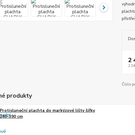
výhodn
placht
přístře
Dos
2 
2 0
Číslo p
é produkty
Protisluneční plachta do markýzové lišty šířky
240-390 cm