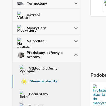
Termoclony
Větrání
Moskytiéry
Na podlahu
Předstany, střechy a
ochrany
Výklopné střechy
Podobn
Sluneční plachty
Boční stany