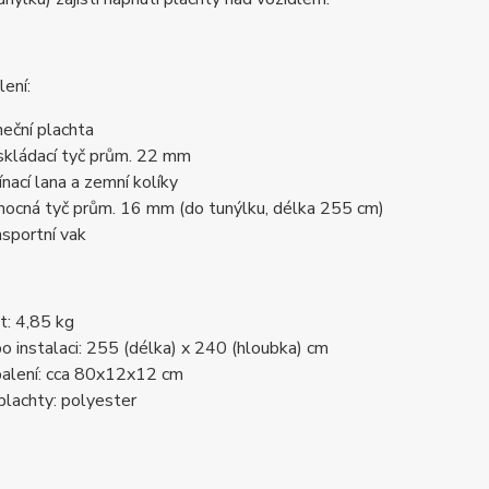
ení:
neční plachta
skládací tyč prům. 22 mm
ínací lana a zemní kolíky
ocná tyč prům. 16 mm (do tunýlku, délka 255 cm)
nsportní vak
: 4,85 kg
 instalaci: 255 (délka) x 240 (hloubka) cm
alení: cca 80x12x12 cm
plachty: polyester