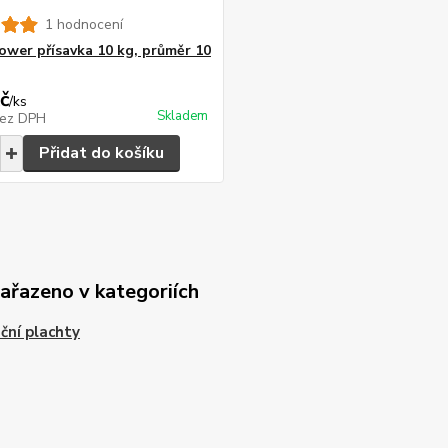
1 hodnocení
ower přísavka 10 kg, průměr 10
č
/
ks
Skladem
ez DPH
Přidat do košíku
zařazeno v kategoriích
ční plachty