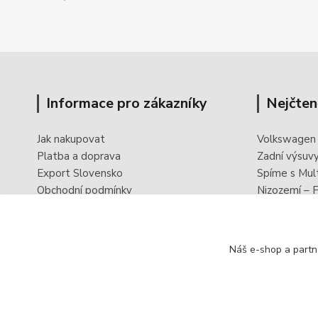
Informace pro zákazníky
Nejčten
Jak nakupovat
Volkswagen
Platba a doprava
Zadní výsuv
Export Slovensko
Spíme s Mul
Obchodní podmínky
Nizozemí – F
Ochrana osobních údajů
PowerBoxx -
Odstoupení od smlouvy
Reklamační formulář
Náš e-shop a partn