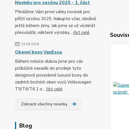
Novinky pro sezónu 2025 - 1. část
Přinášíme Vám první várku novinek pro
příští sezónu 2025. Nakupte včas, ideálně
ještě během zimy. Jak jsme se už vícekrát
přesvědčili, některé výrobky...
číst celé
Souvise
19.04.2024
Okenní boxy VanEssa
Během měsíce dubna jsme pro vás
průběžně nasadili do prodeje tyto
designově povedené luxusní boxy do
zadních bočních oken vozů Volkswagen
T5/T6/T6.1 o...
číst celé
Zobrazit všechny novinky
Blog