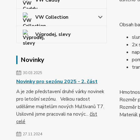
VW Caddy
VW Collection
Obsah bal
Výprodej, slevy
slu
2x 
nap
Novinky
pom
tra
30.03.2025
Novinky pro sezónu 2025 - 2. část
A je zde představení druhé várky novinek
Hmotnost
pro letošní sezónu. Velkou radost
Rozměr po
uděláme majitelům nových Multivanů T7.
Rozměr b
Usilovně jsme pracovali na novýc...
číst
Materiál 
celé
27.11.2024