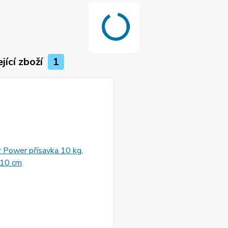
jící zboží
1