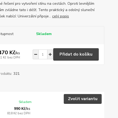
é řešení pro vytvoření stínu na cestách. Oproti levnějším
ám zvládne tato i déšť. Tento praktický a odolný sluneční
šek nabízí: Univerzální připoje...
celý popis
tupnost
Skladem
470 Kč
/
ks
Přidat do košíku
41 Kč
bez DPH
roduktu:
321
Zvolit variantu
Skladem
990 Kč
/
ks
818 Kč
bez DPH