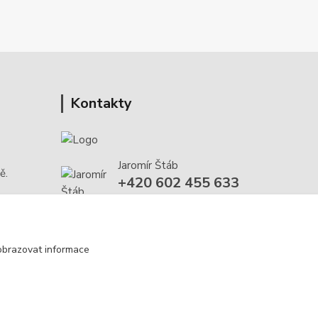
Kontakty
Jaromír Štáb
ě.
+420 602 455 633
(Po-Pá, 8-18 hod.)
info@multivan-shop.cz
obrazovat informace