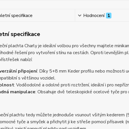
etní specifikace
Hodnocení
1
tní specifikace
eční plachta Charly je ideální volbou pro všechny majitele minik
hodné řešení pro vytvoření stínu na cestách. Oproti levnějším p
přístřešek nabízí:
verzální připojení
: Díky 5+8 mm Keder profilu nebo možnosti u
patibilní s většinou vozidel.
olnost
: Voděodolné a odolné proti roztržení, ideální i pro nepřízn
adná manipulace
: Obsahuje dvě teleskopické ocelové tyče pro 
neční plachtu tedy můžete jednoduše vsunout všitým kederem (5
mocné tyče a smyček a přichytit ji ke střeše pomocí přísavek (
unýlku) zajistí napnutí plachty nad vozidlem.