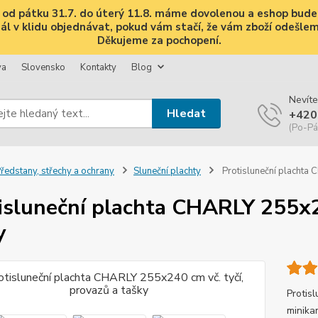
i, od pátku 31.7. do úterý 11.8. máme dovolenou a eshop bud
 v klidu objednávat, pokud vám stačí, že vám zboží odešleme 
Děkujeme za pochopení.
va
Slovensko
Kontakty
Blog
Nevíte
Hledat
+420
(Po-Pá
ředstany, střechy a ochrany
Sluneční plachty
Protisluneční plachta 
isluneční plachta CHARLY 255x24
y
Protisl
minika