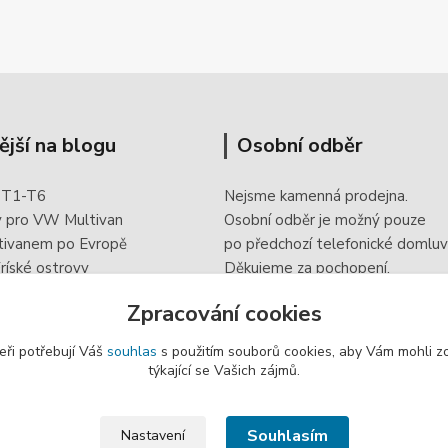
ější na blogu
Osobní odběr
 T1-T6
Nejsme kamenná prodejna.
y pro VW Multivan
Osobní odběr je možný pouze
tivanem po Evropě
po
předchozí telefonické domluv
ríské ostrovy
Děkujeme za pochopení.
 doplněk elektroinstalace
Zpracování cookies
eři potřebují Váš
souhlas
s použitím souborů cookies, aby Vám mohli z
týkající se Vašich zájmů.
Souhlasím
Nastavení