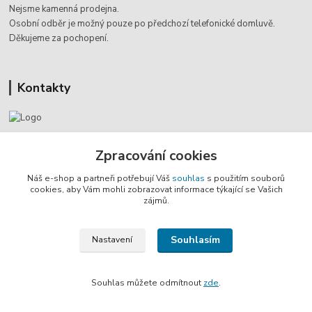
Nejsme kamenná prodejna.
Osobní odběr je možný pouze po
předchozí telefonické domluvě.
Děkujeme za pochopení.
Kontakty
Jaromír Štáb
Zpracování cookies
+420 602 455 633
(Po-Pá, 8-18 hod.)
Náš e-shop a partneři potřebují Váš
souhlas
s použitím souborů
cookies, aby Vám mohli zobrazovat informace týkající se Vašich
info@multivan-shop.cz
zájmů.
Souhlasím
Nastavení
Souhlas můžete odmítnout
zde
.
Vytvořeno na
Eshop-rychle.cz