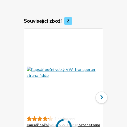
Související zboží
2
Novinka
1 hodnocení
Kapsář boční velký VW Transporter strana
Centrální b