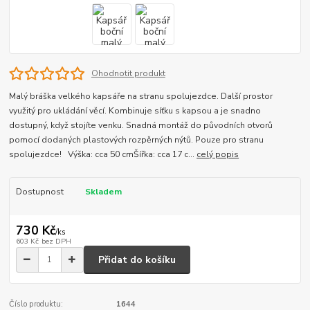
Ohodnotit produkt
Malý bráška velkého kapsáře na stranu spolujezdce. Další prostor
využitý pro ukládání věcí. Kombinuje síťku s kapsou a je snadno
dostupný, když stojíte venku. Snadná montáž do původních otvorů
pomocí dodaných plastových rozpěrných nýtů. Pouze pro stranu
spolujezdce! Výška: cca 50 cmŠířka: cca 17 c...
celý popis
Dostupnost
Skladem
730 Kč
/
ks
603 Kč
bez DPH
Přidat do košíku
Číslo produktu:
1644