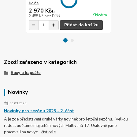
řidiče
konzoli
2 970 Kč
1 540 Kč
/
ks
Skladem
2 455 Kč
bez DPH
1 273 Kč
bez
Přidat do košíku
Zboží zařazeno v kategoriích
Boxy a kapsáře
Novinky
30.03.2025
Novinky pro sezónu 2025 - 2. část
A je zde představení druhé várky novinek pro letošní sezónu. Velkou
radost uděláme majitelům nových Multivanů T7. Usilovně jsme
pracovali na novýc...
číst celé