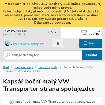
Milí zákazníci, od pátku 31.7. do úterý 11.8. máme dovolenou a
eshop bude mimo provoz.
Páteční objednávky již nebudou odeslány! Můžete však dál v klidu
objednávat, pokud vám stačí, že vám zboží odešleme ve dnech
12.-13.8. tak, aby bylo do pátku 14.8. u vás :-)
Děkujeme za pochopení.
0
ks
+420 602 455 633
CZK
za
0 Kč
(Po-Pá, 8-18 hod.)
Menu
Hledat
Úvod
Úložné prostory
Boxy a kapsáře
Kapsář boční malý VW
Transporter strana spolujezdce
Kapsář boční malý VW
Transporter strana spolujezdce