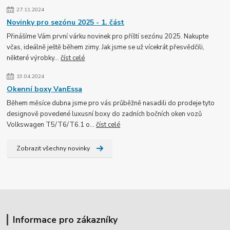
27.11.2024
Novinky pro sezónu 2025 - 1. část
Přinášíme Vám první várku novinek pro příští sezónu 2025. Nakupte
včas, ideálně ještě během zimy. Jak jsme se už vícekrát přesvědčili,
některé výrobky...
číst celé
19.04.2024
Okenní boxy VanEssa
Během měsíce dubna jsme pro vás průběžně nasadili do prodeje tyto
designově povedené luxusní boxy do zadních bočních oken vozů
Volkswagen T5/T6/T6.1 o...
číst celé
Zobrazit všechny novinky
Informace pro zákazníky