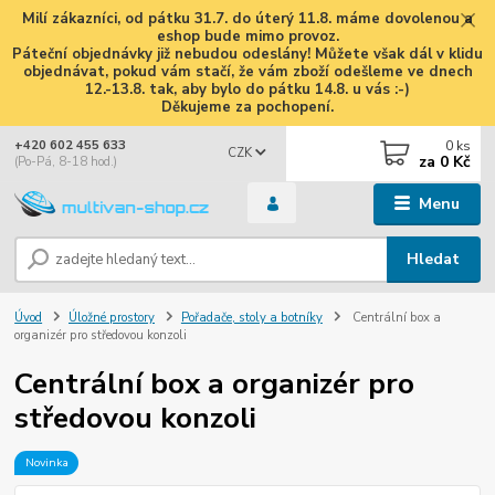
Milí zákazníci, od pátku 31.7. do úterý 11.8. máme dovolenou a
eshop bude mimo provoz.
Páteční objednávky již nebudou odeslány! Můžete však dál v klidu
objednávat, pokud vám stačí, že vám zboží odešleme ve dnech
12.-13.8. tak, aby bylo do pátku 14.8. u vás :-)
Děkujeme za pochopení.
0
ks
+420 602 455 633
CZK
za
0 Kč
(Po-Pá, 8-18 hod.)
Menu
Hledat
Úvod
Úložné prostory
Pořadače, stoly a botníky
Centrální box a
organizér pro středovou konzoli
Centrální box a organizér pro
středovou konzoli
Novinka