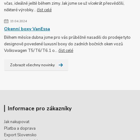
včas, ideálně ještě během zimy. Jak jsme se už vícekrát přesvědčili,
některé výrobky...
číst celé
19.04.2024
Okenní boxy VanEssa
Během měsíce dubna jsme pro vás průběžně nasadili do prodeje tyto
designově povedené luxusní boxy do zadních bočních oken vozů
Volkswagen T5/T6/T6.1 o...
číst celé
Zobrazit všechny novinky
Informace pro zákazníky
Jak nakupovat
Platba a doprava
Export Slovensko