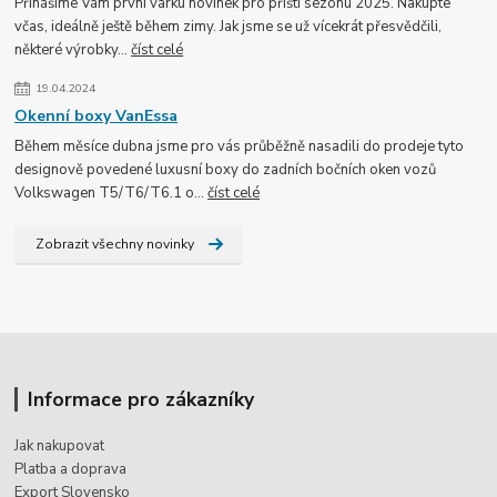
Přinášíme Vám první várku novinek pro příští sezónu 2025. Nakupte
včas, ideálně ještě během zimy. Jak jsme se už vícekrát přesvědčili,
některé výrobky...
číst celé
19.04.2024
Okenní boxy VanEssa
Během měsíce dubna jsme pro vás průběžně nasadili do prodeje tyto
designově povedené luxusní boxy do zadních bočních oken vozů
Volkswagen T5/T6/T6.1 o...
číst celé
Zobrazit všechny novinky
Informace pro zákazníky
Jak nakupovat
Platba a doprava
Export Slovensko