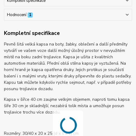
Kompletní specifikace
Hodnocení
1
Kompletní specifikace
Pevně šitá velká kapsa na boty, žabky, oblečení a další předměty
vytváří ve vašem voze další možný úložný prostor v nevyužitém
místě na boku zadní trojlavice. Kapsa je ušita z kvalitních
automotive materiálů. Přední oblá stěna kapsy je vyztužená. Na
horní hraně je kapsa opatřena druky. Jejich protikus je součástí
balení i s malými vruty, kterými druky připevníte do plastu sedačky.
Kapsu tak můžete kdykoliv rychle sejmout, např. v případě potřeby
posunu trojlavice dozadu.
Kapsa v šířce 40 cm zaujme velkým objemem, naproti tomu kapsa
šíře 30 cm je skladnější, nezabírá tolik místa a umožňuje posun
trojlavice trochu více dozadu.
Rozměry: 30/40 x 20 x 25 (d x š x v) cm