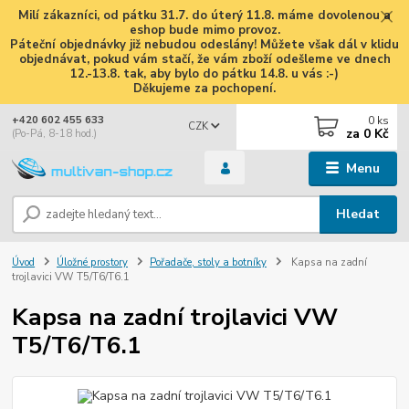
Milí zákazníci, od pátku 31.7. do úterý 11.8. máme dovolenou a
eshop bude mimo provoz.
Páteční objednávky již nebudou odeslány! Můžete však dál v klidu
objednávat, pokud vám stačí, že vám zboží odešleme ve dnech
12.-13.8. tak, aby bylo do pátku 14.8. u vás :-)
Děkujeme za pochopení.
0
ks
+420 602 455 633
CZK
za
0 Kč
(Po-Pá, 8-18 hod.)
Menu
Hledat
Úvod
Úložné prostory
Pořadače, stoly a botníky
Kapsa na zadní
trojlavici VW T5/T6/T6.1
Kapsa na zadní trojlavici VW
T5/T6/T6.1