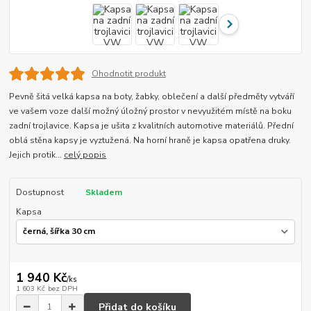
Ohodnotit produkt
Pevně šitá velká kapsa na boty, žabky, oblečení a další předměty vytváří
ve vašem voze další možný úložný prostor v nevyužitém místě na boku
zadní trojlavice. Kapsa je ušita z kvalitních automotive materiálů. Přední
oblá stěna kapsy je vyztužená. Na horní hraně je kapsa opatřena druky.
Jejich protik...
celý popis
Dostupnost
Skladem
Kapsa
1 940 Kč
/
ks
1 603 Kč
bez DPH
Přidat do košíku