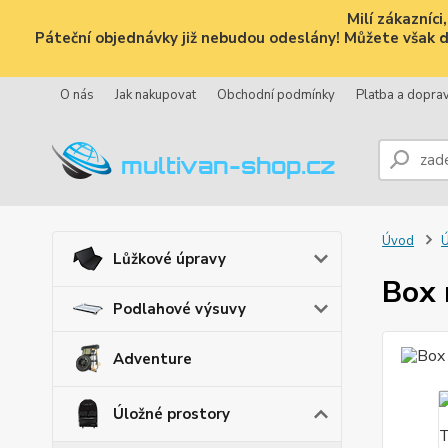
Milí zákazníc
Páteční objednávky již nebudou odeslány! Můžete však dál
O nás
Jak nakupovat
Obchodní podmínky
Platba a dopra
Úvod
Ú
Lůžkové úpravy
Box 
Podlahové výsuvy
Adventure
Úložné prostory