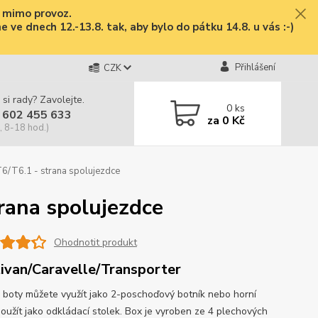
e mimo provoz.
ve dnech 12.-13.8. tak, aby bylo do pátku 14.8. u vás :-)
Přihlášení
CZK
 si rady? Zavolejte.
0
ks
 602 455 633
za
0 Kč
, 8-18 hod.)
/T6.1 - strana spolujezdce
rana spolujezdce
Ohodnotit produkt
ivan/Caravelle/Transporter
 boty můžete využít jako 2-poschoďový botník nebo horní
použít jako odkládací stolek. Box je vyroben ze 4 plechových