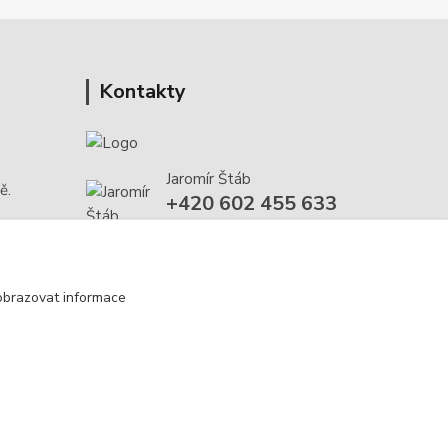
Kontakty
Jaromír Štáb
ě.
+420 602 455 633
(Po-Pá, 8-18 hod.)
info@multivan-shop.cz
obrazovat informace