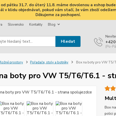
i, od pátku 31.7. do úterý 11.8. máme dovolenou a eshop bud
 v klidu objednávat, pokud vám stačí, že vám zboží odešleme 
Děkujeme za pochopení.
va
Slovensko
Kontakty
Blog
Nevíte
Hledat
+420
(Po-Pá
ložné prostory
Pořadače, stoly a botníky
Box na boty pro VW T5/T6
na boty pro VW T5/T6/T6.1 - st
Mult
Box na
polici 