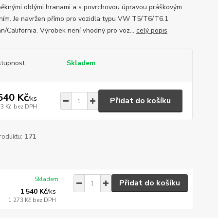
 pěknými oblými hranami a s povrchovou úpravou práškovým
ním. Je navržen přímo pro vozidla typu VW T5/T6/T6.1
an/California. Výrobek není vhodný pro voz...
celý popis
tupnost
Skladem
540 Kč
/
ks
Přidat do košíku
73 Kč
bez DPH
roduktu:
171
Skladem
Přidat do košíku
1 540 Kč
/
ks
1 273 Kč
bez DPH