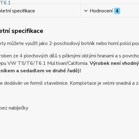
etní specifikace
Hodnocení
4
tní specifikace
ty můžete využít jako 2-poschoďový botník nebo horní polici použ
roben ze 4 plechových dílů s pěknými oblými hranami a s povrch
typu VW T5/T6/T6.1 Multivan/California.
Výrobek není vhodný 
níkem a sedadlem ve druhé řadě)!
e dodáván ve formě stavebnice. Kompletace je velmi snadná a za
 bez nabíječky