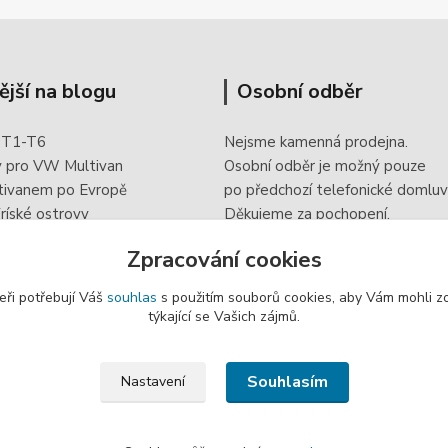
ější na blogu
Osobní odběr
 T1-T6
Nejsme kamenná prodejna.
y pro VW Multivan
Osobní odběr je možný pouze
tivanem po Evropě
po
předchozí telefonické domluv
ríské ostrovy
Děkujeme za pochopení.
 doplněk elektroinstalace
Zpracování cookies
eři potřebují Váš
souhlas
s použitím souborů cookies, aby Vám mohli z
týkající se Vašich zájmů.
Souhlasím
Nastavení