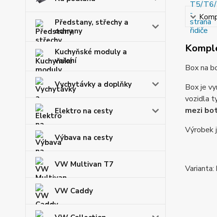
Kompl
Předstany, střechy a
ochrany
Komple
Kuchyňské moduly a
vaření
Box na bo
Vychytávky a doplňky
Box je vy
vozidla 
mezi bot
Elektro na cesty
Výrobek j
Výbava na cesty
VW Multivan T7
Varianta:
VW Caddy