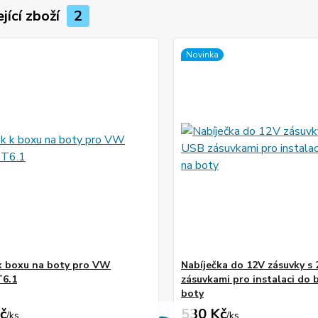
jící zboží
2
Novinka
k boxu na boty pro VW
Nabíječka do 12V zásuvky s
T6.1
zásuvkami pro instalaci do 
boty
č
530 Kč
/
ks
/
ks