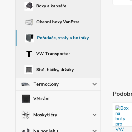
Boxy a kapsáře
Okenní boxy VanEssa
Pořadače, stoly a botníky
VW Transporter
Sítě, háčky, držáky
Termoclony
Podobn
Větrání
Moskytiéry
Na podlahu