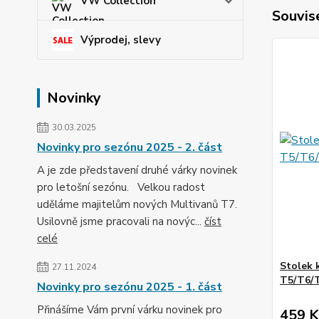
VW Collection
Souvise
Výprodej, slevy
Novinky
30.03.2025
Novinky pro sezónu 2025 - 2. část
A je zde představení druhé várky novinek
pro letošní sezónu. Velkou radost
uděláme majitelům nových Multivanů T7.
Usilovně jsme pracovali na novýc...
číst
celé
Stolek 
27.11.2024
T5/T6/
Novinky pro sezónu 2025 - 1. část
Přinášíme Vám první várku novinek pro
459 K