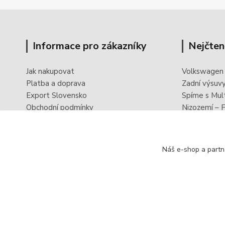
Informace pro zákazníky
Nejčten
Jak nakupovat
Volkswagen
Platba a doprava
Zadní výsuv
Export Slovensko
Spíme s Mul
Obchodní podmínky
Nizozemí – F
Ochrana osobních údajů
PowerBoxx -
Odstoupení od smlouvy
Reklamační formulář
Náš e-shop a partn