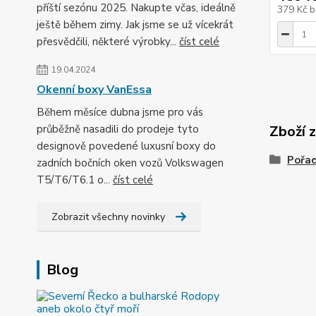
příští sezónu 2025. Nakupte včas, ideálně
379 Kč
b
ještě během zimy. Jak jsme se už vícekrát
přesvědčili, některé výrobky...
číst celé
19.04.2024
Okenní boxy VanEssa
Během měsíce dubna jsme pro vás
průběžně nasadili do prodeje tyto
Zboží 
designově povedené luxusní boxy do
Pořad
zadních bočních oken vozů Volkswagen
T5/T6/T6.1 o...
číst celé
Zobrazit všechny novinky
Blog