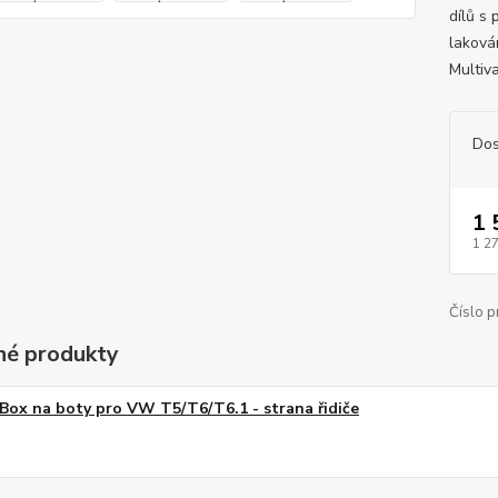
dílů s
laková
Multiv
Dos
1 
1 2
Číslo p
é produkty
Box na boty pro VW T5/T6/T6.1 - strana řidiče