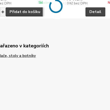
Skladem
N
ez DPH
438 Kč
bez DPH
Přidat do košíku
Detail
zařazeno v kategoriích
ače, stoly a botníky