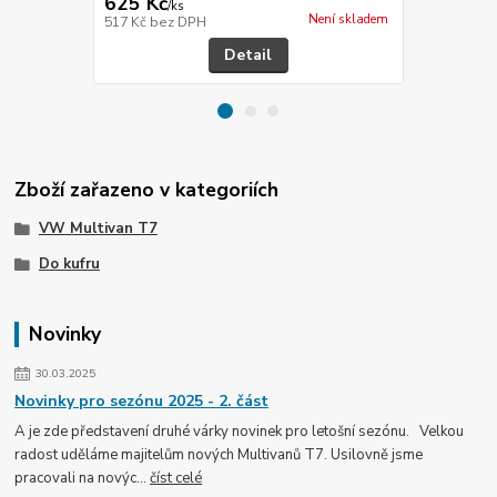
625 Kč
625 Kč
/
ks
/
ks
Není skladem
517 Kč
bez DPH
517 Kč
bez 
Detail
Zboží zařazeno v kategoriích
VW Multivan T7
Do kufru
Novinky
30.03.2025
Novinky pro sezónu 2025 - 2. část
A je zde představení druhé várky novinek pro letošní sezónu. Velkou
radost uděláme majitelům nových Multivanů T7. Usilovně jsme
pracovali na novýc...
číst celé