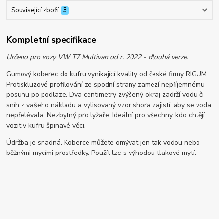
Související zboží
3
Kompletní specifikace
Určeno pro vozy VW T7 Multivan od r. 2022 - dlouhá verze.
Gumový koberec do kufru vynikající kvality od české firmy RIGUM.
Protiskluzové profilování ze spodní strany zamezí nepříjemnému
posunu po podlaze. Dva centimetry zvýšený okraj zadrží vodu či
sníh z vašeho nákladu a vylisovaný vzor shora zajistí, aby se voda
nepřelévala. Nezbytný pro lyžaře. Ideální pro všechny, kdo chtějí
vozit v kufru špinavé věci.
Údržba je snadná. Koberce můžete omývat jen tak vodou nebo
běžnými mycími prostředky. Použít lze s výhodou tlakové mytí.