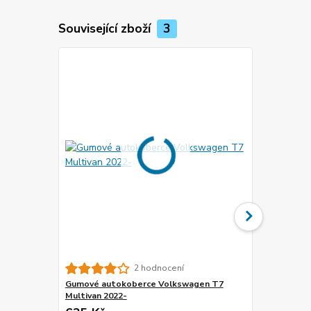
Související zboží
3
2 hodnocení
Gumové autokoberce Volkswagen T7
Gumové aut
Multivan 2022-
Multivan (20