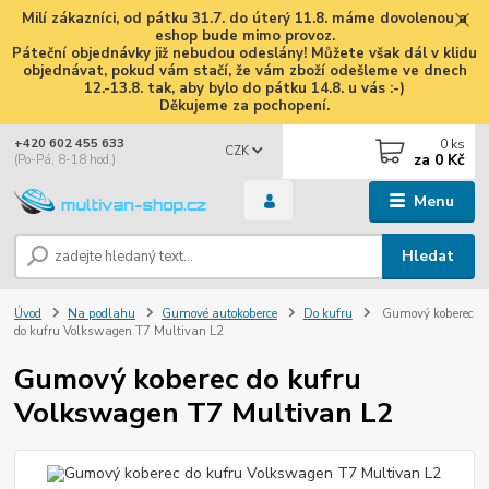
Milí zákazníci, od pátku 31.7. do úterý 11.8. máme dovolenou a
eshop bude mimo provoz.
Páteční objednávky již nebudou odeslány! Můžete však dál v klidu
objednávat, pokud vám stačí, že vám zboží odešleme ve dnech
12.-13.8. tak, aby bylo do pátku 14.8. u vás :-)
Děkujeme za pochopení.
0
ks
+420 602 455 633
CZK
za
0 Kč
(Po-Pá, 8-18 hod.)
Menu
Hledat
Úvod
Na podlahu
Gumové autokoberce
Do kufru
Gumový koberec
do kufru Volkswagen T7 Multivan L2
Gumový koberec do kufru
Volkswagen T7 Multivan L2