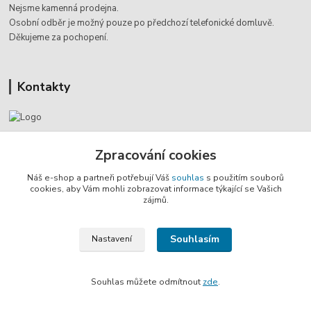
Nejsme kamenná prodejna.
Osobní odběr je možný pouze po
předchozí telefonické domluvě.
Děkujeme za pochopení.
Kontakty
Jaromír Štáb
+420 602 455 633
Zpracování cookies
(Po-Pá, 8-18 hod.)
Náš e-shop a partneři potřebují Váš
souhlas
s použitím souborů
cookies, aby Vám mohli zobrazovat informace týkající se Vašich
info@multivan-shop.cz
zájmů.
Souhlasím
Nastavení
Souhlas můžete odmítnout
zde
.
Vytvořeno na
Eshop-rychle.cz