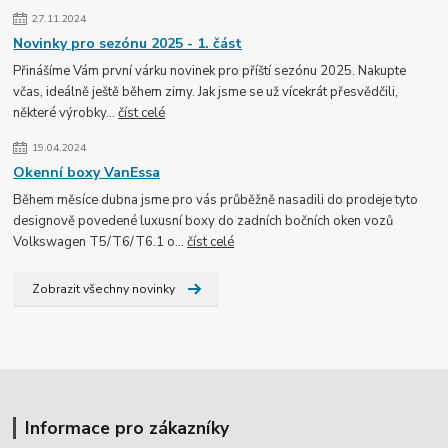
27.11.2024
Novinky pro sezónu 2025 - 1. část
Přinášíme Vám první várku novinek pro příští sezónu 2025. Nakupte
včas, ideálně ještě během zimy. Jak jsme se už vícekrát přesvědčili,
některé výrobky...
číst celé
19.04.2024
Okenní boxy VanEssa
Během měsíce dubna jsme pro vás průběžně nasadili do prodeje tyto
designově povedené luxusní boxy do zadních bočních oken vozů
Volkswagen T5/T6/T6.1 o...
číst celé
Zobrazit všechny novinky
Informace pro zákazníky