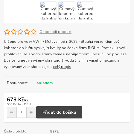
Ohodnotit produkt
Určeno pro vozy VW T7 Multivan od r. 2022 - dlouhá verze. Gumový
koberec do kufru vynikající kvality od české firmy RIGUM. Protiskluzové
profilování ze spodní strany zamezí nepříjemnému posunu po podlaze.
Dva centimetry zvýšený okraj zadrží vodu či sníh z vašeho nákladu a
vylisovaný vzor shora zajis...
celý popis
Dostupnost
Skladem
673 Kč
/
ks
556 Kč
bez DPH
Přidat do košíku
Číslo produktu:
5272