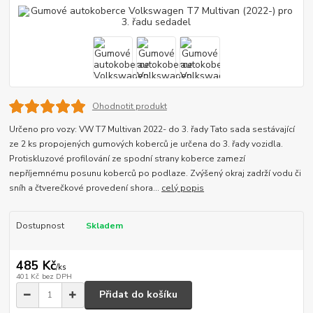
Ohodnotit produkt
Určeno pro vozy: VW T7 Multivan 2022- do 3. řady Tato sada sestávající
ze 2 ks propojených gumových koberců je určena do 3. řady vozidla.
Protiskluzové profilování ze spodní strany koberce zamezí
nepříjemnému posunu koberců po podlaze. Zvýšený okraj zadrží vodu či
sníh a čtverečkové provedení shora...
celý popis
Dostupnost
Skladem
485 Kč
/
ks
401 Kč
bez DPH
Přidat do košíku