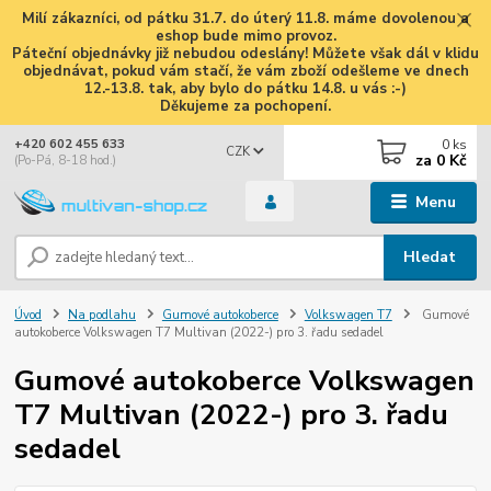
Milí zákazníci, od pátku 31.7. do úterý 11.8. máme dovolenou a
eshop bude mimo provoz.
Páteční objednávky již nebudou odeslány! Můžete však dál v klidu
objednávat, pokud vám stačí, že vám zboží odešleme ve dnech
12.-13.8. tak, aby bylo do pátku 14.8. u vás :-)
Děkujeme za pochopení.
0
ks
+420 602 455 633
CZK
za
0 Kč
(Po-Pá, 8-18 hod.)
Menu
Hledat
Úvod
Na podlahu
Gumové autokoberce
Volkswagen T7
Gumové
autokoberce Volkswagen T7 Multivan (2022-) pro 3. řadu sedadel
Gumové autokoberce Volkswagen
T7 Multivan (2022-) pro 3. řadu
sedadel