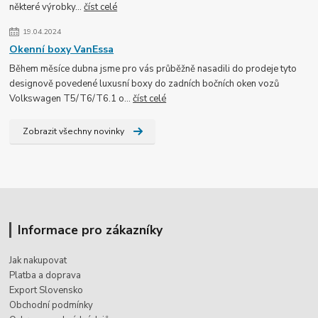
některé výrobky...
číst celé
19.04.2024
Okenní boxy VanEssa
Během měsíce dubna jsme pro vás průběžně nasadili do prodeje tyto
designově povedené luxusní boxy do zadních bočních oken vozů
Volkswagen T5/T6/T6.1 o...
číst celé
Zobrazit všechny novinky
Informace pro zákazníky
Jak nakupovat
Platba a doprava
Export Slovensko
Obchodní podmínky