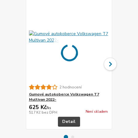
2 hodnocení
Gumové autokoberce Volkswagen T7
Gumové aut
Multivan 2022-
Multivan (20
625 Kč
625 Kč
/
ks
/
ks
Není skladem
517 Kč
bez DPH
517 Kč
bez 
Detail