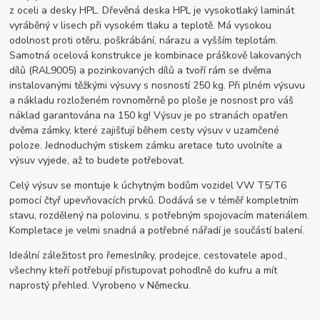
z oceli a desky HPL. Dřevěná deska HPL je vysokotlaký laminát
vyráběný v lisech při vysokém tlaku a teplotě. Má vysokou
odolnost proti otěru, poškrábání, nárazu a vyšším teplotám.
Samotná ocelová konstrukce je kombinace práškově lakovaných
dílů (RAL9005) a pozinkovaných dílů a tvoří rám se dvěma
instalovanými těžkými výsuvy s nosností 250 kg. Při plném výsuvu
a nákladu rozloženém rovnoměrně po ploše je nosnost pro váš
náklad garantována na 150 kg! Výsuv je po stranách opatřen
dvěma zámky, které zajišťují během cesty výsuv v uzamčené
poloze. Jednoduchým stiskem zámku aretace tuto uvolníte a
výsuv vyjede, až to budete potřebovat.
Celý výsuv se montuje k úchytným bodům vozidel VW T5/T6
pomocí čtyř upevňovacích prvků. Dodává se v téměř kompletním
stavu, rozdělený na polovinu, s potřebným spojovacím materiálem.
Kompletace je velmi snadná a potřebné nářadí je součástí balení.
Ideální záležitost pro řemeslníky, prodejce, cestovatele apod.,
všechny kteří potřebují přistupovat pohodlně do kufru a mít
naprostý přehled. Vyrobeno v Německu.