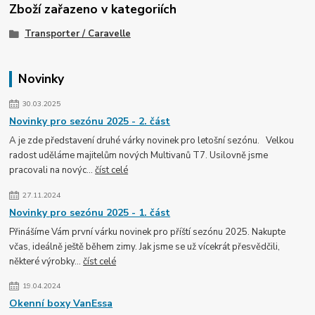
Zboží zařazeno v kategoriích
Transporter / Caravelle
Novinky
30.03.2025
Novinky pro sezónu 2025 - 2. část
A je zde představení druhé várky novinek pro letošní sezónu. Velkou
radost uděláme majitelům nových Multivanů T7. Usilovně jsme
pracovali na novýc...
číst celé
27.11.2024
Novinky pro sezónu 2025 - 1. část
Přinášíme Vám první várku novinek pro příští sezónu 2025. Nakupte
včas, ideálně ještě během zimy. Jak jsme se už vícekrát přesvědčili,
některé výrobky...
číst celé
19.04.2024
Okenní boxy VanEssa