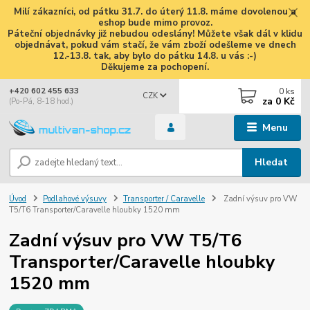
Milí zákazníci, od pátku 31.7. do úterý 11.8. máme dovolenou a
eshop bude mimo provoz.
Páteční objednávky již nebudou odeslány! Můžete však dál v klidu
objednávat, pokud vám stačí, že vám zboží odešleme ve dnech
12.-13.8. tak, aby bylo do pátku 14.8. u vás :-)
Děkujeme za pochopení.
0
ks
+420 602 455 633
CZK
za
0 Kč
(Po-Pá, 8-18 hod.)
Menu
Hledat
Úvod
Podlahové výsuvy
Transporter / Caravelle
Zadní výsuv pro VW
T5/T6 Transporter/Caravelle hloubky 1520 mm
Zadní výsuv pro VW T5/T6
Transporter/Caravelle hloubky
1520 mm