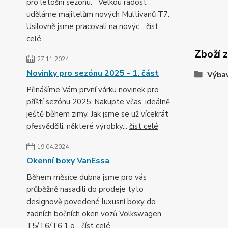
pro letošní sezónu. Velkou radost
uděláme majitelům nových Multivanů T7.
Usilovně jsme pracovali na novýc...
číst
celé
Zboží 
27.11.2024
Novinky pro sezónu 2025 - 1. část
Výbav
Přinášíme Vám první várku novinek pro
příští sezónu 2025. Nakupte včas, ideálně
ještě během zimy. Jak jsme se už vícekrát
přesvědčili, některé výrobky...
číst celé
19.04.2024
Okenní boxy VanEssa
Během měsíce dubna jsme pro vás
průběžně nasadili do prodeje tyto
designově povedené luxusní boxy do
zadních bočních oken vozů Volkswagen
T5/T6/T6.1 o...
číst celé