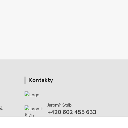
Kontakty
Jaromír Štáb
ě.
+420 602 455 633
(Po-Pá, 8-18 hod.)