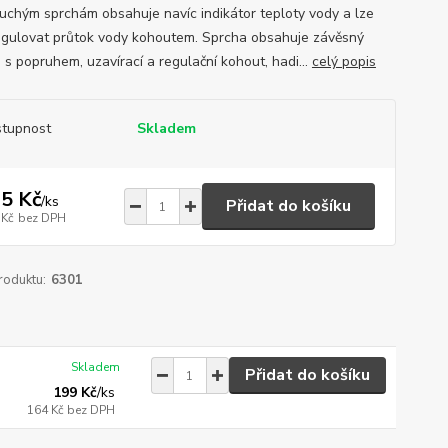
uchým sprchám obsahuje navíc indikátor teploty vody a lze
egulovat průtok vody kohoutem. Sprcha obsahuje závěsný
 s popruhem, uzavírací a regulační kohout, hadi...
celý popis
tupnost
Skladem
5 Kč
/
ks
Přidat do košíku
 Kč
bez DPH
roduktu:
6301
Skladem
Přidat do košíku
199 Kč
/
ks
164 Kč
bez DPH