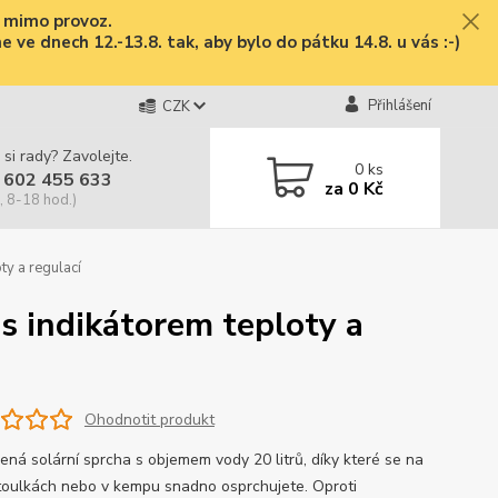
e mimo provoz.
ve dnech 12.-13.8. tak, aby bylo do pátku 14.8. u vás :-)
Přihlášení
CZK
 si rady? Zavolejte.
0
ks
 602 455 633
za
0 Kč
, 8-18 hod.)
ty a regulací
 s indikátorem teploty a
Ohodnotit produkt
ená solární sprcha s objemem vody 20 litrů, díky které se na
toulkách nebo v kempu snadno osprchujete. Oproti