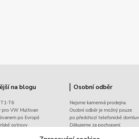
ější na blogu
Osobní odběr
 T1-T6
Nejsme kamenná prodejna.
y pro VW Multivan
Osobní odběr je možný pouze
tivanem po Evropě
po
předchozí telefonické domluv
ríské ostrovy
Děkujeme za pochopení.
 doplněk elektroinstalace