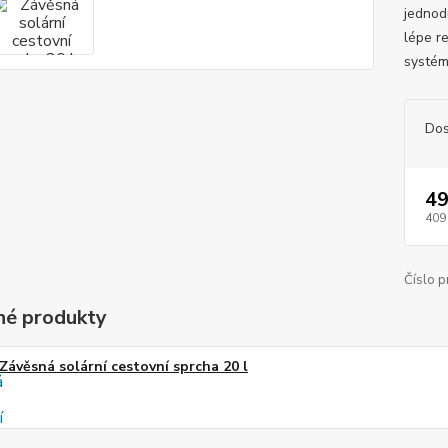
jednod
lépe r
systém
Dos
49
409
Číslo p
é produkty
Závěsná solární cestovní sprcha 20 l