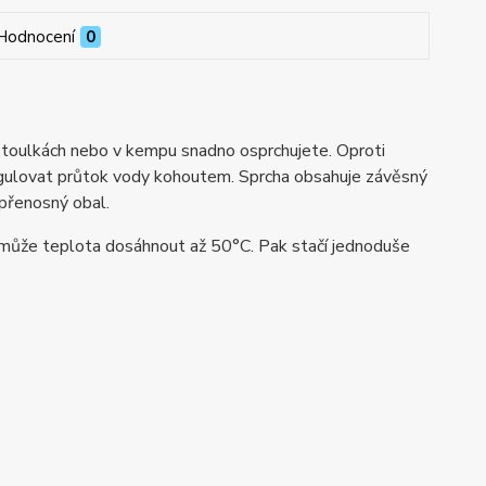
Hodnocení
0
h toulkách nebo v kempu snadno osprchujete. Oproti
egulovat průtok vody kohoutem. Sprcha obsahuje závěsný
 přenosný obal.
, může teplota dosáhnout až 50°C. Pak stačí jednoduše