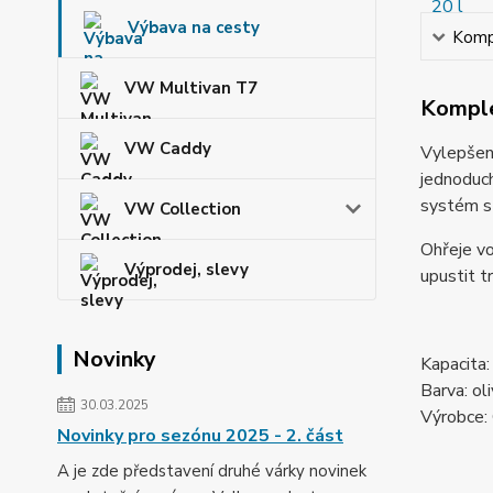
Výbava na cesty
Kompl
VW Multivan T7
Komple
VW Caddy
Vylepšená
jednoduch
systém s 
VW Collection
Ohřeje vo
Výprodej, slevy
upustit t
Novinky
Kapacita:
Barva: ol
30.03.2025
Výrobce:
Novinky pro sezónu 2025 - 2. část
A je zde představení druhé várky novinek