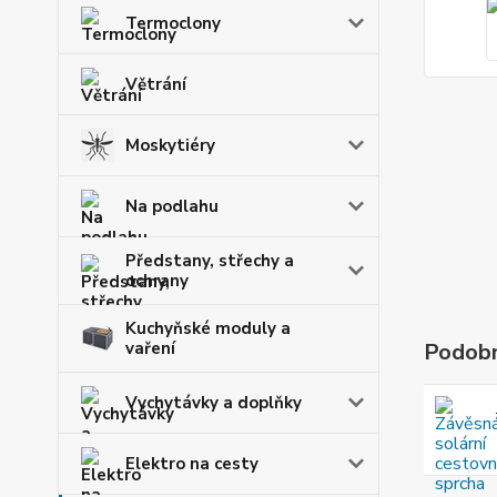
Termoclony
Větrání
Moskytiéry
Na podlahu
Předstany, střechy a
ochrany
Kuchyňské moduly a
vaření
Podobn
Vychytávky a doplňky
Elektro na cesty