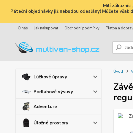
Milí zákazníc
Páteční objednávky již nebudou odeslány! Můžete však dál
O nás
Jak nakupovat
Obchodní podmínky
Platba a dopra
Úvod
V
Lůžkové úpravy
Závě
Podlahové výsuvy
regu
Adventure
Úložné prostory