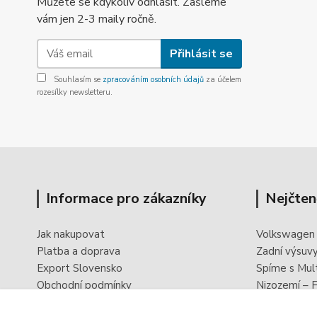
Můžete se kdykoliv odhlásit. Zašleme
vám jen 2-3 maily ročně.
Přihlásit se
Souhlasím se
zpracováním osobních údajů
za účelem
rozesílky newsletteru.
Informace pro zákazníky
Nejčten
Jak nakupovat
Volkswagen
Platba a doprava
Zadní výsuv
Export Slovensko
Spíme s Mul
Obchodní podmínky
Nizozemí – F
Ochrana osobních údajů
PowerBoxx -