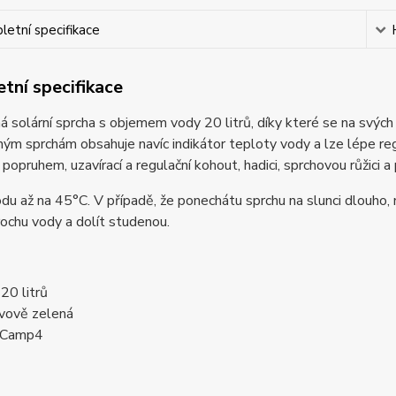
etní specifikace
tní specifikace
 solární sprcha s objemem vody 20 litrů, díky které se na svýc
ým sprchám obsahuje navíc indikátor teploty vody a lze lépe r
popruhem, uzavírací a regulační kohout, hadici, sprchovou růžici a
du až na 45°C. V případě, že ponechátu sprchu na slunci dlouho
rochu vody a dolít studenou.
 20 litrů
ivově zelená
 Camp4