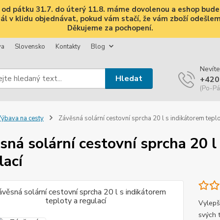
i, od pátku 31.7. do úterý 11.8. máme dovolenou a eshop bud
 v klidu objednávat, pokud vám stačí, že vám zboží odešleme 
Děkujeme za pochopení.
va
Slovensko
Kontakty
Blog
Nevíte
Hledat
+420
(Po-Pá
ýbava na cesty
Závěsná solární cestovní sprcha 20 l s indikátorem teplo
sná solární cestovní sprcha 20 l
lací
Vylepš
svých 