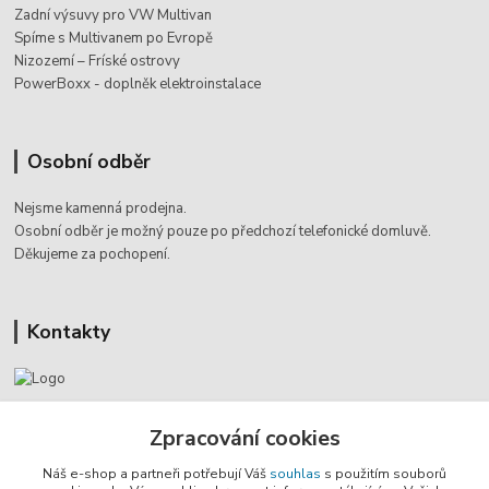
Zadní výsuvy pro VW Multivan
Spíme s Multivanem po Evropě
Nizozemí – Fríské ostrovy
PowerBoxx - doplněk elektroinstalace
Osobní odběr
Nejsme kamenná prodejna.
Osobní odběr je možný pouze po
předchozí telefonické domluvě.
Děkujeme za pochopení.
Kontakty
Jaromír Štáb
Zpracování cookies
+420 602 455 633
(Po-Pá, 8-18 hod.)
Náš e-shop a partneři potřebují Váš
souhlas
s použitím souborů