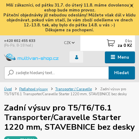
Milí zákazníci, od pátku 31.7. do úterý 11.8. máme dovolenou a
eshop bude mimo provoz.
Páteční objednávky již nebudou odeslány! Můžete však dál v klidu
objednávat, pokud vám stačí, že vám zboží odešleme ve dnech
12.-13.8. tak, aby bylo do pátku 14.8. u vás :-)
Děkujeme za pochopení.
0
ks
+420 602 455 633
CZK
za
0 Kč
(Po-Pá, 8-18 hod.)
Menu
Hledat
Úvod
Podlahové výsuvy
Transporter / Caravelle
Zadní výsuv pro
T5/T6/T6.1 Transporter/Caravelle Starter 1220 mm, STAVEBNICE bez desky
Zadní výsuv pro T5/T6/T6.1
Transporter/Caravelle Starter
1220 mm, STAVEBNICE bez desky