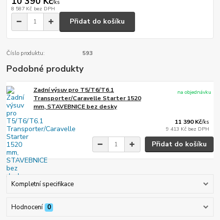
10 390 Kč
/
ks
8 587 Kč
bez DPH
Přidat do košíku
Číslo produktu:
593
Podobné produkty
Zadní výsuv pro T5/T6/T6.1
na objednávku
Transporter/Caravelle Starter 1520
mm, STAVEBNICE bez desky
11 390 Kč
/
ks
9 413 Kč
bez DPH
Přidat do košíku
Kompletní specifikace
Hodnocení
0