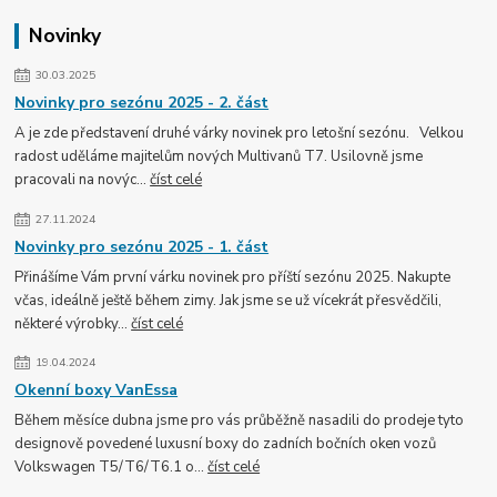
Novinky
30.03.2025
Novinky pro sezónu 2025 - 2. část
A je zde představení druhé várky novinek pro letošní sezónu. Velkou
radost uděláme majitelům nových Multivanů T7. Usilovně jsme
pracovali na novýc...
číst celé
27.11.2024
Novinky pro sezónu 2025 - 1. část
Přinášíme Vám první várku novinek pro příští sezónu 2025. Nakupte
včas, ideálně ještě během zimy. Jak jsme se už vícekrát přesvědčili,
některé výrobky...
číst celé
19.04.2024
Okenní boxy VanEssa
Během měsíce dubna jsme pro vás průběžně nasadili do prodeje tyto
designově povedené luxusní boxy do zadních bočních oken vozů
Volkswagen T5/T6/T6.1 o...
číst celé