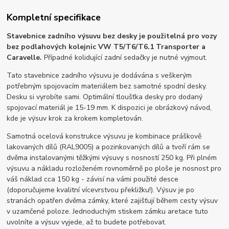
Kompletní specifikace
Stavebnice zadního výsuvu bez desky je použitelná pro vozy
bez podlahových kolejnic VW T5/T6/T6.1 Transporter a
Caravelle.
Případné kolidující zadní sedačky je nutné vyjmout.
Tato stavebnice zadního výsuvu je dodávána s veškerým
potřebným spojovacím materiálem bez samotné spodní desky.
Desku si vyrobíte sami. Optimální tloušťka desky pro dodaný
spojovací materiál je 15-19 mm. K dispozici je obrázkový návod,
kde je výsuv krok za krokem kompletován.
Samotná ocelová konstrukce výsuvu je kombinace práškově
lakovaných dílů (RAL9005) a pozinkovaných dílů a tvoří rám se
dvěma instalovanými těžkými výsuvy s nosností 250 kg. Při plném
výsuvu a nákladu rozloženém rovnoměrně po ploše je nosnost pro
váš náklad cca 150 kg - závisí na vámi použité desce
(doporučujeme kvalitní vícevrstvou překližku!). Výsuv je po
stranách opatřen dvěma zámky, které zajišťují během cesty výsuv
v uzamčené poloze. Jednoduchým stiskem zámku aretace tuto
uvolníte a výsuv vyjede, až to budete potřebovat.