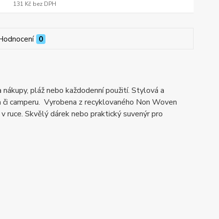
131 Kč
bez DPH
Hodnocení
0
 nákupy, pláž nebo každodenní použití. Stylová a
auta či camperu. Vyrobena z recyklovaného Non Woven
 v ruce. Skvělý dárek nebo praktický suvenýr pro