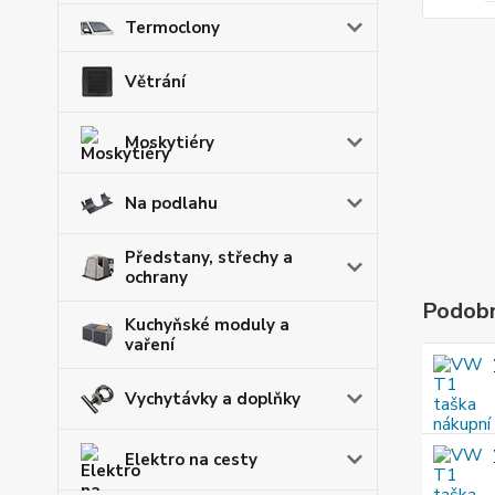
Termoclony
Větrání
Moskytiéry
Na podlahu
Předstany, střechy a
ochrany
Podobn
Kuchyňské moduly a
vaření
Vychytávky a doplňky
Elektro na cesty