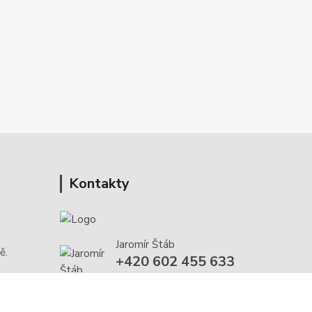
Kontakty
Jaromír Štáb
ě.
+420 602 455 633
(Po-Pá, 8-18 hod.)
info@multivan-shop.cz