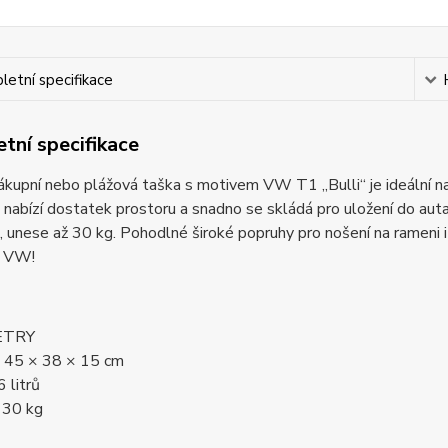
etní specifikace
tní specifikace
kupní nebo plážová taška s motivem VW T1 „Bulli“ je ideální na
, nabízí dostatek prostoru a snadno se skládá pro uložení do 
, unese až 30 kg. Pohodlné široké popruhy pro nošení na rameni i
y VW!
ETRY
 45 × 38 × 15 cm
 litrů
 30 kg