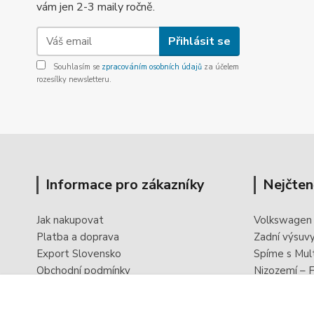
vám jen 2-3 maily ročně.
Přihlásit se
Souhlasím se
zpracováním osobních údajů
za účelem
rozesílky newsletteru.
Informace pro zákazníky
Nejčten
Jak nakupovat
Volkswagen
Platba a doprava
Zadní výsuv
Export Slovensko
Spíme s Mul
Obchodní podmínky
Nizozemí – F
Ochrana osobních údajů
PowerBoxx -
Odstoupení od smlouvy