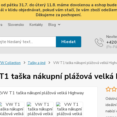
i, od pátku 31.7. do úterý 11.8. máme dovolenou a eshop bud
 v klidu objednávat, pokud vám stačí, že vám zboží odešleme 
Děkujeme za pochopení.
va
Slovensko
Kontakty
Blog
Nevíte
Hledat
+420
(Po-Pá
W Collection
Tašky a jiné
VW T1 taška nákupní plážová velká Hig
1 taška nákupní plážová velká
Odolná
ideální
nabízí