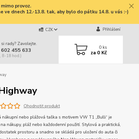
e mimo provoz.
ve dnech 12.-13.8. tak, aby bylo do pátku 14.8. u vás :-)
Přihlášení
CZK
 si rady? Zavolejte.
0
ks
 602 455 633
za
0 Kč
, 8-18 hod.)
hway
 Highway
Ohodnotit produkt
 nákupní nebo plážová taška s motivem VW T1 „Bulli“ je
 na nákupy, pláž nebo každodenní použití. Stylová a praktická,
 dostatek prostoru a snadno se skládá pro uložení do auta či