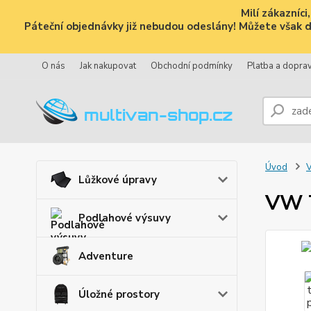
Milí zákazníc
Páteční objednávky již nebudou odeslány! Můžete však dál
O nás
Jak nakupovat
Obchodní podmínky
Platba a dopra
Úvod
V
Lůžkové úpravy
VW T
Podlahové výsuvy
Adventure
Úložné prostory