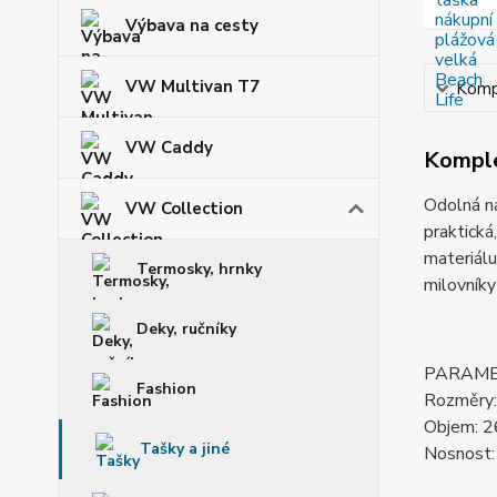
Výbava na cesty
VW Multivan T7
Kompl
VW Caddy
Komple
Odolná ná
VW Collection
praktická
materiálu
Termosky, hrnky
milovník
Deky, ručníky
PARAM
Fashion
Rozměry:
Objem: 26
Tašky a jiné
Nosnost: