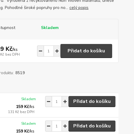
u. Vyrobena z recyklovaného Non Woven materiálu, unese
kg. Pohodlné široké popruhy pro no...
celý popis
tupnost
Skladem
9 Kč
/
ks
Přidat do košíku
 Kč
bez DPH
roduktu:
8519
Skladem
Přidat do košíku
159 Kč
/
ks
131 Kč
bez DPH
Skladem
Přidat do košíku
159 Kč
/
ks