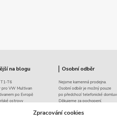
ější na blogu
Osobní odběr
 T1-T6
Nejsme kamenná prodejna.
y pro VW Multivan
Osobní odběr je možný pouze
tivanem po Evropě
po
předchozí telefonické domluv
ríské ostrovy
Děkujeme za pochopení.
 doplněk elektroinstalace
Zpracování cookies