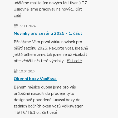
uděláme majitelům nových Multivanů T7.
Usilovně jsme pracovali na novýc...
číst
celé
27.11.2024
Novinky pro sezónu 2025 - 1. část
Přinášíme Vám první várku novinek pro
příští sezónu 2025. Nakupte včas, ideálně
ještě během zimy. Jak jsme se už vícekrát
přesvědčili, některé výrobky...
číst celé
19.04.2024
Okenní boxy VanEssa
Během měsíce dubna jsme pro vás
průběžně nasadili do prodeje tyto
designově povedené luxusní boxy do
zadních bočních oken vozů Volkswagen
T5/T6/T6.1 o...
číst celé