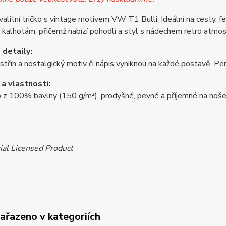
alitní tričko s vintage motivem VW T1 Bulli. Ideální na cesty, f
kalhotám, přičemž nabízí pohodlí a styl s nádechem retro atmos
 detaily:
střih a nostalgický motiv či nápis vyniknou na každé postavě. P
 a vlastnosti:
z 100% bavlny (150 g/m²), prodyšné, pevné a příjemné na nošení
ial Licensed Product
zařazeno v kategoriích