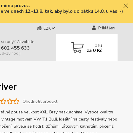
e mimo provoz.
ve dnech 12.-13.8. tak, aby bylo do pátku 14.8. u vás :-)
Přihlášení
CZK
 si rady? Zavolejte.
0
ks
 602 455 633
za
0 Kč
, 8-18 hod.)
river
Ohodnotit produkt
álně pouze velikost XXL. Brzy naskladníme. Vysoce kvalitní
s vintage motivem VW T1 Bulli. Ideální na cesty, festivaly nebo
nošení. Skvěle se hodí k džínům i látkovým kalhotám, přičemž