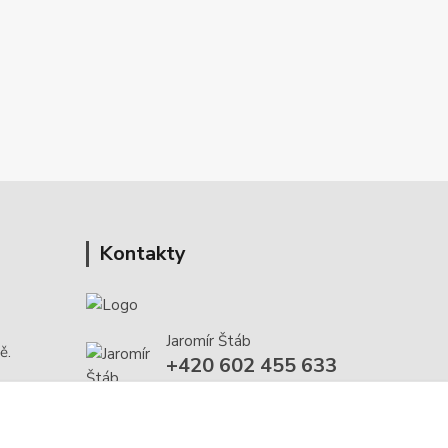
Kontakty
Jaromír Štáb
ě.
+420 602 455 633
(Po-Pá, 8-18 hod.)
info@multivan-shop.cz