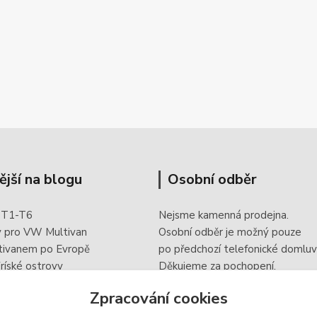
ější na blogu
Osobní odběr
 T1-T6
Nejsme kamenná prodejna.
y pro VW Multivan
Osobní odběr je možný pouze
tivanem po Evropě
po
předchozí telefonické domluv
ríské ostrovy
Děkujeme za pochopení.
 doplněk elektroinstalace
Zpracování cookies