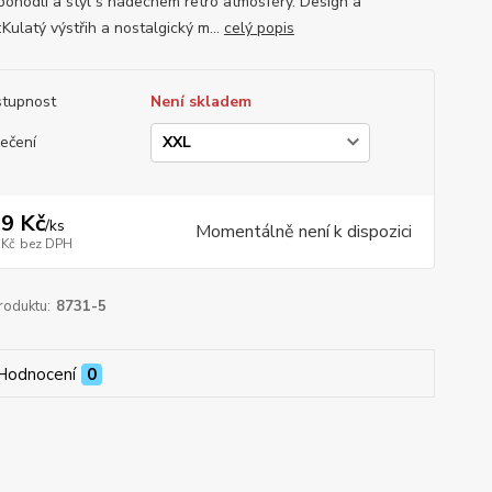
 pohodlí a styl s nádechem retro atmosféry. Design a
:Kulatý výstřih a nostalgický m...
celý popis
tupnost
Není skladem
ečení
9 Kč
/
ks
Momentálně není k dispozici
 Kč
bez DPH
roduktu:
8731-5
Hodnocení
0