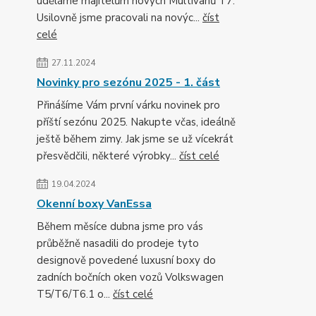
uděláme majitelům nových Multivanů T7.
Usilovně jsme pracovali na novýc...
číst
celé
27.11.2024
Novinky pro sezónu 2025 - 1. část
Přinášíme Vám první várku novinek pro
příští sezónu 2025. Nakupte včas, ideálně
ještě během zimy. Jak jsme se už vícekrát
přesvědčili, některé výrobky...
číst celé
19.04.2024
Okenní boxy VanEssa
Během měsíce dubna jsme pro vás
průběžně nasadili do prodeje tyto
designově povedené luxusní boxy do
zadních bočních oken vozů Volkswagen
T5/T6/T6.1 o...
číst celé