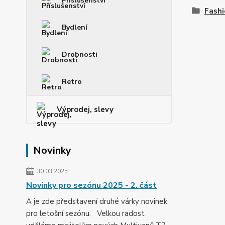
Příslušenství
Fashi
Bydlení
Drobnosti
Retro
Výprodej, slevy
Novinky
30.03.2025
Novinky pro sezónu 2025 - 2. část
A je zde představení druhé várky novinek
pro letošní sezónu. Velkou radost