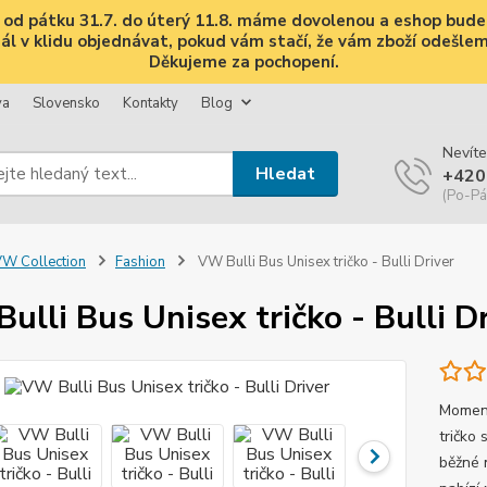
i, od pátku 31.7. do úterý 11.8. máme dovolenou a eshop bud
 v klidu objednávat, pokud vám stačí, že vám zboží odešleme 
Děkujeme za pochopení.
va
Slovensko
Kontakty
Blog
Nevíte
Hledat
+420
(Po-Pá
W Collection
Fashion
VW Bulli Bus Unisex tričko - Bulli Driver
ulli Bus Unisex tričko - Bulli D
Moment
tričko 
běžné 