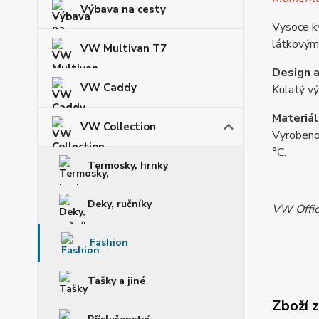
Výbava na cesty
Vysoce kv
látkovým 
VW Multivan T7
Design a
VW Caddy
Kulatý vý
Materiál
VW Collection
Vyrobeno 
°C.
Termosky, hrnky
Deky, ručníky
VW Offic
Fashion
Tašky a jiné
Zboží 