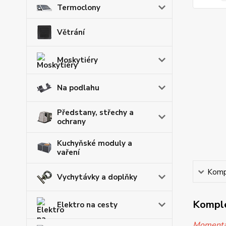
Termoclony
Větrání
Moskytiéry
Na podlahu
Předstany, střechy a
ochrany
Kuchyňské moduly a
vaření
Kompl
Vychytávky a doplňky
Komple
Elektro na cesty
Momentál