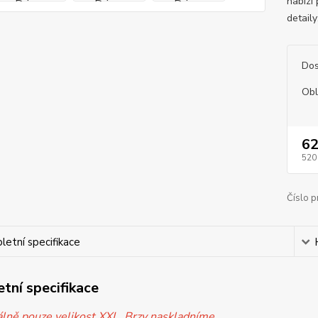
nabízí
detaily
Dos
Obl
62
520
Číslo p
etní specifikace
tní specifikace
ně pouze velikost XXL. Brzy naskladníme.