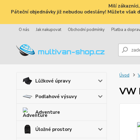
Milí zákazníc
Páteční objednávky již nebudou odeslány! Můžete však dál
O nás
Jak nakupovat
Obchodní podmínky
Platba a dopra
Úvod
V
Lůžkové úpravy
VW B
Podlahové výsuvy
Adventure
Úložné prostory