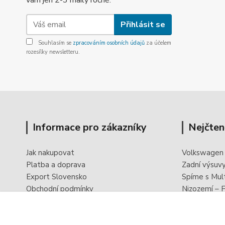
vám jen 2-3 maily ročně.
Přihlásit se
Souhlasím se
zpracováním osobních údajů
za účelem
rozesílky newsletteru.
Informace pro zákazníky
Nejčten
Jak nakupovat
Volkswagen
Platba a doprava
Zadní výsuv
Export Slovensko
Spíme s Mul
Obchodní podmínky
Nizozemí – F
Ochrana osobních údajů
PowerBoxx -
Odstoupení od smlouvy