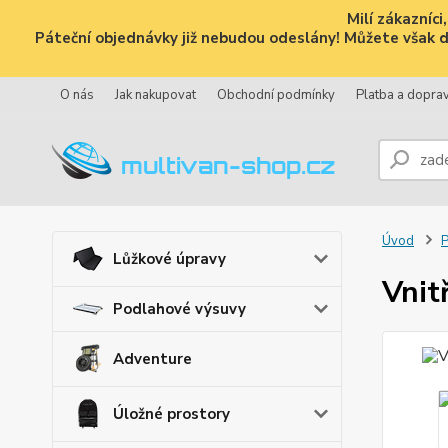
Milí zákazníc
Páteční objednávky již nebudou odeslány! Můžete však dál
O nás
Jak nakupovat
Obchodní podmínky
Platba a dopra
Úvod
P
Lůžkové úpravy
Vnit
Podlahové výsuvy
Adventure
Úložné prostory