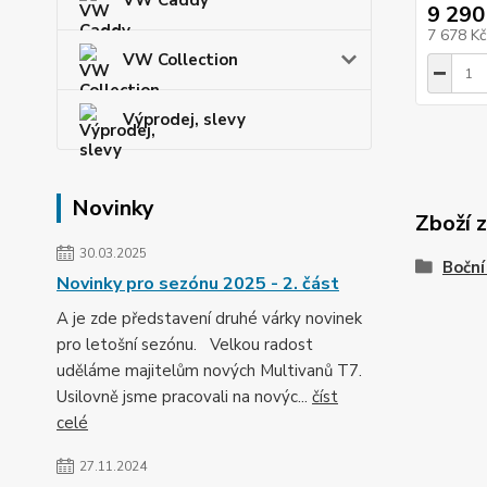
VW Caddy
9 290
7 678 K
VW Collection
Výprodej, slevy
Novinky
Zboží 
30.03.2025
Boční
Novinky pro sezónu 2025 - 2. část
A je zde představení druhé várky novinek
pro letošní sezónu. Velkou radost
uděláme majitelům nových Multivanů T7.
Usilovně jsme pracovali na novýc...
číst
celé
27.11.2024