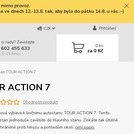
e mimo provoz.
ve dnech 12.-13.8. tak, aby bylo do pátku 14.8. u vás :-)
Přihlášení
CZK
 si rady? Zavolejte.
0
ks
 602 455 633
za
0 Kč
, 8-18 hod.)
ostan TOUR ACTION 7
OUR ACTION 7
Ohodnotit produkt
ová výbava k bočnímu autostanu TOUR ACTION 7. Tento
í stan jednoduše zavěsíte do hlavního stanu. Získáte tak útulné
chráněné proti hmyzu a pohledům okolí.
celý popis