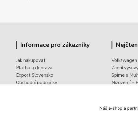
Informace pro zákazníky
Nejčten
Jak nakupovat
Volkswagen
Platba a doprava
Zadní výsuv
Export Slovensko
Spíme s Mul
Obchodní podmínky
Nizozemí – F
Ochrana osobních údajů
PowerBoxx -
Odstoupení od smlouvy
Reklamační formulář
Náš e-shop a partn