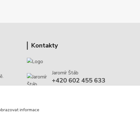
Kontakty
Jaromír Štáb
ě.
+420 602 455 633
(Po-Pá, 8-18 hod.)
info@multivan-shop.cz
obrazovat informace