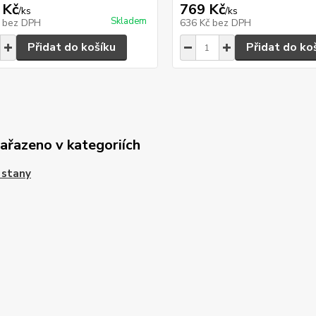
 Kč
769 Kč
/
ks
/
ks
Skladem
č
bez DPH
636 Kč
bez DPH
Přidat do košíku
Přidat do ko
zařazeno v kategoriích
 stany