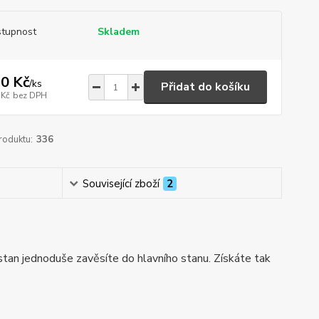
tupnost
Skladem
0 Kč
/
ks
Přidat do košíku
 Kč
bez DPH
roduktu:
336
Související zboží
2
an jednoduše zavěsíte do hlavního stanu. Získáte tak