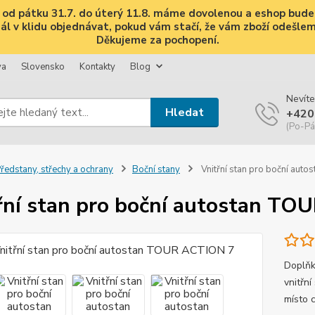
i, od pátku 31.7. do úterý 11.8. máme dovolenou a eshop bud
 v klidu objednávat, pokud vám stačí, že vám zboží odešleme 
Děkujeme za pochopení.
va
Slovensko
Kontakty
Blog
Nevíte
Hledat
+420
(Po-Pá
ředstany, střechy a ochrany
Boční stany
Vnitřní stan pro boční aut
řní stan pro boční autostan T
Doplňk
vnitřn
místo 