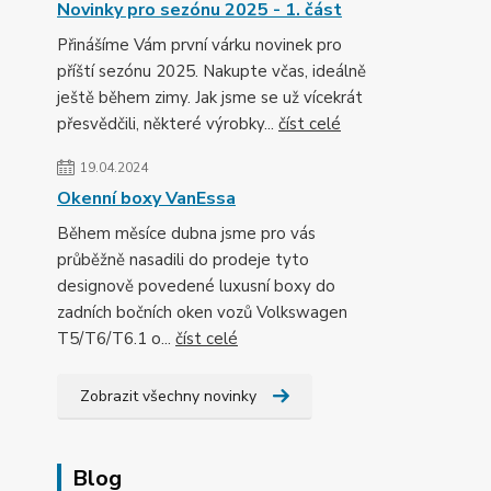
Novinky pro sezónu 2025 - 1. část
Přinášíme Vám první várku novinek pro
příští sezónu 2025. Nakupte včas, ideálně
ještě během zimy. Jak jsme se už vícekrát
přesvědčili, některé výrobky...
číst celé
19.04.2024
Okenní boxy VanEssa
Během měsíce dubna jsme pro vás
průběžně nasadili do prodeje tyto
designově povedené luxusní boxy do
zadních bočních oken vozů Volkswagen
T5/T6/T6.1 o...
číst celé
Zobrazit všechny novinky
Blog