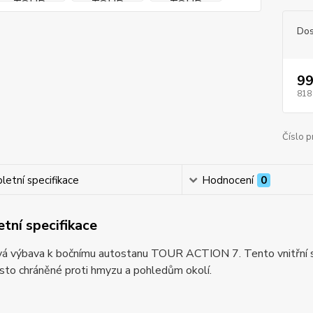
Dos
99
818
Číslo p
etní specifikace
Hodnocení
0
tní specifikace
á výbava k bočnímu autostanu TOUR ACTION 7. Tento vnitřní st
sto chráněné proti hmyzu a pohledům okolí.