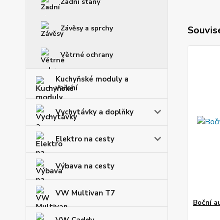
Zadní stany
Závěsy a sprchy
Souvise
Větrné ochrany
Kuchyňské moduly a
vaření
Vychytávky a doplňky
Elektro na cesty
Výbava na cesty
VW Multivan T7
Boční 