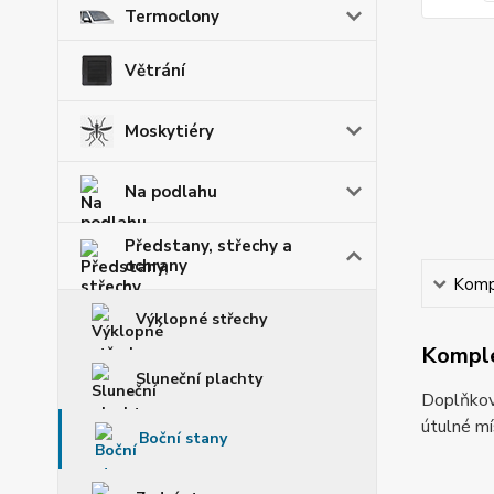
Termoclony
Větrání
Moskytiéry
Na podlahu
Předstany, střechy a
ochrany
Kompl
Výklopné střechy
Komple
Sluneční plachty
Doplňkov
útulné mí
Boční stany