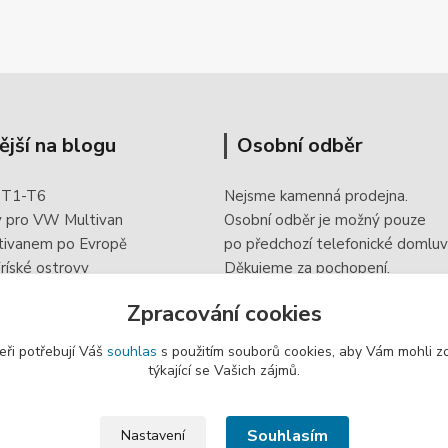
ější na blogu
Osobní odběr
 T1-T6
Nejsme kamenná prodejna.
y pro VW Multivan
Osobní odběr je možný pouze
tivanem po Evropě
po
předchozí telefonické domluv
ríské ostrovy
Děkujeme za pochopení.
 doplněk elektroinstalace
Zpracování cookies
eři potřebují Váš
souhlas
s použitím souborů cookies, aby Vám mohli z
týkající se Vašich zájmů.
Souhlasím
Nastavení