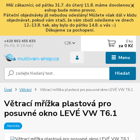
Milí zákazníci, od pátku 31.7. do úterý 11.8. máme dovolenou a
eshop bude mimo provoz.
Páteční objednávky již nebudou odeslány! Můžete však dál v klidu
objednávat, pokud vám stačí, že vám zboží odešleme ve dnech
12.-13.8. tak, aby bylo do pátku 14.8. u vás :-)
Děkujeme za pochopení.
0
ks
+420 602 455 633
CZK
za
0 Kč
(Po-Pá, 8-18 hod.)
Menu
Hledat
Úvod
Větrání
Větrací mřížka plastová pro posuvné okno LEVÉ VW T6.1
Větrací mřížka plastová pro
posuvné okno LEVÉ VW T6.1
Novinka