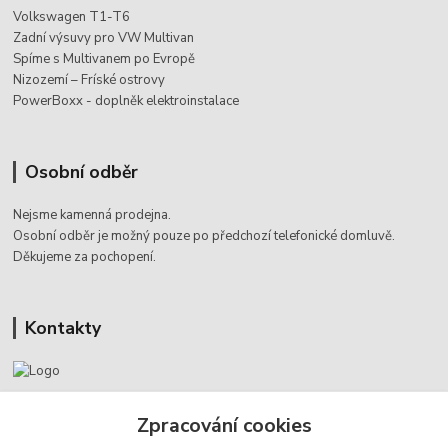
Volkswagen T1-T6
Zadní výsuvy pro VW Multivan
Spíme s Multivanem po Evropě
Nizozemí – Fríské ostrovy
PowerBoxx - doplněk elektroinstalace
Osobní odběr
Nejsme kamenná prodejna.
Osobní odběr je možný pouze po
předchozí telefonické domluvě.
Děkujeme za pochopení.
Kontakty
Jaromír Štáb
Zpracování cookies
+420 602 455 633
(Po-Pá, 8-18 hod.)