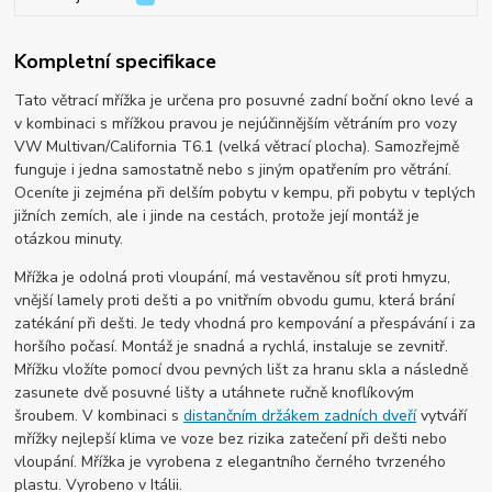
Kompletní specifikace
Tato větrací mřížka je určena pro posuvné zadní boční okno levé a
v kombinaci s mřížkou pravou je nejúčinnějším větráním pro vozy
VW Multivan/California T6.1 (velká větrací plocha). Samozřejmě
funguje i jedna samostatně nebo s jiným opatřením pro větrání.
Oceníte ji zejména při delším pobytu v kempu, při pobytu v teplých
jižních zemích, ale i jinde na cestách, protože její montáž je
otázkou minuty.
Mřížka je odolná proti vloupání, má vestavěnou síť proti hmyzu,
vnější lamely proti dešti a po vnitřním obvodu gumu, která brání
zatékání při dešti. Je tedy vhodná pro kempování a přespávání i za
horšího počasí. Montáž je snadná a rychlá, instaluje se zevnitř.
Mřížku vložíte pomocí dvou pevných lišt za hranu skla a následně
zasunete dvě posuvné lišty a utáhnete ručně knoflíkovým
šroubem. V kombinaci s
distančním držákem zadních dveří
vytváří
mřížky nejlepší klima ve voze bez rizika zatečení při dešti nebo
vloupání. Mřížka je vyrobena z elegantního černého tvrzeného
plastu. Vyrobeno v Itálii.