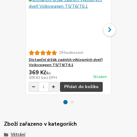
29 hodnocení
Distanční držák zadních výklopných dveří
Distanční dr
Volkswagen T5/T6/T6.1
Volkswagen 
369 Kč
419 Kč
/
ks
/
ks
Skladem
305 Kč
bez DPH
346 Kč
bez 
Přidat do košíku
Zboží zařazeno v kategoriích
Větrání