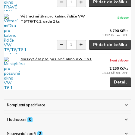
Přidat do košíku
Větrací mřížka pro kabinu řidiče VW
Skladem
T5/T6/T6.1, sada 2 ks
3 790 Kč
/
ks
3 132 Kč
bez DPH
Přidat do košíku
Moskytiéra pro posuvné okno VW T6.1
Není skladem
2 230 Kč
/
ks
1 843 Kč
bez DPH
Detail
Kompletní specifikace
Hodnocení
0
Související zboží
2