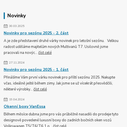
Novinky
30.03.2025
Novinky pro sezónu 2025 - 2. část
A je zde představení druhé várky novinek pro letošní sezónu. Velkou
radost uděláme majitelům nových Multivanů T7. Usilovně jsme
pracovali na novýc...
číst celé
27.11.2024
Novinky pro sezónu 2025 - 1. část
Přinášíme Vám první várku novinek pro příští sezónu 2025. Nakupte
včas, ideálně ještě během zimy. Jak jsme se už vícekrát přesvědčili,
některé výrobky...
číst celé
19.04.2024
Okenní boxy VanEssa
Během měsíce dubna jsme pro vás průběžně nasadili do prodeje tyto
designově povedené luxusní boxy do zadních bočních oken vozů
Volkswagen T5/T6/T6.1 o...
číst celé