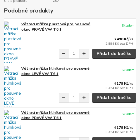
Číslo produktu:
257
Podobné produkty
Větrací mřížka plastová pro posuvné
Skladem
okno PRAVÉ VW T6.1
3 490 Kč
/
ks
2 884 Kč
bez DPH
Přidat do košíku
Větrací mřížka hliníková pro posuvné
Skladem
okno LEVÉ VW T6.1
4 179 Kč
/
ks
3 454 Kč
bez DPH
Přidat do košíku
Větrací mřížka hliníková pro posuvné
Skladem
okno PRAVÉ VW T6.1
4 179 Kč
/
ks
3 454 Kč
bez DPH