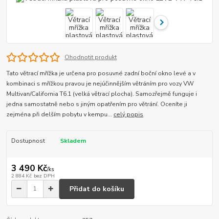
Ohodnotit produkt
Tato větrací mřížka je určena pro posuvné zadní boční okno levé a v
kombinaci s mřížkou pravou je nejúčinnějším větráním pro vozy VW
Multivan/California T6.1 (velká větrací plocha). Samozřejmě funguje i
jedna samostatně nebo s jiným opatřením pro větrání. Oceníte ji
zejména při delším pobytu v kempu...
celý popis
Dostupnost
Skladem
3 490 Kč
/
ks
2 884 Kč
bez DPH
Přidat do košíku