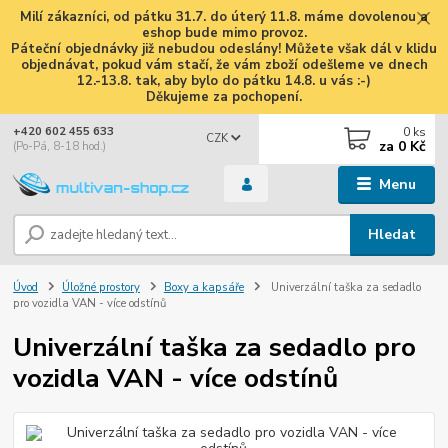
Milí zákazníci, od pátku 31.7. do úterý 11.8. máme dovolenou a
eshop bude mimo provoz.
Páteční objednávky již nebudou odeslány! Můžete však dál v klidu
objednávat, pokud vám stačí, že vám zboží odešleme ve dnech
12.-13.8. tak, aby bylo do pátku 14.8. u vás :-)
Děkujeme za pochopení.
0
ks
+420 602 455 633
CZK
za
0 Kč
(Po-Pá, 8-18 hod.)
Menu
Hledat
Úvod
Úložné prostory
Boxy a kapsáře
Univerzální taška za sedadlo
pro vozidla VAN - více odstínů
Univerzální taška za sedadlo pro
vozidla VAN - více odstínů