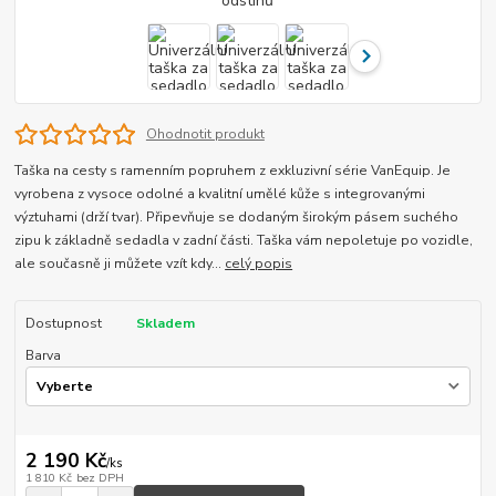
Ohodnotit produkt
Taška na cesty s ramenním popruhem z exkluzivní série VanEquip. Je
vyrobena z vysoce odolné a kvalitní umělé kůže s integrovanými
výztuhami (drží tvar). Připevňuje se dodaným širokým pásem suchého
zipu k základně sedadla v zadní části. Taška vám nepoletuje po vozidle,
ale současně ji můžete vzít kdy...
celý popis
Dostupnost
Skladem
Barva
2 190 Kč
/
ks
1 810 Kč
bez DPH