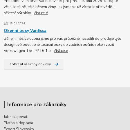
Přinášíme Vám první várku novinek pro příští sezónu 2025. Nakupte
včas, ideálně ještě během zimy. Jak jsme se už vícekrát přesvědčili,
některé výrobky...
číst celé
19.04.2024
Okenní boxy VanEssa
Během měsíce dubna jsme pro vás průběžně nasadili do prodeje tyto
designově povedené luxusní boxy do zadních bočních oken vozů
Volkswagen T5/T6/T6.1 o...
číst celé
Zobrazit všechny novinky
Informace pro zákazníky
Jak nakupovat
Platba a doprava
Export Slovensko