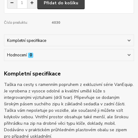
Přidat do košíku
Číslo produktu:
4030
Kompletní specifikace
Hodnocení
0
Kompletní specifikace
Taška na cesty s ramenním popruhem z exkluzivní série VanEquip.
Je vyrobena z vysoce odolné a kvalitní umělé kůže s
integrovanými výztuhami (drží tvar). Připevňuje se dodaným
širokým pásem suchého zipu k základně sedadla v zadní části.
Taška vám nepoletuje po vozidle, ale současně ji můžete vzít
kdykoliv sebou. Vnitřní prostor obsahuje také menší, ale širokou
přihrádku na zip na drobné věci typu klíče, doklady, mobil.
Dodáváno v praktickém průhledném plastovém obalu se zipem
pro případné uskladnění.