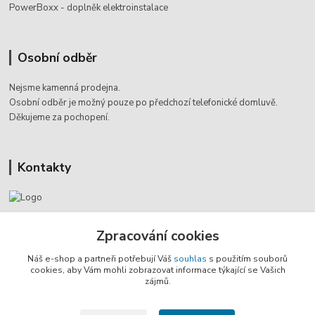
PowerBoxx - doplněk elektroinstalace
Osobní odběr
Nejsme kamenná prodejna.
Osobní odběr je možný pouze po
předchozí telefonické domluvě.
Děkujeme za pochopení.
Kontakty
Jaromír Štáb
Zpracování cookies
+420 602 455 633
(Po-Pá, 8-18 hod.)
Náš e-shop a partneři potřebují Váš
souhlas
s použitím souborů
cookies, aby Vám mohli zobrazovat informace týkající se Vašich
info@multivan-shop.cz
zájmů.