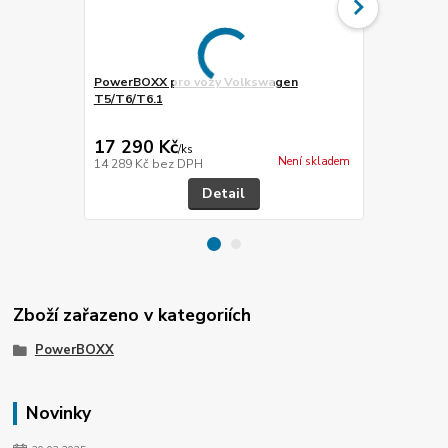
PowerBOXX pro vozy Volkswagen
T5/T6/T6.1
Ochrana pro
PowerBOXX
17 290 Kč
3 690 Kč
/
ks
Není skladem
14 289 Kč
bez DPH
3 050 Kč
bez
Detail
Zboží zařazeno v kategoriích
PowerBOXX
Novinky