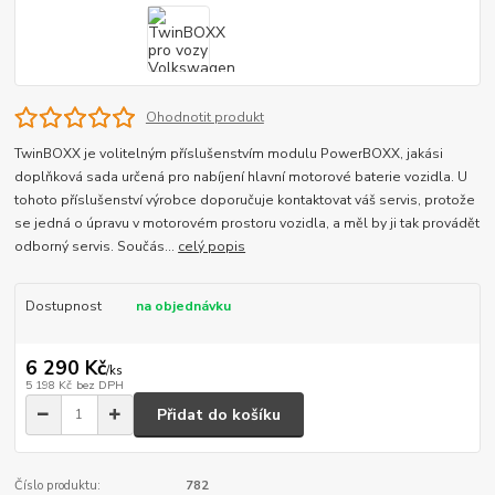
Ohodnotit produkt
TwinBOXX je volitelným příslušenstvím modulu PowerBOXX, jakási
doplňková sada určená pro nabíjení hlavní motorové baterie vozidla. U
tohoto příslušenství výrobce doporučuje kontaktovat váš servis, protože
se jedná o úpravu v motorovém prostoru vozidla, a měl by ji tak provádět
odborný servis. Součás...
celý popis
Dostupnost
na objednávku
6 290 Kč
/
ks
5 198 Kč
bez DPH
Přidat do košíku
Číslo produktu:
782