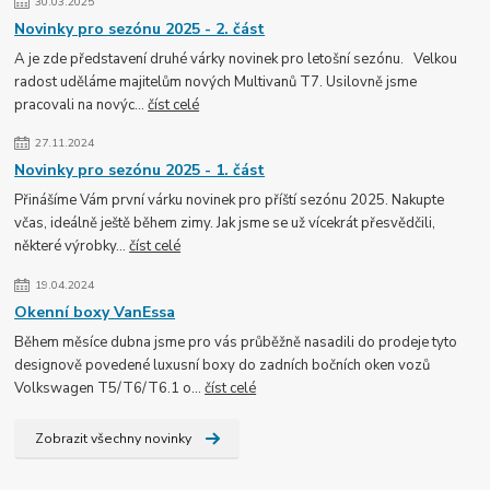
30.03.2025
Novinky pro sezónu 2025 - 2. část
A je zde představení druhé várky novinek pro letošní sezónu. Velkou
radost uděláme majitelům nových Multivanů T7. Usilovně jsme
pracovali na novýc...
číst celé
27.11.2024
Novinky pro sezónu 2025 - 1. část
Přinášíme Vám první várku novinek pro příští sezónu 2025. Nakupte
včas, ideálně ještě během zimy. Jak jsme se už vícekrát přesvědčili,
některé výrobky...
číst celé
19.04.2024
Okenní boxy VanEssa
Během měsíce dubna jsme pro vás průběžně nasadili do prodeje tyto
designově povedené luxusní boxy do zadních bočních oken vozů
Volkswagen T5/T6/T6.1 o...
číst celé
Zobrazit všechny novinky