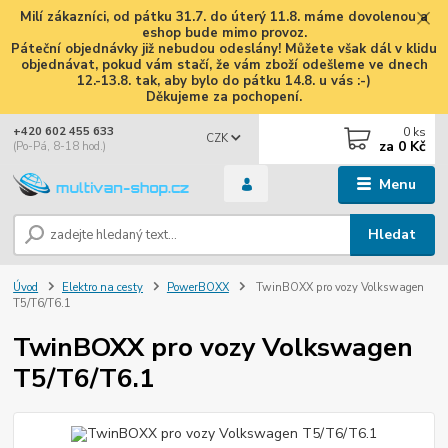
Milí zákazníci, od pátku 31.7. do úterý 11.8. máme dovolenou a
eshop bude mimo provoz.
Páteční objednávky již nebudou odeslány! Můžete však dál v klidu
objednávat, pokud vám stačí, že vám zboží odešleme ve dnech
12.-13.8. tak, aby bylo do pátku 14.8. u vás :-)
Děkujeme za pochopení.
0
ks
+420 602 455 633
CZK
za
0 Kč
(Po-Pá, 8-18 hod.)
Menu
Hledat
Úvod
Elektro na cesty
PowerBOXX
TwinBOXX pro vozy Volkswagen
T5/T6/T6.1
TwinBOXX pro vozy Volkswagen
T5/T6/T6.1