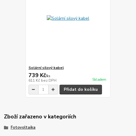
Solární silový kabel
739 Kč
/
ks
Skladem
611 Kč
bez DPH
Přidat do košíku
Zboží zařazeno v kategoriích
Fotovoltaika