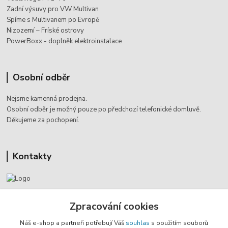
Zadní výsuvy pro VW Multivan
Spíme s Multivanem po Evropě
Nizozemí – Fríské ostrovy
PowerBoxx - doplněk elektroinstalace
Osobní odběr
Nejsme kamenná prodejna.
Osobní odběr je možný pouze po
předchozí telefonické domluvě.
Děkujeme za pochopení.
Kontakty
Jaromír Štáb
+420 602 455 633
Zpracování cookies
(Po-Pá, 8-18 hod.)
Náš e-shop a partneři potřebují Váš
souhlas
s použitím souborů