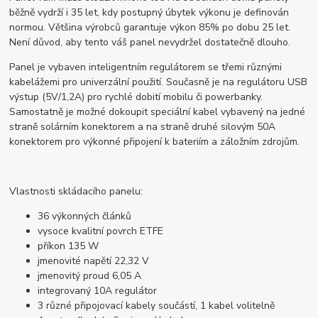
běžně vydrží i 35 let, kdy postupný úbytek výkonu je definován
normou. Většina výrobců garantuje výkon 85% po dobu 25 let.
Není důvod, aby tento váš panel nevydržel dostatečně dlouho.
Panel je vybaven inteligentním regulátorem se třemi různými
kabelážemi pro univerzální použití. Současně je na regulátoru USB
výstup (5V/1,2A) pro rychlé dobití mobilu či powerbanky.
Samostatně je možné dokoupit speciální kabel vybavený na jedné
straně solárním konektorem a na straně druhé silovým 50A
konektorem pro výkonné připojení k bateriím a záložním zdrojům.
Vlastnosti skládacího panelu:
36 výkonných článků
vysoce kvalitní povrch ETFE
příkon 135 W
jmenovité napětí 22,32 V
jmenovitý proud 6,05 A
integrovaný 10A regulátor
3 různé připojovací kabely součástí, 1 kabel volitelně