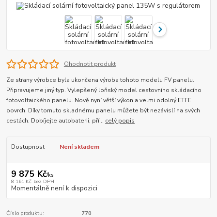
Ohodnotit produkt
Ze strany výrobce byla ukončena výroba tohoto modelu FV panelu.
Připravujeme jiný typ. Vylepšený loňský model cestovního skládacího
fotovoltaického panelu. Nově nyní větší výkon a velmi odolný ETFE
povrch. Díky tomuto skladnému panelu můžete být nezávislí na svých
cestách. Dobíjejte autobaterii, pří...
celý popis
Dostupnost
Není skladem
9 875 Kč
/
ks
8 161 Kč
bez DPH
Momentálně není k dispozici
Číslo produktu:
770