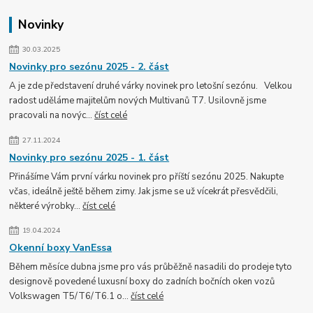
Novinky
30.03.2025
Novinky pro sezónu 2025 - 2. část
A je zde představení druhé várky novinek pro letošní sezónu. Velkou
radost uděláme majitelům nových Multivanů T7. Usilovně jsme
pracovali na novýc...
číst celé
27.11.2024
Novinky pro sezónu 2025 - 1. část
Přinášíme Vám první várku novinek pro příští sezónu 2025. Nakupte
včas, ideálně ještě během zimy. Jak jsme se už vícekrát přesvědčili,
některé výrobky...
číst celé
19.04.2024
Okenní boxy VanEssa
Během měsíce dubna jsme pro vás průběžně nasadili do prodeje tyto
designově povedené luxusní boxy do zadních bočních oken vozů
Volkswagen T5/T6/T6.1 o...
číst celé