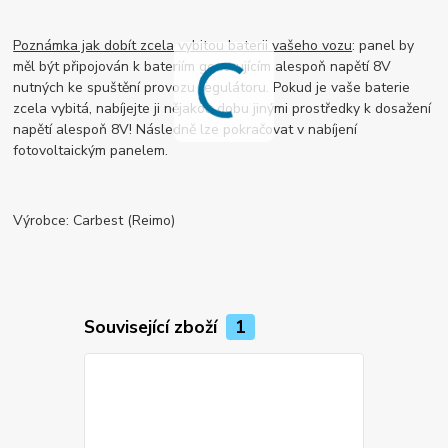
Poznámka jak dobít zcela vybitou baterii vašeho vozu
: panel by
měl být připojován k bateriím generujícím alespoň napětí 8V
nutných ke spuštění provozu regulátoru. Pokud je vaše baterie
zcela vybitá, nabíjejte ji nějakou dobu jinými prostředky k dosažení
napětí alespoň 8V! Následně lze pokračovat v nabíjení
fotovoltaickým panelem.
Výrobce: Carbest (Reimo)
Související zboží
1