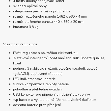
4 metry dlouhý připojovací kabel
skládací opěrné nohy
integrovaná pevná taška pro přenos
rozměr rozloženého panelu 1462 x 560 x 4 mm
rozměr složeného panelu 440 x 560 x 20 mm
hmotnost 3,8 kg
Vlastnosti regulátoru:
PWM regulátor s pokročilou elektronikou
3-stavové inteligentní PWM nabíjení: Bulk, Boost/Equalize,
Float
podpora 3 nabíjecích režimů: olověné (sealed), gelové
(gel/AGM), zaplavené (flooded)
LED indikátor stavu baterie
funkce kompenzace teploty baterie
pohodlné a přehledné ovládání
USB konektor pro připojení a nabíjení elektroniky
typ baterie a výstup do zátěže nastavitelný tlačítkem
ochrana baterie proti přebíjení