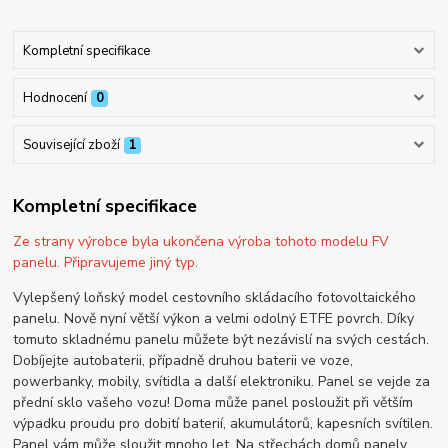
Kompletní specifikace
Hodnocení
0
Související zboží
1
Kompletní specifikace
Ze strany výrobce byla ukončena výroba tohoto modelu FV
panelu. Připravujeme jiný typ.
Vylepšený loňský model cestovního skládacího fotovoltaického
panelu. Nově nyní větší výkon a velmi odolný ETFE povrch. Díky
tomuto skladnému panelu můžete být nezávislí na svých cestách.
Dobíjejte autobaterii, případně druhou baterii ve voze,
powerbanky, mobily, svítidla a další elektroniku. Panel se vejde za
přední sklo vašeho vozu! Doma může panel posloužit při větším
výpadku proudu pro dobití baterií, akumulátorů, kapesních svítilen.
Panel vám může sloužit mnoho let. Na střechách domů panely