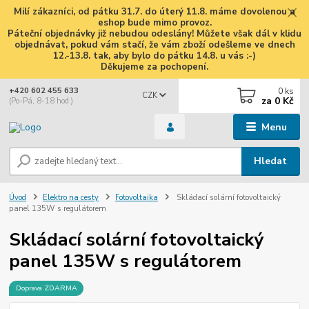
Milí zákazníci, od pátku 31.7. do úterý 11.8. máme dovolenou a
eshop bude mimo provoz.
Páteční objednávky již nebudou odeslány! Můžete však dál v klidu
objednávat, pokud vám stačí, že vám zboží odešleme ve dnech
12.-13.8. tak, aby bylo do pátku 14.8. u vás :-)
Děkujeme za pochopení.
0
ks
+420 602 455 633
CZK
za
0 Kč
(Po-Pá, 8-18 hod.)
Menu
Hledat
Úvod
Elektro na cesty
Fotovoltaika
Skládací solární fotovoltaický
panel 135W s regulátorem
Skládací solární fotovoltaický
panel 135W s regulátorem
Doprava ZDARMA