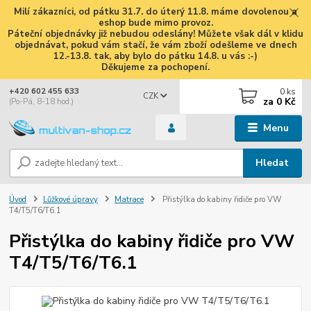
Milí zákazníci, od pátku 31.7. do úterý 11.8. máme dovolenou a
eshop bude mimo provoz.
Páteční objednávky již nebudou odeslány! Můžete však dál v klidu
objednávat, pokud vám stačí, že vám zboží odešleme ve dnech
12.-13.8. tak, aby bylo do pátku 14.8. u vás :-)
Děkujeme za pochopení.
0
ks
+420 602 455 633
CZK
za
0 Kč
(Po-Pá, 8-18 hod.)
Menu
Hledat
Úvod
Lůžkové úpravy
Matrace
Přistýlka do kabiny řidiče pro VW
T4/T5/T6/T6.1
Přistýlka do kabiny řidiče pro VW
T4/T5/T6/T6.1