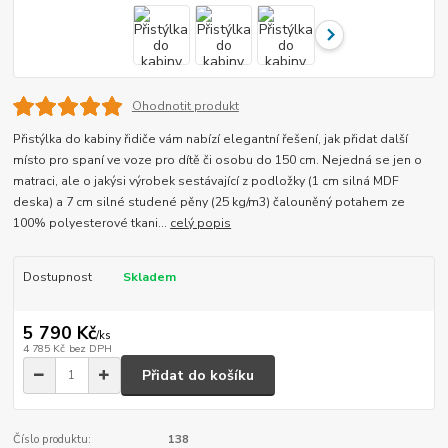
Ohodnotit produkt
Přistýlka do kabiny řidiče vám nabízí elegantní řešení, jak přidat další
místo pro spaní ve voze pro dítě či osobu do 150 cm. Nejedná se jen o
matraci, ale o jakýsi výrobek sestávající z podložky (1 cm silná MDF
deska) a 7 cm silné studené pěny (25 kg/m3) čalouněný potahem ze
100% polyesterové tkani...
celý popis
Dostupnost
Skladem
5 790 Kč
/
ks
4 785 Kč
bez DPH
Přidat do košíku
Číslo produktu:
138