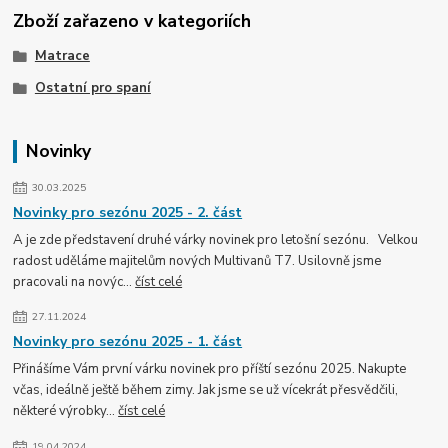
Zboží zařazeno v kategoriích
Matrace
Ostatní pro spaní
Novinky
30.03.2025
Novinky pro sezónu 2025 - 2. část
A je zde představení druhé várky novinek pro letošní sezónu. Velkou
radost uděláme majitelům nových Multivanů T7. Usilovně jsme
pracovali na novýc...
číst celé
27.11.2024
Novinky pro sezónu 2025 - 1. část
Přinášíme Vám první várku novinek pro příští sezónu 2025. Nakupte
včas, ideálně ještě během zimy. Jak jsme se už vícekrát přesvědčili,
některé výrobky...
číst celé
19.04.2024