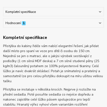
Kompletní specifikace
Hodnocení
1
Kompletní specifikace
Přistýlka do kabiny řidiče vám nabízí elegantní řešení, jak přidat
další místo pro spaní ve voze pro dítě či osobu do 150 cm.
Nejedná se jen o matraci, ale o jakýsi výrobek sestávající z
podložky (1 cm silná MDF deska) a 7 cm silné studené pěny (25
kg/m3) čalouněný potahem ze 100% polyesterové tkaniny. Celé
lůžko je navíc dvakrát skládací. Potah je snímatelný a pratelný a
samostatně lze pro celou přistýlku dokoupit na míru ušitou velkou
tašku.
Přistýlka se instaluje v několika krocích. Nejprve ji rozložte na
přední sedadla. Poté posuňte sedadla co nejvíce dopředu a
nakonec zajistěte celé lůžko pásem spolujezdce pro lepší
stabilitu. Hranatý výřez vyhoví všem variantám rozšíření