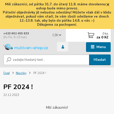
Milí zákazníci, od pátku 31.7. do úterý 11.8. máme dovolenou a
eshop bude mimo provoz.
Páteční objednávky již nebudou odeslány! Můžete však dál v klidu
objednávat, pokud vám stačí, že vám zboží odešleme ve dnech
12.-13.8. tak, aby bylo do pátku 14.8. u vás :-)
Děkujeme za pochopení.
0
ks
+420 602 455 633
CZK
za
0 Kč
(Po-Pá, 8-18 hod.)
Menu
Hledat
Úvod
Novinky
PF 2024 !
PF 2024 !
22.12.2023
Milí zákazníci!