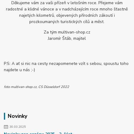
Děkujeme vám za vaši přízeň v letošním roce. Přejeme vám
radostné a klidné vánoce a v nadcházejícím roce mnoho šťastně
najetých kilometrů, objevených přírodních zákoutí i
prozkoumaných turistických cílů a měst.
Za tým multivan-shop.cz
Jaromír Štáb, majitel
P.S: A ať si nic na cesty nezapomenete vzít s sebou, spoustu toho
najdete u nás ;-)
foto multivan-shop.cz, CS Düsseldorf 2022
Novinky
30.03.2025