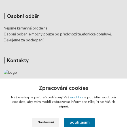
Osobní odběr
Nejsme kamenná prodejna.
Osobní odběr je možný pouze po
předchozí telefonické domluvě.
Děkujeme za pochopení.
Kontakty
Jaromír Štáb
Zpracování cookies
+420 602 455 633
(Po-Pá, 8-18 hod.)
Náš e-shop a partneři potřebují Váš
souhlas
s použitím souborů
cookies, aby Vám mohli zobrazovat informace týkající se Vašich
info@multivan-shop.cz
zájmů.
Souhlasím
Nastavení