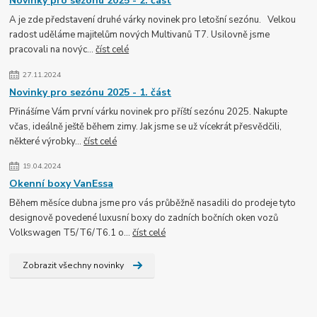
Novinky pro sezónu 2025 - 2. část
A je zde představení druhé várky novinek pro letošní sezónu. Velkou
radost uděláme majitelům nových Multivanů T7. Usilovně jsme
pracovali na novýc...
číst celé
27.11.2024
Novinky pro sezónu 2025 - 1. část
Přinášíme Vám první várku novinek pro příští sezónu 2025. Nakupte
včas, ideálně ještě během zimy. Jak jsme se už vícekrát přesvědčili,
některé výrobky...
číst celé
19.04.2024
Okenní boxy VanEssa
Během měsíce dubna jsme pro vás průběžně nasadili do prodeje tyto
designově povedené luxusní boxy do zadních bočních oken vozů
Volkswagen T5/T6/T6.1 o...
číst celé
Zobrazit všechny novinky