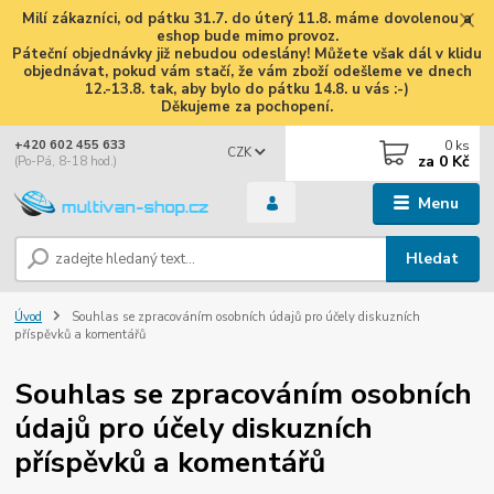
Milí zákazníci, od pátku 31.7. do úterý 11.8. máme dovolenou a
eshop bude mimo provoz.
Páteční objednávky již nebudou odeslány! Můžete však dál v klidu
objednávat, pokud vám stačí, že vám zboží odešleme ve dnech
12.-13.8. tak, aby bylo do pátku 14.8. u vás :-)
Děkujeme za pochopení.
0
ks
+420 602 455 633
CZK
za
0 Kč
(Po-Pá, 8-18 hod.)
Menu
Hledat
Úvod
Souhlas se zpracováním osobních údajů pro účely diskuzních
příspěvků a komentářů
Souhlas se zpracováním osobních
údajů pro účely diskuzních
příspěvků a komentářů