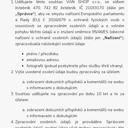
Udělujete tímto souhlas VAN SHOP s.r.o., se sídlem
Jistebník 470, 742 82 Jistebník, IČ 21033170 (dále jen
„Správce“
), aby ve smyslu nařízení Evropského parlamentu
a Rady (EU) č. 2016/679 o ochraně fyzických osob v
souvislosti se zpracováním osobních údajů a o volném
pohybu těchto údajů a o zrušení směrnice 95/46/ES (obecné
nařízení o ochraně osobních údajů) (dále jen
„Nařízení“
),
zpracovával/a následující osobní údaje:
jméno / přezdívku
emailovou adresu
fotografii (pokud poskytnete přes službu třetí strany).
Výše uvedené osobní údaje budou zpracovány za účelem:
zobrazení diskuzních příspěvků a komentářů na webu
s informacemi o diskutujícím
Souhlas udělujete na zpracování po dobu 10 let a to za
účelem:
zobrazení diskuzních příspěvků a komentářů na webu
s informacemi o diskutujícím
Zpracování osobních údajů je prováděno Správcem
osobních údajů, osobní údaje však mohou zpracovávat i tito