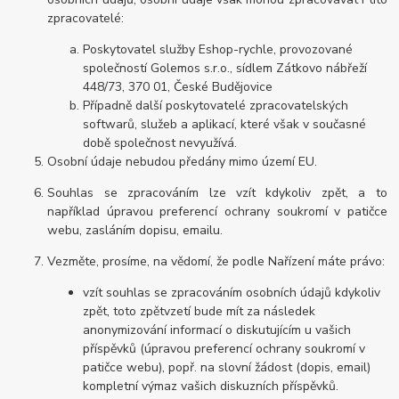
zpracovatelé:
Poskytovatel služby Eshop-rychle, provozované
společností Golemos s.r.o., sídlem Zátkovo nábřeží
448/73, 370 01, České Budějovice
Případně další poskytovatelé zpracovatelských
softwarů, služeb a aplikací, které však v současné
době společnost nevyužívá.
Osobní údaje nebudou předány mimo území EU.
Souhlas se zpracováním lze vzít kdykoliv zpět, a to
například úpravou preferencí ochrany soukromí v patičce
webu, zasláním dopisu, emailu.
Vezměte, prosíme, na vědomí, že podle Nařízení máte právo:
vzít souhlas se zpracováním osobních údajů kdykoliv
zpět, toto zpětvzetí bude mít za následek
anonymizování informací o diskutujícím u vašich
příspěvků (úpravou preferencí ochrany soukromí v
patičce webu), popř. na slovní žádost (dopis, email)
kompletní výmaz vašich diskuzních příspěvků.