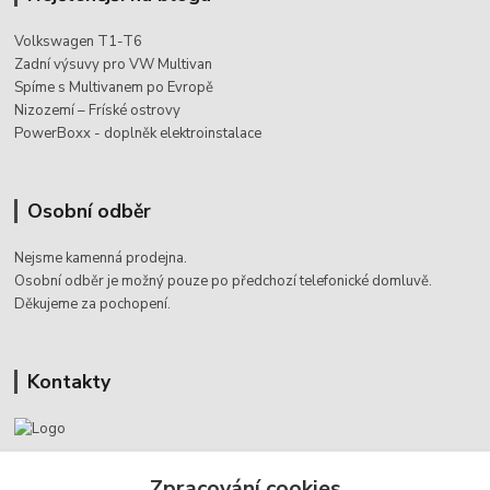
Volkswagen T1-T6
Zadní výsuvy pro VW Multivan
Spíme s Multivanem po Evropě
Nizozemí – Fríské ostrovy
PowerBoxx - doplněk elektroinstalace
Osobní odběr
Nejsme kamenná prodejna.
Osobní odběr je možný pouze po
předchozí telefonické domluvě.
Děkujeme za pochopení.
Kontakty
Jaromír Štáb
+420 602 455 633
Zpracování cookies