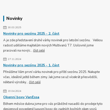
Novinky
30.03.2025
Novinky pro sezónu 2025 - 2. část
A je zde představení druhé várky novinek pro letošní sezónu. Velkou
radost uděláme majitelům nových Multivanů T7. Usilovně jsme
pracovali na novýc...
číst celé
27.11.2024
Novinky pro sezónu 2025 - 1. část
Přinášíme Vám první várku novinek pro příští sezónu 2025. Nakupte
včas, ideálně ještě během zimy. Jak jsme se už vícekrát přesvědčili,
některé výrobky...
číst celé
19.04.2024
Okenní boxy VanEssa
Během měsíce dubna jsme pro vás průběžně nasadili do prodeje tyto
designově povedené luxusní boxy do zadních bočních oken vozů