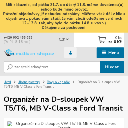
Milí zákazníci, od pátku 31.7. do úterý 11.8. máme dovolenou a
eshop bude mimo provoz.
Páteční objednávky již nebudou odeslány! Můžete však dál v klidu
objednávat, pokud vám stačí, že vám zboží odešleme ve dnech
12.-13.8. tak, aby bylo do pátku 14.8. u vás :-)
Děkujeme za pochopení.
0
ks
+420 602 455 633
CZK
za
0 Kč
(Po-Pá, 8-18 hod.)
Menu
Hledat
Úvod
Úložné prostory
Boxy a kapsáře
Organizér na D-sloupek VW
T5/T6, MB V-Class a Ford Transit
Organizér na D-sloupek VW
T5/T6, MB V-Class a Ford Transit