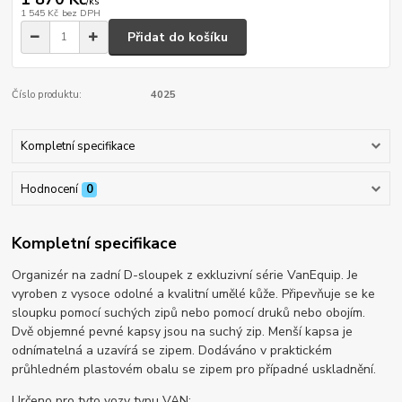
/
ks
1 545 Kč
bez DPH
Přidat do košíku
Číslo produktu:
4025
Kompletní specifikace
Hodnocení
0
Kompletní specifikace
Organizér na zadní D-sloupek z exkluzivní série VanEquip. Je
vyroben z vysoce odolné a kvalitní umělé kůže. Připevňuje se ke
sloupku pomocí suchých zipů nebo pomocí druků nebo obojím.
Dvě objemné pevné kapsy jsou na suchý zip. Menší kapsa je
odnímatelná a uzavírá se zipem. Dodáváno v praktickém
průhledném plastovém obalu se zipem pro případné uskladnění.
Určeno pro tyto vozy typu VAN: