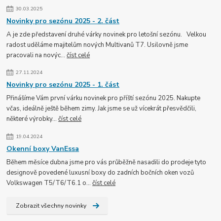
30.03.2025
Novinky pro sezónu 2025 - 2. část
A je zde představení druhé várky novinek pro letošní sezónu. Velkou
radost uděláme majitelům nových Multivanů T7. Usilovně jsme
pracovali na novýc...
číst celé
27.11.2024
Novinky pro sezónu 2025 - 1. část
Přinášíme Vám první várku novinek pro příští sezónu 2025. Nakupte
včas, ideálně ještě během zimy. Jak jsme se už vícekrát přesvědčili,
některé výrobky...
číst celé
19.04.2024
Okenní boxy VanEssa
Během měsíce dubna jsme pro vás průběžně nasadili do prodeje tyto
designově povedené luxusní boxy do zadních bočních oken vozů
Volkswagen T5/T6/T6.1 o...
číst celé
Zobrazit všechny novinky