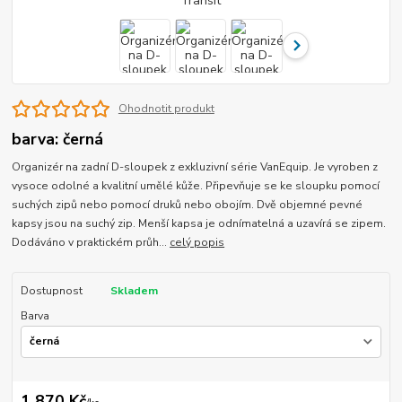
Ohodnotit produkt
barva: černá
Organizér na zadní D-sloupek z exkluzivní série VanEquip. Je vyroben z
vysoce odolné a kvalitní umělé kůže. Připevňuje se ke sloupku pomocí
suchých zipů nebo pomocí druků nebo obojím. Dvě objemné pevné
kapsy jsou na suchý zip. Menší kapsa je odnímatelná a uzavírá se zipem.
Dodáváno v praktickém průh...
celý popis
Dostupnost
Skladem
Barva
1 870 Kč