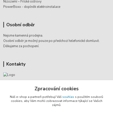
Nizozemí – Fríské ostrovy
PowerBoxx - doplněk elektroinstalace
Osobní odběr
Nejsme kamenná prodejna.
Osobní odběr je možný pouze po
předchozí telefonické domluvě.
Děkujeme za pochopení.
Kontakty
Jaromír Štáb
Zpracování cookies
+420 602 455 633
(Po-Pá, 8-18 hod.)
Náš e-shop a partneři potřebují Váš
souhlas
s použitím souborů
cookies, aby Vám mohli zobrazovat informace týkající se Vašich
info@multivan-shop.cz
zájmů.