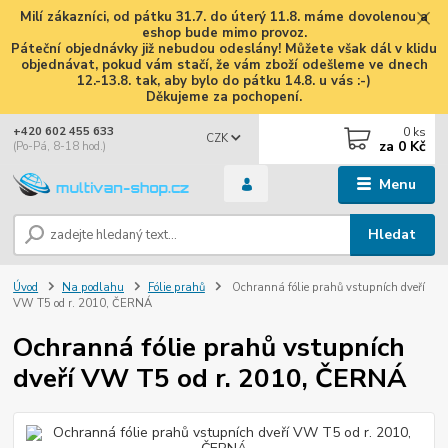
Milí zákazníci, od pátku 31.7. do úterý 11.8. máme dovolenou a
eshop bude mimo provoz.
Páteční objednávky již nebudou odeslány! Můžete však dál v klidu
objednávat, pokud vám stačí, že vám zboží odešleme ve dnech
12.-13.8. tak, aby bylo do pátku 14.8. u vás :-)
Děkujeme za pochopení.
0
ks
+420 602 455 633
CZK
za
0 Kč
(Po-Pá, 8-18 hod.)
Menu
Hledat
Úvod
Na podlahu
Fólie prahů
Ochranná fólie prahů vstupních dveří
VW T5 od r. 2010, ČERNÁ
Ochranná fólie prahů vstupních
dveří VW T5 od r. 2010, ČERNÁ