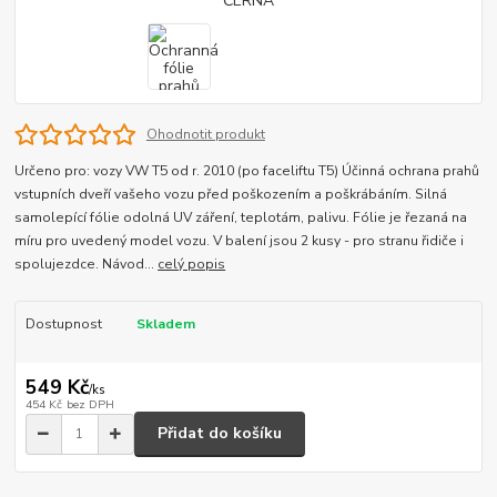
Ohodnotit produkt
Určeno pro: vozy VW T5 od r. 2010 (po faceliftu T5) Účinná ochrana prahů
vstupních dveří vašeho vozu před poškozením a poškrábáním. Silná
samolepící fólie odolná UV záření, teplotám, palivu. Fólie je řezaná na
míru pro uvedený model vozu. V balení jsou 2 kusy - pro stranu řidiče i
spolujezdce. Návod...
celý popis
Dostupnost
Skladem
549 Kč
/
ks
454 Kč
bez DPH
Přidat do košíku