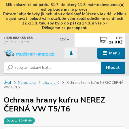
Milí zákazníci, od pátku 31.7. do úterý 11.8. máme dovolenou a
eshop bude mimo provoz.
Páteční objednávky již nebudou odeslány! Můžete však dál v klidu
objednávat, pokud vám stačí, že vám zboží odešleme ve dnech
12.-13.8. tak, aby bylo do pátku 14.8. u vás :-)
Děkujeme za pochopení.
0
ks
+420 602 455 633
CZK
za
0 Kč
(Po-Pá, 8-18 hod.)
Menu
Hledat
Úvod
Na podlahu
Lišty prahů
Ochrana hrany kufru NEREZ ČERNÁ
VW T5/T6
Ochrana hrany kufru NEREZ
ČERNÁ VW T5/T6
Doprava ZDARMA