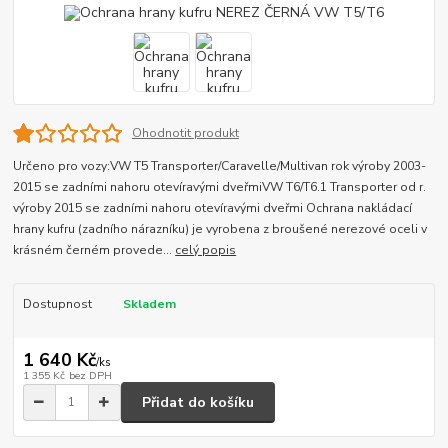
Ohodnotit produkt
Určeno pro vozy:VW T5 Transporter/Caravelle/Multivan rok výroby 2003-
2015 se zadními nahoru otevíravými dveřmiVW T6/T6.1 Transporter od r.
výroby 2015 se zadními nahoru otevíravými dveřmi Ochrana nakládací
hrany kufru (zadního nárazníku) je vyrobena z broušené nerezové oceli v
krásném černém provede...
celý popis
Dostupnost
Skladem
1 640 Kč
/
ks
1 355 Kč
bez DPH
Přidat do košíku