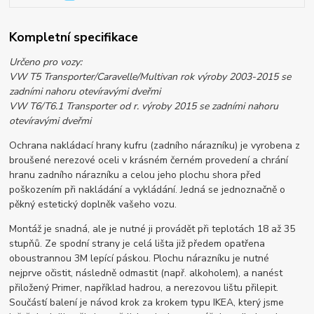
Kompletní specifikace
Určeno pro vozy:
VW T5 Transporter/Caravelle/Multivan rok výroby 2003-2015 se
zadními nahoru otevíravými dveřmi
VW T6/T6.1 Transporter od r. výroby 2015 se zadními nahoru
otevíravými dveřmi
Ochrana nakládací hrany kufru (zadního nárazníku) je vyrobena z
broušené nerezové oceli v krásném černém provedení a chrání
hranu zadního nárazníku a celou jeho plochu shora před
poškozením při nakládání a vykládání. Jedná se jednoznačně o
pěkný estetický doplněk vašeho vozu.
Montáž je snadná, ale je nutné ji provádět při teplotách 18 až 35
stupňů. Ze spodní strany je celá lišta již předem opatřena
oboustrannou 3M lepící páskou. Plochu nárazníku je nutné
nejprve očistit, následně odmastit (např. alkoholem), a nanést
přiložený Primer, například hadrou, a nerezovou lištu přilepit.
Součástí balení je návod krok za krokem typu IKEA, který jsme