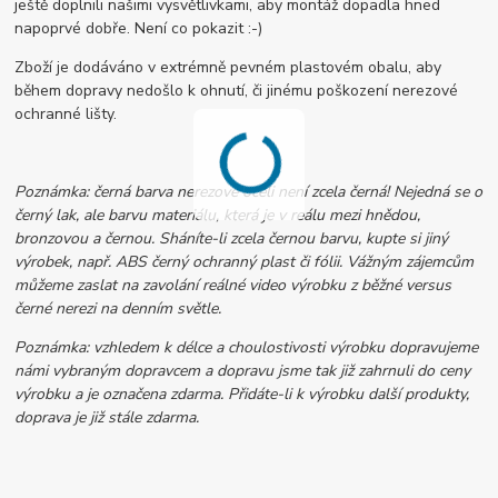
ještě doplnili našimi vysvětlivkami, aby montáž dopadla hned
napoprvé dobře. Není co pokazit :-)
Zboží je dodáváno v extrémně pevném plastovém obalu, aby
během dopravy nedošlo k ohnutí, či jinému poškození nerezové
ochranné lišty.
Poznámka: černá barva nerezové oceli není zcela černá! Nejedná se o
černý lak, ale barvu materiálu, která je v reálu mezi hnědou,
bronzovou a černou. Sháníte-li zcela černou barvu, kupte si jiný
výrobek, např. ABS černý ochranný plast či fólii. Vážným zájemcům
můžeme zaslat na zavolání reálné video výrobku z běžné versus
černé nerezi na denním světle.
Poznámka: vzhledem k délce a choulostivosti výrobku dopravujeme
námi vybraným dopravcem a dopravu jsme tak již zahrnuli do ceny
výrobku a je označena zdarma. Přidáte-li k výrobku další produkty,
doprava je již stále zdarma.