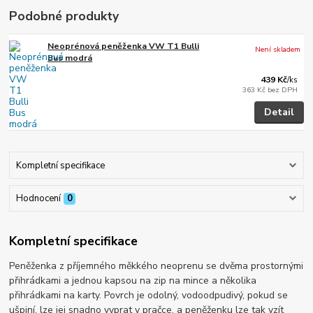
Podobné produkty
Neoprénová peněženka VW T1 Bulli
Není skladem
Bus modrá
439 Kč
/
ks
363 Kč
bez DPH
Detail
Kompletní specifikace
Hodnocení
0
Kompletní specifikace
Peněženka z příjemného měkkého neoprenu se dvěma prostornými
přihrádkami a jednou kapsou na zip na mince a několika
přihrádkami na karty. Povrch je odolný, vodoodpudivý, pokud se
ušpiní, lze jej snadno vyprat v pračce, a peněženku lze tak vzít