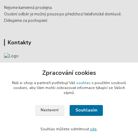
Nejsme kamenná prodejna.
Osobní odběr je možný pouze po
předchozí telefonické domluvě.
Děkujeme za pochopení.
Kontakty
Jaromír Štáb
+420 602 455 633
Zpracování cookies
(Po-Pá, 8-18 hod.)
Náš e-shop a partneři potřebují Váš
souhlas
s použitím souborů
cookies, aby Vám mohli zobrazovat informace týkající se Vašich
info@multivan-shop.cz
zájmů.
Souhlasím
Nastavení
Souhlas můžete odmítnout
zde
.
Vytvořeno na
Eshop-rychle.cz