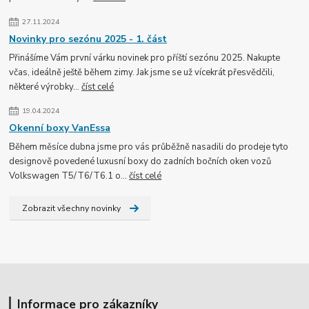
27.11.2024
Novinky pro sezónu 2025 - 1. část
Přinášíme Vám první várku novinek pro příští sezónu 2025. Nakupte
včas, ideálně ještě během zimy. Jak jsme se už vícekrát přesvědčili,
některé výrobky...
číst celé
19.04.2024
Okenní boxy VanEssa
Během měsíce dubna jsme pro vás průběžně nasadili do prodeje tyto
designově povedené luxusní boxy do zadních bočních oken vozů
Volkswagen T5/T6/T6.1 o...
číst celé
Zobrazit všechny novinky
Informace pro zákazníky