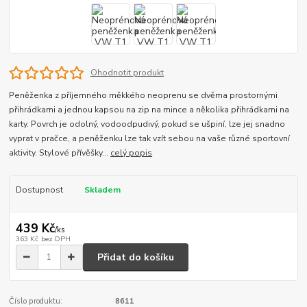
Ohodnotit produkt
Peněženka z příjemného měkkého neoprenu se dvěma prostornými
přihrádkami a jednou kapsou na zip na mince a několika přihrádkami na
karty. Povrch je odolný, vodoodpudivý, pokud se ušpiní, lze jej snadno
vyprat v pračce, a peněženku lze tak vzít sebou na vaše různé sportovní
aktivity. Stylové přívěšky...
celý popis
Dostupnost
Skladem
439 Kč
/
ks
363 Kč
bez DPH
Přidat do košíku
Číslo produktu:
8611