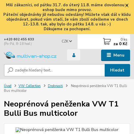
Milí zákazníci, od pátku 31.7. do úterý 11.8. máme dovolenou a
eshop bude mimo provoz.
Páteční objednávky již nebudou odeslány! Můžete však dál v klidu
objednávat, pokud vám stačí, že vám zboží odešleme ve dnech
12.-13.8. tak, aby bylo do pátku 14.8. u vás :-)
Děkujeme za pochopení.
0
ks
+420 602 455 633
CZK
za
0 Kč
(Po-Pá, 8-18 hod.)
Menu
Hledat
Úvod
VW Collection
Drobnosti
Neoprénová peněženka VW T1 Bulli
Bus multicolor
Neoprénová peněženka VW T1
Bulli Bus multicolor