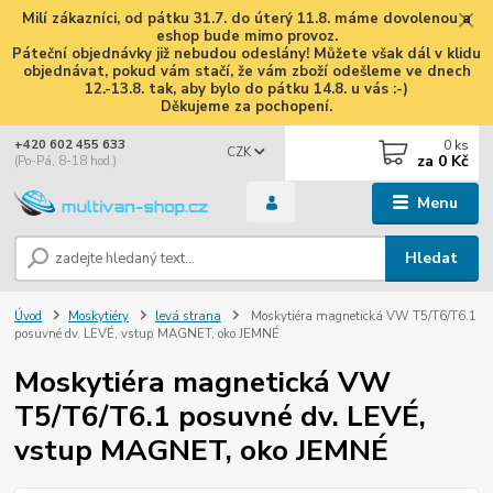
Milí zákazníci, od pátku 31.7. do úterý 11.8. máme dovolenou a
eshop bude mimo provoz.
Páteční objednávky již nebudou odeslány! Můžete však dál v klidu
objednávat, pokud vám stačí, že vám zboží odešleme ve dnech
12.-13.8. tak, aby bylo do pátku 14.8. u vás :-)
Děkujeme za pochopení.
0
ks
+420 602 455 633
CZK
za
0 Kč
(Po-Pá, 8-18 hod.)
Menu
Hledat
Úvod
Moskytiéry
levá strana
Moskytiéra magnetická VW T5/T6/T6.1
posuvné dv. LEVÉ, vstup MAGNET, oko JEMNÉ
Moskytiéra magnetická VW
T5/T6/T6.1 posuvné dv. LEVÉ,
vstup MAGNET, oko JEMNÉ