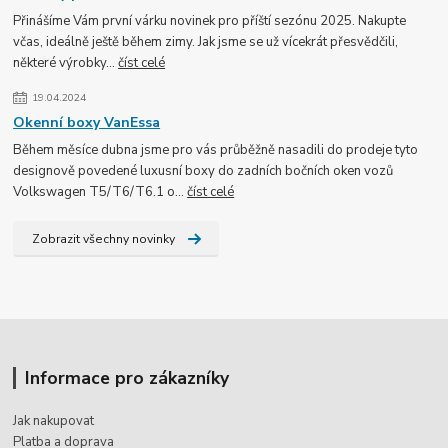
Přinášíme Vám první várku novinek pro příští sezónu 2025. Nakupte
včas, ideálně ještě během zimy. Jak jsme se už vícekrát přesvědčili,
některé výrobky...
číst celé
19.04.2024
Okenní boxy VanEssa
Během měsíce dubna jsme pro vás průběžně nasadili do prodeje tyto
designově povedené luxusní boxy do zadních bočních oken vozů
Volkswagen T5/T6/T6.1 o...
číst celé
Zobrazit všechny novinky
Informace pro zákazníky
Jak nakupovat
Platba a doprava