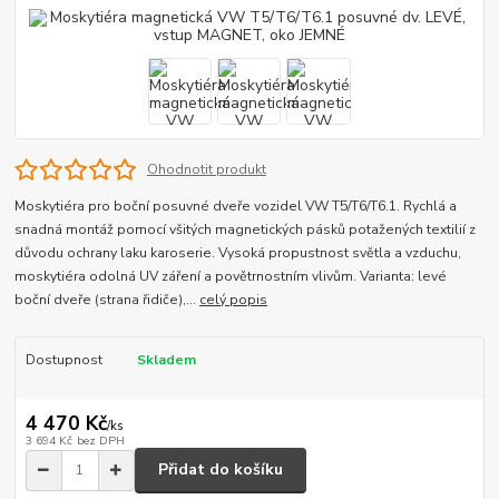
Ohodnotit produkt
Moskytiéra pro boční posuvné dveře vozidel VW T5/T6/T6.1. Rychlá a
snadná montáž pomocí všitých magnetických pásků potažených textilií z
důvodu ochrany laku karoserie. Vysoká propustnost světla a vzduchu,
moskytiéra odolná UV záření a povětrnostním vlivům. Varianta: levé
boční dveře (strana řidiče),...
celý popis
Dostupnost
Skladem
4 470 Kč
/
ks
3 694 Kč
bez DPH
Přidat do košíku