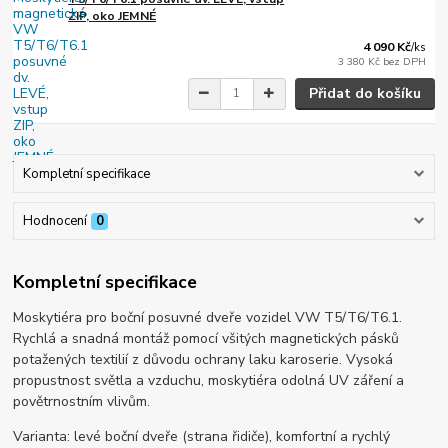
ZIP, oko JEMNÉ
4 090 Kč
/
ks
3 380 Kč
bez DPH
Přidat do košíku
Kompletní specifikace
Hodnocení
0
Kompletní specifikace
Moskytiéra pro boční posuvné dveře vozidel VW T5/T6/T6.1.
Rychlá a snadná montáž pomocí všitých magnetických pásků
potažených textilií z důvodu ochrany laku karoserie. Vysoká
propustnost světla a vzduchu, moskytiéra odolná UV záření a
povětrnostním vlivům.
Varianta: levé boční dveře (strana řidiče), komfortní a rychlý