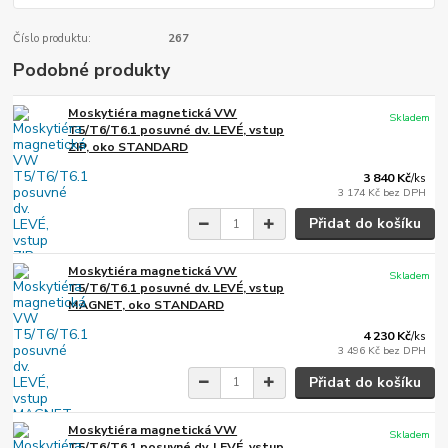
Číslo produktu:
267
Podobné produkty
Moskytiéra magnetická VW
Skladem
T5/T6/T6.1 posuvné dv. LEVÉ, vstup
ZIP, oko STANDARD
3 840 Kč
/
ks
3 174 Kč
bez DPH
Přidat do košíku
Moskytiéra magnetická VW
Skladem
T5/T6/T6.1 posuvné dv. LEVÉ, vstup
MAGNET, oko STANDARD
4 230 Kč
/
ks
3 496 Kč
bez DPH
Přidat do košíku
Moskytiéra magnetická VW
Skladem
T5/T6/T6.1 posuvné dv. LEVÉ, vstup