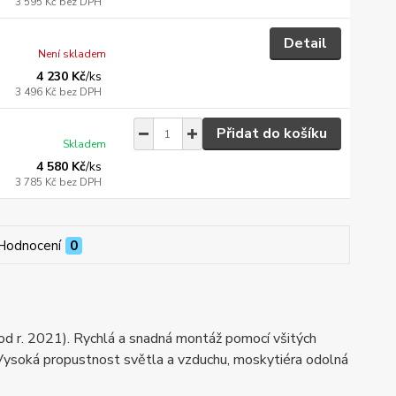
3 595 Kč
bez DPH
Detail
Není skladem
4 230 Kč
/
ks
3 496 Kč
bez DPH
Přidat do košíku
Skladem
4 580 Kč
/
ks
3 785 Kč
bez DPH
Hodnocení
0
od r. 2021). Rychlá a snadná montáž pomocí všitých
 Vysoká propustnost světla a vzduchu, moskytiéra odolná