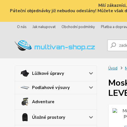
Milí zákazníc
Páteční objednávky již nebudou odeslány! Můžete však dál
O nás
Jak nakupovat
Obchodní podmínky
Platba a dopra
Úvod
M
Lůžkové úpravy
Mosk
Podlahové výsuvy
LEVÉ
Adventure
Úložné prostory