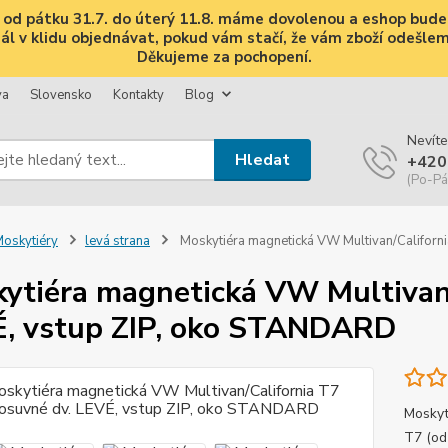
i, od pátku 31.7. do úterý 11.8. máme dovolenou a eshop bud
 v klidu objednávat, pokud vám stačí, že vám zboží odešleme 
Děkujeme za pochopení.
va
Slovensko
Kontakty
Blog
Nevíte
Hledat
+420
(Po-Pá
oskytiéry
levá strana
Moskytiéra magnetická VW Multivan/Californ
ytiéra magnetická VW Multivan/
, vstup ZIP, oko STANDARD
Moskyt
T7 (od