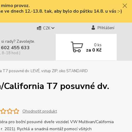
e mimo provoz.
ve dnech 12.-13.8. tak, aby bylo do pátku 14.8. u vás :-)
Přihlášení
CZK
 si rady? Zavolejte.
0
ks
 602 455 633
za
0 Kč
, 8-18 hod.)
ia T7 posuvné dv. LEVÉ, vstup ZIP, oko STANDARD
California T7 posuvné dv.
Ohodnotit produkt
iéra pro boční posuvné dveře vozidel VW Multivan/California
 r. 2021). Rychlá a snadná montáž pomocí všitých