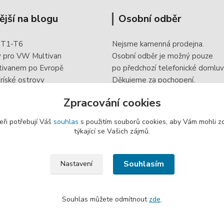
ější na blogu
Osobní odběr
 T1-T6
Nejsme kamenná prodejna.
y pro VW Multivan
Osobní odběr je možný pouze
tivanem po Evropě
po
předchozí telefonické domluv
ríské ostrovy
Děkujeme za pochopení.
 doplněk elektroinstalace
Zpracování cookies
eři potřebují Váš
souhlas
s použitím souborů cookies, aby Vám mohli z
týkající se Vašich zájmů.
Souhlasím
Nastavení
Souhlas můžete odmítnout
zde
.