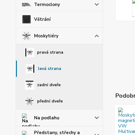
Termoclony
Větrání
Moskytiéry
pravá strana
levá strana
zadní dveře
Podobn
přední dveře
Na podlahu
Předstany, střechy a