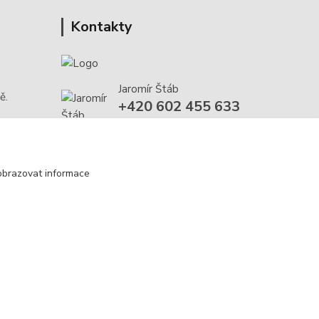
Kontakty
Jaromír Štáb
ě.
+420 602 455 633
(Po-Pá, 8-18 hod.)
info@multivan-shop.cz
obrazovat informace
Vytvořeno na
Eshop-rychle.cz