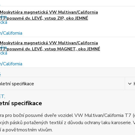
Moskytiéra magnetická VW Multivan/California
T7 posuvné dv. LEVÉ, vstup ZIP, oko JEMNÉ
Moskytiéra magnetická VW Multivan/California
T7 posuvné dv. LEVÉ, vstup MAGNET, oko JEMNÉ
etní specifikace
tní specifikace
a pro boční posuvné dveře vozidel VW Multivan/California T7 (
ých pásků potažených textilií z důvodu ochrany laku karoserie.
 a povětrnostním vlivům.