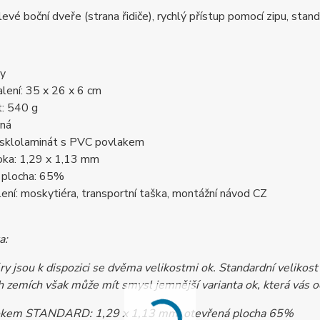
 levé boční dveře (strana řidiče), rychlý přístup pomocí zipu, st
y
lení: 35 x 26 x 6 cm
: 540 g
rná
: sklolaminát s PVC povlakem
oka: 1,29 x 1,13 mm
 plocha: 65%
ení: moskytiéra, transportní taška, montážní návod CZ
a:
y jsou k dispozici se dvěma velikostmi ok. Standardní velikos
h zemích však může mít smysl jemnější varianta ok, která vá
okem STANDARD: 1,29 x 1,13 mm, otevřená plocha 65%