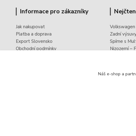
Informace pro zákazníky
Nejčten
Jak nakupovat
Volkswagen
Platba a doprava
Zadní výsuv
Export Slovensko
Spíme s Mul
Obchodní podmínky
Nizozemí – F
Ochrana osobních údajů
PowerBoxx -
Odstoupení od smlouvy
Reklamační formulář
Náš e-shop a partn