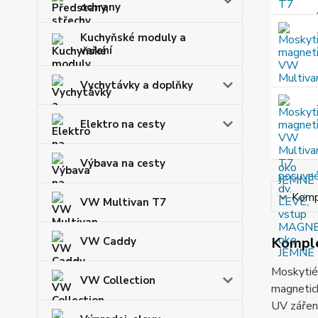
ochrany
Kuchyňské moduly a
vaření
Vychytávky a doplňky
Elektro na cesty
Výbava na cesty
Kompl
VW Multivan T7
Komple
VW Caddy
Moskytiér
VW Collection
magnetick
UV záření