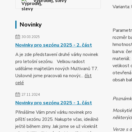
Výprodej, slevy
Varianta:
Novinky
Parametr
rozměr ba
30.03.2025
hmotnost
Novinky pro sezónu 2025 - 2. část
barva: če
A je zde představení druhé várky novinek
materiál
pro letošní sezónu. Velkou radost
velikost 
uděláme majitelům nových Multivanů T7.
otevřená
Usilovně jsme pracovali na novýc...
číst
obsah bal
celé
27.11.2024
Poznámk
Novinky pro sezónu 2025 - 1. část
Moskytiér
Přinášíme Vám první várku novinek pro
některýc
příští sezónu 2025. Nakupte včas, ideálně
ještě během zimy. Jak jsme se už vícekrát
Verze s 