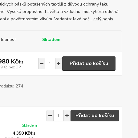
ických pásků potažených textilií z důvodu ochrany laku
rie. Vysoká propustnost světla a vzduchu, moskytiéra odolná
ení a povětrnostním vlivům. Varianta: levé boč...
celý popis
tupnost
Skladem
980 Kč
/
ks
Přidat do košíku
89 Kč
bez DPH
roduktu:
274
Přidat do košíku
Skladem
4 350 Kč
/
ks