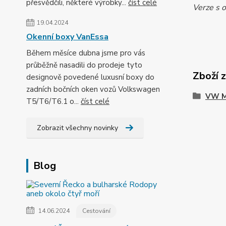
přesvědčili, některé výrobky...
číst celé
Verze s 
19.04.2024
Okenní boxy VanEssa
Během měsíce dubna jsme pro vás
průběžně nasadili do prodeje tyto
Zboží 
designově povedené luxusní boxy do
zadních bočních oken vozů Volkswagen
VW M
T5/T6/T6.1 o...
číst celé
Zobrazit všechny novinky
Blog
14.06.2024
Cestování