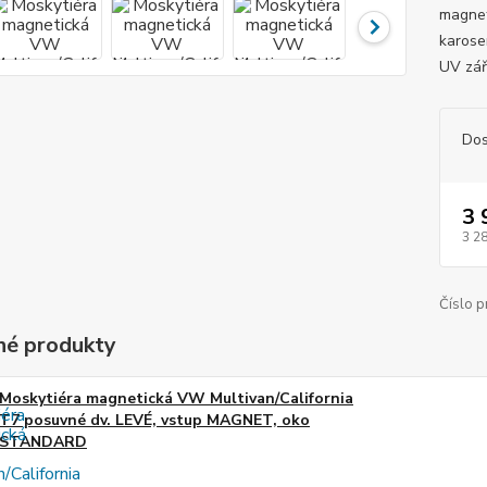
magnet
karose
UV zář
Dos
3 
3 2
Číslo p
é produkty
Moskytiéra magnetická VW Multivan/California
T7 posuvné dv. LEVÉ, vstup MAGNET, oko
STANDARD