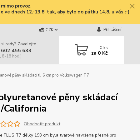
e mimo provoz.
ve dnech 12.-13.8. tak, aby bylo do pátku 14.8. u vás :-)
Přihlášení
CZK
 si rady? Zavolejte.
0
ks
 602 455 633
za
0 Kč
, 8-18 hod.)
nové pěny skládací tl. 6 cm pro Volkswagen T7
lyuretanové pěny skládací
/California
Ohodnotit produkt
e PLUS T7 délky 193 cm byla tvarově navržena přesně pro