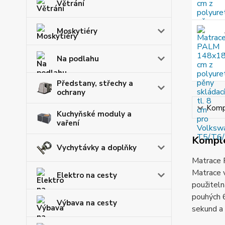
Větrání
Moskytiéry
Na podlahu
Předstany, střechy a
ochrany
Kompl
Kuchyňské moduly a
vaření
Komple
Vychytávky a doplňky
Matrace
Matrace v
Elektro na cesty
použiteln
pouhých 6
Výbava na cesty
sekund a 