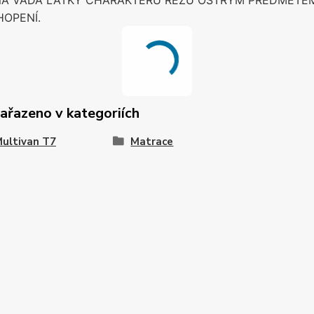
NÁ VADA LÁTKY CHARAKTERU ŘEZU OSTRÝM PŘEDMĚTE
HOPENÍ.
zařazeno v kategoriích
ultivan T7
Matrace