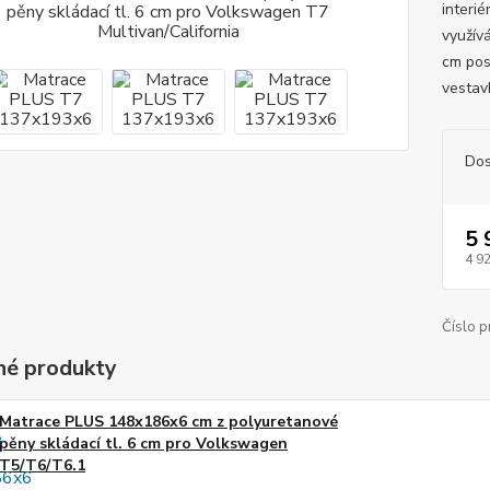
interi
využív
cm pos
vestav
Dos
5 
4 9
Číslo p
é produkty
Matrace PLUS 148x186x6 cm z polyuretanové
pěny skládací tl. 6 cm pro Volkswagen
T5/T6/T6.1