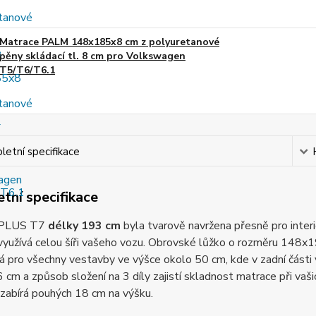
Matrace PALM 148x185x8 cm z polyuretanové
pěny skládací tl. 8 cm pro Volkswagen
T5/T6/T6.1
etní specifikace
tní specifikace
 PLUS T7
délky 193 cm
byla tvarově navržena přesně pro interi
yužívá celou šíři vašeho vozu. Obrovské lůžko o rozměru 148x1
á pro všechny vestavby ve výšce okolo 50 cm, kde v zadní části výř
 cm a způsob složení na 3 díly zajistí skladnost matrace při va
zabírá pouhých 18 cm na výšku.