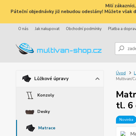
Milí zákazníc
Páteční objednávky již nebudou odeslány! Můžete však dál
O nás
Jak nakupovat
Obchodní podmínky
Platba a dopra
Úvod
L
Lůžkové úpravy
Multivan/Ca
Matr
Konzoly
tl. 
Desky
Novinka
Matrace