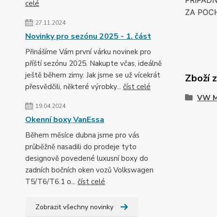
PŘÍPAD
celé
ZA POC
27.11.2024
Novinky pro sezónu 2025 - 1. část
Přinášíme Vám první várku novinek pro
příští sezónu 2025. Nakupte včas, ideálně
ještě během zimy. Jak jsme se už vícekrát
Zboží 
přesvědčili, některé výrobky...
číst celé
VW M
19.04.2024
Okenní boxy VanEssa
Během měsíce dubna jsme pro vás
průběžně nasadili do prodeje tyto
designově povedené luxusní boxy do
zadních bočních oken vozů Volkswagen
T5/T6/T6.1 o...
číst celé
Zobrazit všechny novinky