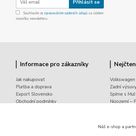
Přihlásit se
Souhlasím se
zpracováním osobních údajů
za účelem
rozesílky newsletteru.
Informace pro zákazníky
Nejčten
Jak nakupovat
Volkswagen
Platba a doprava
Zadní výsuv
Export Slovensko
Spíme s Mul
Obchodní podmínky
Nizozemí – F
Ochrana osobních údajů
PowerBoxx -
Odstoupení od smlouvy
Reklamační formulář
Náš e-shop a partn