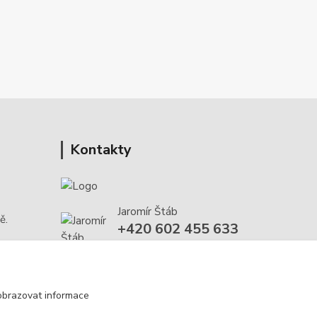
Kontakty
Jaromír Štáb
ě.
+420 602 455 633
(Po-Pá, 8-18 hod.)
info@multivan-shop.cz
obrazovat informace