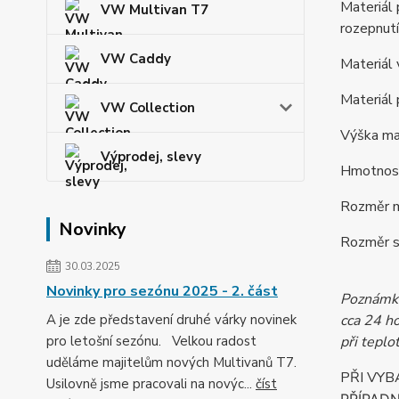
Materiál
VW Multivan T7
rozepnutí
VW Caddy
Materiál
Materiál
VW Collection
Výška ma
Výprodej, slevy
Hmotnost
Rozměr m
Novinky
Rozměr s
30.03.2025
Novinky pro sezónu 2025 - 2. část
Poznámka
A je zde představení druhé várky novinek
cca 24 ho
pro letošní sezónu. Velkou radost
při tepl
uděláme majitelům nových Multivanů T7.
PŘI VYB
Usilovně jsme pracovali na novýc...
číst