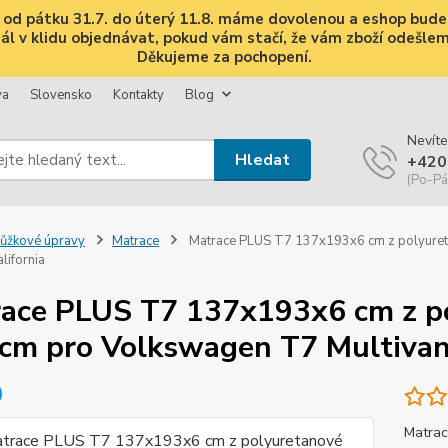
i, od pátku 31.7. do úterý 11.8. máme dovolenou a eshop bud
 v klidu objednávat, pokud vám stačí, že vám zboží odešleme 
Děkujeme za pochopení.
va
Slovensko
Kontakty
Blog
Nevíte
Hledat
+420
(Po-Pá
ůžkové úpravy
Matrace
Matrace PLUS T7 137x193x6 cm z polyureta
lifornia
ace PLUS T7 137x193x6 cm z po
6 cm pro Volkswagen T7 Multivan
Matrac