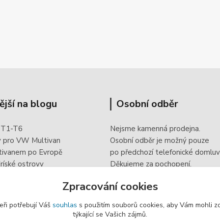
ější na blogu
Osobní odběr
 T1-T6
Nejsme kamenná prodejna.
y pro VW Multivan
Osobní odběr je možný pouze
tivanem po Evropě
po
předchozí telefonické domluv
ríské ostrovy
Děkujeme za pochopení.
 doplněk elektroinstalace
Zpracování cookies
eři potřebují Váš
souhlas
s použitím souborů cookies, aby Vám mohli z
týkající se Vašich zájmů.