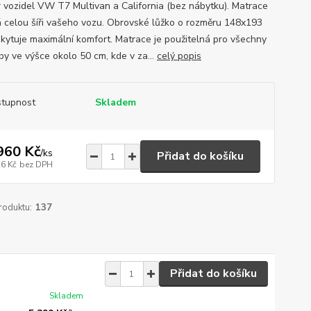
ér vozidel VW T7 Multivan a California (bez nábytku). Matrace
á celou šíři vašeho vozu. Obrovské lůžko o rozměru 148x193
kytuje maximální komfort. Matrace je použitelná pro všechny
by ve výšce okolo 50 cm, kde v za...
celý popis
tupnost
Skladem
960 Kč
/
ks
Přidat do košíku
26 Kč
bez DPH
roduktu:
137
Přidat do košíku
Skladem