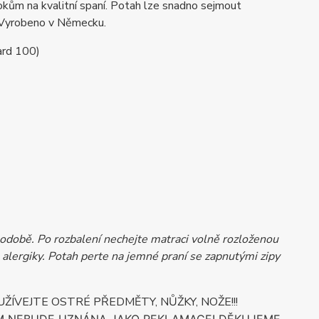
kům na kvalitní spaní. Potah lze snadno sejmout
. Vyrobeno v Německu.
ard 100)
době. Po rozbalení nechejte matraci volně rozloženou
 alergiky. Potah perte na jemné praní se zapnutými zipy
VEJTE OSTRÉ PŘEDMĚTY, NŮŽKY, NOŽE!!!