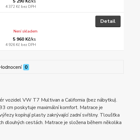
5 290 Kč
/
ks
4 372 Kč
bez DPH
Detail
Není skladem
5 960 Kč
/
ks
4 926 Kč
bez DPH
Hodnocení
0
ér vozidel VW T7 Multivan a California (bez nábytku).
93 cm poskytuje maximální komfort. Matrace je
ezy kopírují plasty zakrývající zadní svítilny. Tloušťka
šich dlouhých cestách. Matrace je složena během několika