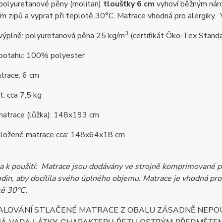
 polyuretanové pěny (molitan)
tloušťky 6 cm
vyhoví běžným náro
m zipů a vyprat při teplotě 30°C. Matrace vhodná pro alergiky
3
 výplně: polyuretanová pěna 25 kg/m
(certifikát Öko-Tex Stand
 potahu: 100% polyester
trace: 6 cm
: cca 7,5 kg
atrace (lůžka): 148x193 cm
ložené matrace cca: 148x64x18 cm
 k použití: Matrace jsou dodávány ve strojně komprimované po
din, aby docílila svého úplného objemu. Matrace je vhodná pro
otě 30°C.
ALOVÁNÍ STLAČENÉ MATRACE Z OBALU ZÁSADNĚ NEPOUŽÍ