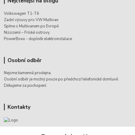
Nejčtenější na blogu
Volkswagen T1-T6
Zadní výsuvy pro VW Multivan
Spíme s Multivanem po Evropě
Nizozemí – Fríské ostrovy
PowerBoxx - doplněk elektroinstalace
Osobní odběr
Nejsme kamenná prodejna.
Osobní odběr je možný pouze po
předchozí telefonické domluvě.
Děkujeme za pochopení.
Kontakty
Jaromír Štáb