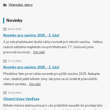
Výprodej, slevy
Novinky
30.03.2025
Novinky pro sezónu 2025 - 2. část
A je zde představení druhé várky novinek pro letošní sezónu. Velkou
radost uděláme majitelům nových Multivanů T7. Usilovně jsme
pracovali na novýc...
číst celé
27.11.2024
Novinky pro sezónu 2025 - 1. část
Přinášíme Vám první várku novinek pro příští sezónu 2025. Nakupte
včas, ideálně ještě během zimy. Jak jsme se už vícekrát přesvědčili,
některé výrobky...
číst celé
19.04.2024
Okenní boxy VanEssa
Během měsíce dubna jsme pro vás průběžně nasadili do prodeje tyto