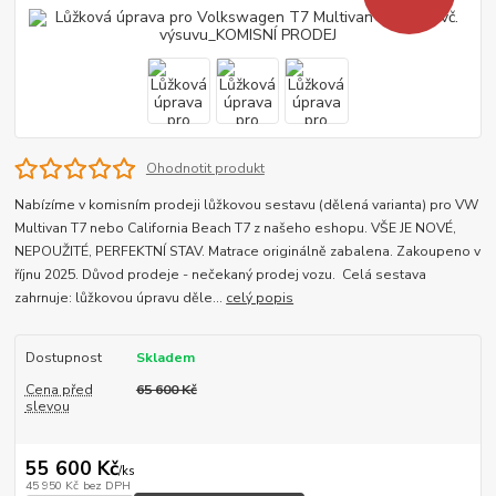
Ohodnotit produkt
Nabízíme v komisním prodeji lůžkovou sestavu (dělená varianta) pro VW
Multivan T7 nebo California Beach T7 z našeho eshopu. VŠE JE NOVÉ,
NEPOUŽITÉ, PERFEKTNÍ STAV. Matrace originálně zabalena. Zakoupeno v
říjnu 2025. Důvod prodeje - nečekaný prodej vozu. Celá sestava
zahrnuje: lůžkovou úpravu děle...
celý popis
Dostupnost
Skladem
Cena před
65 600 Kč
slevou
55 600 Kč
/
ks
45 950 Kč
bez DPH