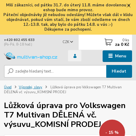
Milí zákazníci, od pátku 31.7. do úterý 11.8. máme dovolenou a
eshop bude mimo provoz.
Páteční objednávky již nebudou odeslány! Můžete však dál v klidu
objednávat, pokud vám stačí, že vám zboží odešleme ve dnech
12.-13.8. tak, aby bylo do pátku 14.8. u vás :-)
Děkujeme za pochopení.
0
ks
+420 602 455 633
CZK
za
0 Kč
(Po-Pá, 8-18 hod.)
Menu
Hledat
Úvod
Výprodej, slevy
Lůžková úprava pro Volkswagen T7 Multivan
DĚLENÁ vč. výsuvu_KOMISNÍ PRODEJ
Lůžková úprava pro Volkswagen
T7 Multivan DĚLENÁ vč.
výsuvu_KOMISNÍ PRODEJ
- 15 %