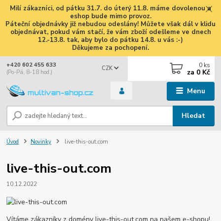
Milí zákazníci, od pátku 31.7. do úterý 11.8. máme dovolenou a
eshop bude mimo provoz.
Páteční objednávky již nebudou odeslány! Můžete však dál v klidu
objednávat, pokud vám stačí, že vám zboží odešleme ve dnech
12.-13.8. tak, aby bylo do pátku 14.8. u vás :-)
Děkujeme za pochopení.
0
ks
+420 602 455 633
CZK
za
0 Kč
(Po-Pá, 8-18 hod.)
Menu
Hledat
Úvod
Novinky
live-this-out.com
live-this-out.com
10.12.2022
Vítáme zákazníky z domény live-this-out.com na našem e-shopu!