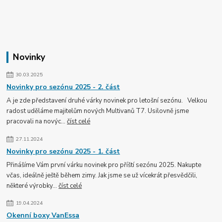
Novinky
30.03.2025
Novinky pro sezónu 2025 - 2. část
A je zde představení druhé várky novinek pro letošní sezónu. Velkou
radost uděláme majitelům nových Multivanů T7. Usilovně jsme
pracovali na novýc...
číst celé
27.11.2024
Novinky pro sezónu 2025 - 1. část
Přinášíme Vám první várku novinek pro příští sezónu 2025. Nakupte
včas, ideálně ještě během zimy. Jak jsme se už vícekrát přesvědčili,
některé výrobky...
číst celé
19.04.2024
Okenní boxy VanEssa