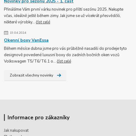
Novinky pro sezónu 2025 - 1. část
Přinášíme Vám první várku novinek pro příští sezónu 2025. Nakupte
včas, ideálně ještě během zimy. Jak jsme se už vícekrát přesvědčili,
některé výrobky...
číst celé
19.04.2024
Okenní boxy VanEssa
Během měsíce dubna jsme pro vás průběžně nasadili do prodeje tyto
designově povedené luxusní boxy do zadních bočních oken vozů
Volkswagen T5/T6/T6.1 o...
číst celé
Zobrazit všechny novinky
Informace pro zákazníky
Jak nakupovat