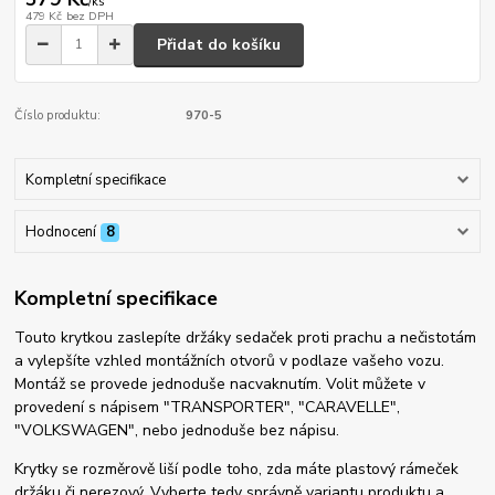
/
ks
479 Kč
bez DPH
Přidat do košíku
Číslo produktu:
970-5
Kompletní specifikace
Hodnocení
8
Kompletní specifikace
Touto krytkou zaslepíte držáky sedaček proti prachu a nečistotám
a vylepšíte vzhled montážních otvorů v podlaze vašeho vozu.
Montáž se provede jednoduše nacvaknutím. Volit můžete v
provedení s nápisem "TRANSPORTER", "CARAVELLE",
"VOLKSWAGEN", nebo jednoduše bez nápisu.
Krytky se rozměrově liší podle toho, zda máte plastový rámeček
držáku či nerezový. Vyberte tedy správně variantu produktu a