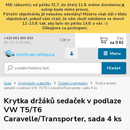
Milí zákazníci, od pátku 31.7. do úterý 11.8. máme dovolenou a
eshop bude mimo provoz.
Páteční objednávky již nebudou odeslány! Můžete však dál v klidu
objednávat, pokud vám stačí, že vám zboží odešleme ve dnech
12.-13.8. tak, aby bylo do pátku 14.8. u vás :-)
Děkujeme za pochopení.
0
ks
+420 602 455 633
CZK
za
0 Kč
(Po-Pá, 8-18 hod.)
Menu
Hledat
Úvod
Vychytávky a doplňky
Ostatní vychytávky
Krytka držáků
sedaček v podlaze VW T5/T6 Caravelle/Transporter, sada 4 ks
Krytka držáků sedaček v podlaze
VW T5/T6
Caravelle/Transporter, sada 4 ks