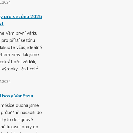
1.2024
y pro sezónu 2025
st
me Vám první várku
 pro příští sezónu
akupte včas, ideálně
ěhem zimy. Jak jsme
cekrát přesvědčili,
 výrobky...
číst celé
4.2024
í boxy VanEssa
měsíce dubna jsme
 průběžně nasadili do
e tyto designově
né luxusní boxy do