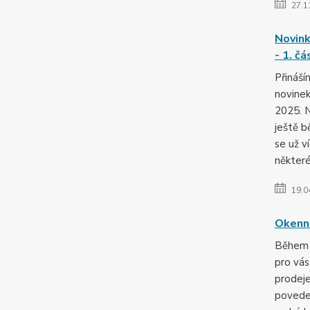
27.1
Novink
- 1. čá
Přináší
novinek
2025. N
ještě b
se už ví
některé
19.0
Okenn
Během 
pro vás
prodej
povede