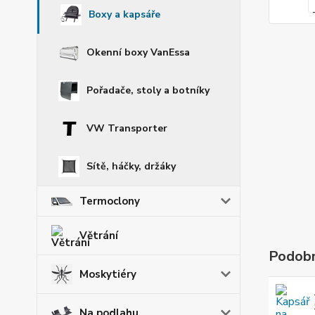
Boxy a kapsáře
Okenní boxy VanEssa
Pořadače, stoly a botníky
VW Transporter
Sítě, háčky, držáky
Termoclony
Větrání
Podobn
Moskytiéry
Na podlahu