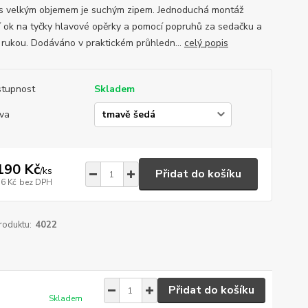
s velkým objemem je suchým zipem. Jednoduchá montáž
 ok na tyčky hlavové opěrky a pomocí popruhů za sedačku a
 rukou. Dodáváno v praktickém průhledn...
celý popis
tupnost
Skladem
va
190 Kč
/
ks
Přidat do košíku
36 Kč
bez DPH
roduktu:
4022
Přidat do košíku
Skladem