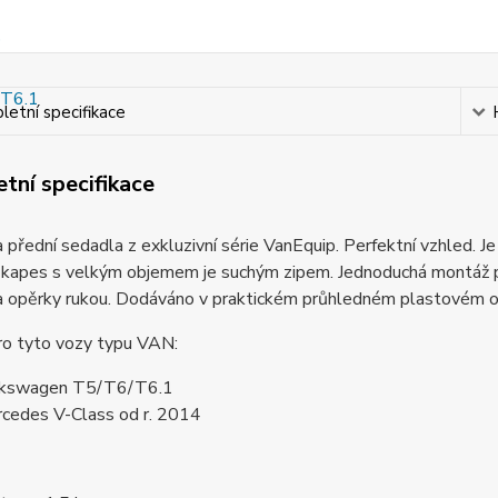
etní specifikace
tní specifikace
 přední sedadla z exkluzivní série VanEquip. Perfektní vzhled. J
í kapes s velkým objemem je suchým zipem. Jednoduchá montáž p
a opěrky rukou. Dodáváno v praktickém průhledném plastovém ob
ro tyto vozy typu VAN:
kswagen T5/T6/T6.1
cedes V-Class od r. 2014