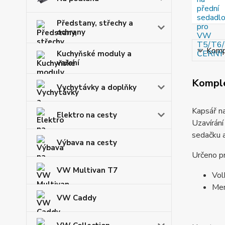
Předstany, střechy a
ochrany
Kompl
Kuchyňské moduly a
vaření
Komple
Vychytávky a doplňky
Kapsář na
Elektro na cesty
Uzavírán
sedačku 
Výbava na cesty
Určeno p
VW Multivan T7
Vol
Mer
VW Caddy