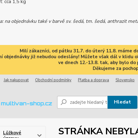
: cca 1,5 kg
 na objednávku také v barvě sv. šedá, tm. šedá, anthrazit meta
Milí zákazníci, od pátku 31.7. do úterý 11.8. máme
í objednávky již nebudou odeslány! Můžete však dál v klidu 
ve dnech 12.-13.8. tak, aby bylo do 
Děkujeme za pochop
Jak nakupovat
Obchodní podmínky
Platba a doprava
Slovensko
Hledat
STRÁNKA NEBYL
Lůžkové