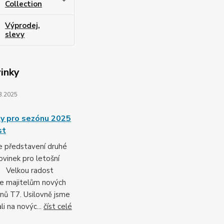
Collection
Výprodej,
slevy
inky
3.2025
y pro sezónu 2025
st
e představení druhé
ovinek pro letošní
. Velkou radost
e majitelům nových
nů T7. Usilovně jsme
li na novýc...
číst celé