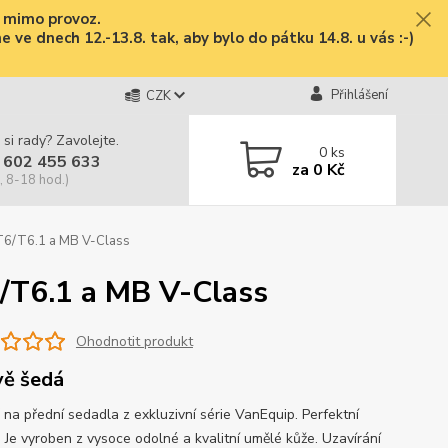
e mimo provoz.
ve dnech 12.-13.8. tak, aby bylo do pátku 14.8. u vás :-)
Přihlášení
CZK
 si rady? Zavolejte.
0
ks
 602 455 633
za
0 Kč
, 8-18 hod.)
6/T6.1 a MB V-Class
/T6.1 a MB V-Class
Ohodnotit produkt
ě šedá
 na přední sedadla z exkluzivní série VanEquip. Perfektní
. Je vyroben z vysoce odolné a kvalitní umělé kůže. Uzavírání