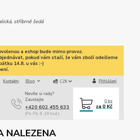
lická, stříbrně šedá
 dovolenou a eshop bude mimo provoz.
objednávat, pokud vám stačí, že vám zboží odešleme
pátku 14.8. u vás :-)
ení.
Kontakty
Blog
Přihlášení
CZK
Nevíte si rady?
Zavolejte.
0
ks
za
0 Kč
+420 602 455 633
(Po-Pá, 8-18 hod.)
A NALEZENA