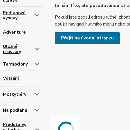
úpravy
Je nám líto, ale požadovanou strá
Podlahové
Pokud jste zadali adresu ručně, zkont
výsuvy
použít navigaci hlavního menu nebo př
Adventure
Přejít na úvodní stránku
Úložné
prostory
Termoclony
Větrání
Moskytiéry
Na podlahu
Předstany,
střechy a