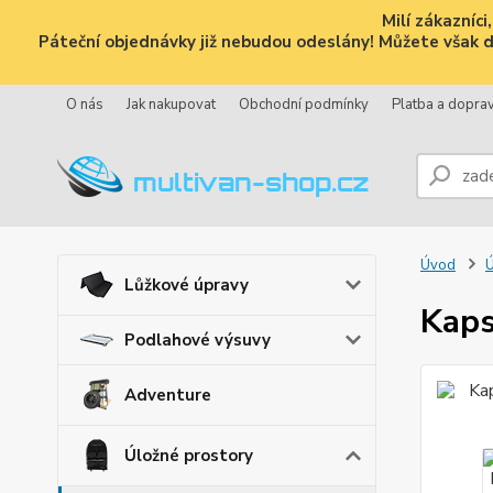
Milí zákazníc
Páteční objednávky již nebudou odeslány! Můžete však dál
O nás
Jak nakupovat
Obchodní podmínky
Platba a dopra
Úvod
Ú
Lůžkové úpravy
Kaps
Podlahové výsuvy
Adventure
Úložné prostory