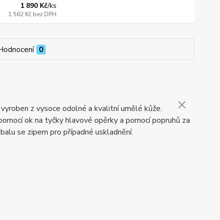
1 890 Kč
/
ks
1 562 Kč
bez DPH
Hodnocení
0
e vyroben z vysoce odolné a kvalitní umělé kůže.
omocí ok na tyčky hlavové opěrky a pomocí popruhů za
alu se zipem pro případné uskladnění.