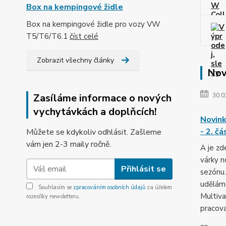
Box na kempingové židle
Box na kempingové židle pro vozy VW
T5/T6/T6.1
číst celé
Zobrazit všechny články
Nov
Zasíláme informace o nových
30.0
vychytávkách a doplňcích!
Novink
- 2. čá
Můžete se kdykoliv odhlásit. Zašleme
vám jen 2-3 maily ročně.
A je zd
várky n
Přihlásit se
sezónu
udělám
Souhlasím se
zpracováním osobních údajů
za účelem
Multiva
rozesílky newsletteru.
pracova