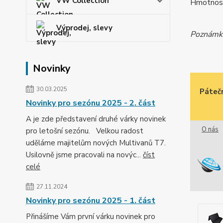
VW Collection
Hmotnost
Výprodej, slevy
Poznámka:
Novinky
30.03.2025
Pátečn
Novinky pro sezónu 2025 - 2. část
A je zde představení druhé várky novinek
O nás
pro letošní sezónu. Velkou radost
uděláme majitelům nových Multivanů T7.
Usilovně jsme pracovali na novýc...
číst
celé
27.11.2024
Novinky pro sezónu 2025 - 1. část
Přinášíme Vám první várku novinek pro