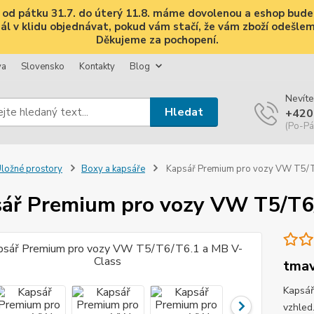
i, od pátku 31.7. do úterý 11.8. máme dovolenou a eshop bud
 v klidu objednávat, pokud vám stačí, že vám zboží odešleme 
Děkujeme za pochopení.
va
Slovensko
Kontakty
Blog
Nevíte
Hledat
+420
(Po-Pá
ložné prostory
Boxy a kapsáře
Kapsář Premium pro vozy VW T5/T
ář Premium pro vozy VW T5/T6
tmav
Kapsář
vzhled