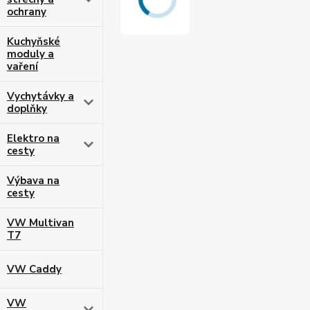
ochrany
Kuchyňské
moduly a
vaření
Vychytávky a
doplňky
Elektro na
cesty
Výbava na
cesty
VW Multivan
T7
VW Caddy
VW