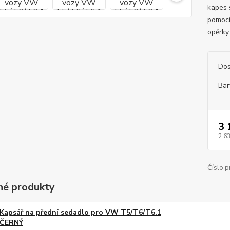
kapes 
pomocí
opěrky
Dos
Bar
3 
2 6
Číslo p
é produkty
Kapsář na přední sedadlo pro VW T5/T6/T6.1
ČERNÝ