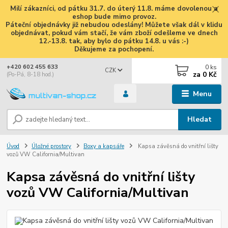
Milí zákazníci, od pátku 31.7. do úterý 11.8. máme dovolenou a
eshop bude mimo provoz.
Páteční objednávky již nebudou odeslány! Můžete však dál v klidu
objednávat, pokud vám stačí, že vám zboží odešleme ve dnech
12.-13.8. tak, aby bylo do pátku 14.8. u vás :-)
Děkujeme za pochopení.
0
ks
+420 602 455 633
CZK
za
0 Kč
(Po-Pá, 8-18 hod.)
Menu
Hledat
Úvod
Úložné prostory
Boxy a kapsáře
Kapsa závěsná do vnitřní lišty
vozů VW California/Multivan
Kapsa závěsná do vnitřní lišty
vozů VW California/Multivan