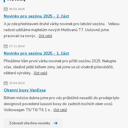
30.03.2025
Novinky pro sezónu 2025 - 2. část
A je zde představení druhé várky novinek pro letošní sezónu. Velkou
radost uděláme majitelům nových Multivanů T7. Usilovně jsme
pracovali na novýc...
číst celé
27.11.2024
Novinky pro sezónu 2025 - 1. část
Přinášíme Vám první várku novinek pro příští sezónu 2025. Nakupte
včas, ideálně ještě během zimy. Jak jsme se už vícekrát přesvědčili,
některé výrobky...
číst celé
19.04.2024
Okenní boxy VanEssa
Během měsíce dubna jsme pro vás průběžně nasadili do prodeje tyto
designově povedené luxusní boxy do zadních bočních oken vozů
Volkswagen T5/T6/T6.1 o...
číst celé
Zobrazit všechny novinky