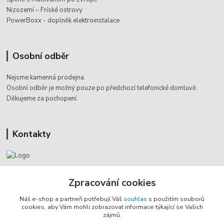
Nizozemí – Fríské ostrovy
PowerBoxx - doplněk elektroinstalace
Osobní odběr
Nejsme kamenná prodejna.
Osobní odběr je možný pouze po
předchozí telefonické domluvě.
Děkujeme za pochopení.
Kontakty
Jaromír Štáb
Zpracování cookies
+420 602 455 633
(Po-Pá, 8-18 hod.)
Náš e-shop a partneři potřebují Váš
souhlas
s použitím souborů
cookies, aby Vám mohli zobrazovat informace týkající se Vašich
info@multivan-shop.cz
zájmů.