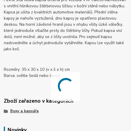
s vnitřní hliníkovou štěrbinovou lištou v boční stěně nebo nábytku.
Kapsa je ušita z kvalitních automotive materiálů. Přední stěna
kapsy je nahoře vyztužená, dno kapsy je opatřeno plastovou
deskou. Na horní závěsné hraně jsou v ohybu všity úzké válečky,
které jednoduše vtlačíte prsty do štěrbiny lišty. Pokud kapsa visí
dolů, není možné, aby se z lišty uvolnila. Pro sejmutí kapsu
nadzvedněte a úchyt jednoduše vytáhněte. Kapsu lze využít také
jako koš.
Rozměry: 35 x 30 x 10 (v x š x h) cm
Barva: světle šedá nebo černá
Zboží zařazeno v kategoriích
Boxy a kapsáře
Novinky