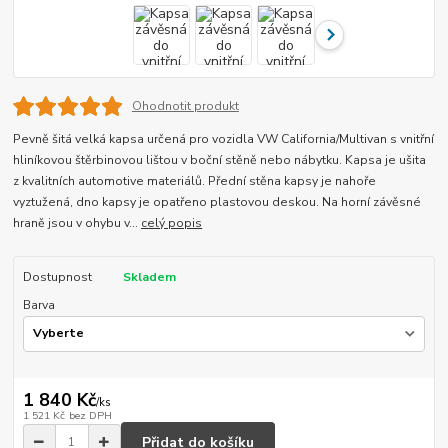
Ohodnotit produkt
Pevně šitá velká kapsa určená pro vozidla VW California/Multivan s vnitřní
hliníkovou štěrbinovou lištou v boční stěně nebo nábytku. Kapsa je ušita
z kvalitních automotive materiálů. Přední stěna kapsy je nahoře
vyztužená, dno kapsy je opatřeno plastovou deskou. Na horní závěsné
hraně jsou v ohybu v...
celý popis
Dostupnost
Skladem
Barva
1 840 Kč
/
ks
1 521 Kč
bez DPH
Přidat do košíku