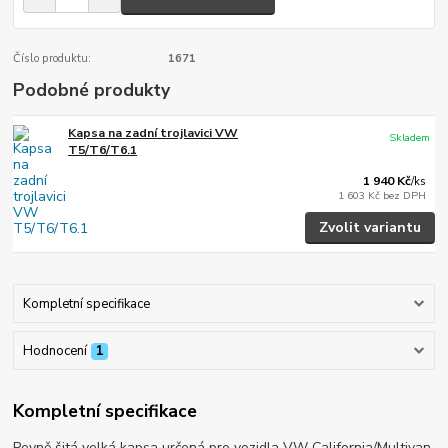
Číslo produktu:
1671
Podobné produkty
Kapsa na zadní trojlavici VW
Skladem
T5/T6/T6.1
1 940 Kč
/
ks
1 603 Kč
bez DPH
Zvolit variantu
Kompletní specifikace
Hodnocení
1
Kompletní specifikace
Pevně šitá velká kapsa určená pro vozidla VW California/Multivan