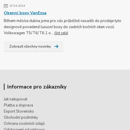
19.04.2024
Okenní boxy VanEssa
Během měsíce dubna jsme pro vás průběžně nasadili do prodeje tyto
designově povedené luxusní boxy do zadních bočních oken vozů
Volkswagen T5/T6/T6.1 o...
číst celé
Zobrazit všechny novinky
Informace pro zákazníky
Jak nakupovat
Platba a doprava
Export Slovensko
Obchodní podmínky
Ochrana osobních údajů
Odstoupení od smlouvy