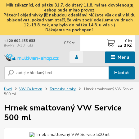
Milí zákazníci, od pátku 31.7. do úterý 11.8. máme dovolenou a
eshop bude mimo provoz.
Páteční objednávky již nebudou odeslány! Můžete však dál v klidu
objednávat, pokud vám stačí, že vám zboží odešleme ve dnech
12.-13.8. tak, aby bylo do pátku 14.8. u vás :-)
Děkujeme za pochopení.
0
ks
+420 602 455 633
CZK
za
0 Kč
(Po-Pá, 8-18 hod.)
Menu
Hledat
Úvod
VW Collection
Termosky, hrnky
Hrnek smaltovaný VW Service
500 ml
Hrnek smaltovaný VW Service
500 ml