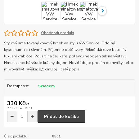
Ohodnotit produkt
Stylový smaltovaný kovový hrnek ve stylu VW Service. Odolný
kyselinám, rzi i skvrnám. Příjemné oblé tvary. Pěkné dárkové balení v
luxusní krabičce. Použití na čaj, kafe, polévku nebo jen tak na výstavu.
Hrnek zanechá všude krásný dojem. Nevkládejte prosím do myčky nebo
mikrovlnky! Výška: 8,5 cmObj...
celý popis
Dostupnost
Skladem
330 Kč
/
ks
273 Kč
bez DPH
Přidat do košíku
Číslo produktu:
8501